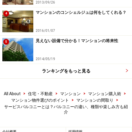
2013/09/26
マンションのコンシェルジュは何をしてくれる？
4
2016/01/07
見えない設備で分かる！マンションの将来性
5
2014/05/19
ランキングをもっと見る
バルコニーにあったらよい設備
>
>
>
>
All About
住宅・不動産
マンション
マンション購入術
>
>
マンション物件選びのポイント
マンションの間取り
サービスバルコニーとは？バルコニーの違い、種類や楽しみ方も紹
介
SKとはスロップシンクのこと。あると便利な設備のひとつ。
会社概要
採用情報