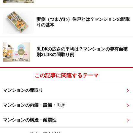
に逆梁がある時はその部分は使えないので注意（クリックで
拡大）。
妻側（つまがわ）住戸とは？マンションの間取
りの基本
その二つの大きな違いは「人がそこで作業ができるスペ
ースがあるかないか」だと思ってください。「バルコニ
ー」と表記されていれば、奥行きは最低1メートル以
3LDKの広さの平均は？マンションの専有面積
上、現在の新築分譲マンションなら1．5～2メートル程
別3LDKの間取り例
度はあり、洗濯ものや布団を干したり、ガーデニングも
できるような広さがある物件が多くなっています。
この記事に関連するテーマ
サービスバルコニーとは小さいバルコニー
マンションの間取り
のこと
「サービスバルコニー」と表記されている部分は奥行き
マンションの内装・設備・向き
が1メートル以下と浅く、人が何か作業をする場という
マンションの構造・耐震性
想定はなく、空調室外機を置くか、なにか物を置く程度
の場として設置されています。従って、日当たりのよい