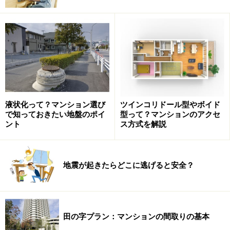
ルーフバルコニーは共用部
バルコニーでガーデニングを楽しむ時の注意点
モデルルームでバルコニーの使い方をチェック
サービスバルコニーのバルコニーとの違い
液状化って？マンション選び
ツインコリドール型やボイド
マンションの間取り図を見ていると「バルコニー」とい
で知っておきたい地盤のポイ
型って？マンションのアクセ
ント
ス方式を解説
う表記と「サービスバルコニー」という表記が混在して
いることがあります。
地震が起きたらどこに逃げると安全？
田の字プラン：マンションの間取りの基本
【図１】バルコニーとサービスバルコニー。バルコニー先端