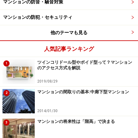
マンションの防音・騒音対策
場所に設けられることもほとんどありません。しかし、
マンションで「物が置ける」というのは大きな利点。窓
マンションの防犯・セキュリティ
の庇としての役割や、子どもの落下防止という観点から
も、あった方がよい施設の一つです。
他のテーマも見る
人気記事ランキング
ツインコリドール型やボイド型って？マンション
1
理想的なバルコニーの奥行きは？
のアクセス方式を解説
バルコニーはあまり奥行きがあると窓の上にそれだけ深
2019/08/29
い軒があるのと同じことになり、部屋の日当たりに影響
マンションの間取りの基本:中廊下型マンション
2
が出ます。奥行きが1.8～2メートルもあればバルコニー
として空間的にゆとりを感じることができ、部屋の日当
2014/01/30
たりにもあまり影響がない範囲ですので、その程度あれ
ば充分ではないかと思います。
マンションの将来性は「階高」で決まる
3