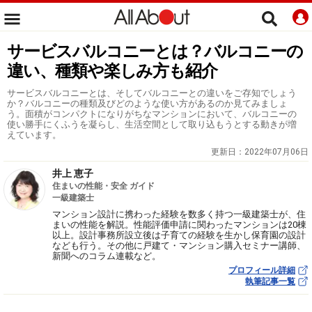
サービスバルコニーとは？バルコニーの
違い、種類や楽しみ方も紹介
サービスバルコニーとは、そしてバルコニーとの違いをご存知でしょう
か？バルコニーの種類及びどのような使い方があるのか見てみましょ
う。面積がコンパクトになりがちなマンションにおいて、バルコニーの
使い勝手にくふうを凝らし、生活空間として取り込もうとする動きが増
えています。
更新日：
2022年07月06日
井上 恵子
住まいの性能・安全 ガイド
一級建築士
マンション設計に携わった経験を数多く持つ一級建築士が、住
まいの性能を解説。性能評価申請に関わったマンションは20棟
以上。設計事務所設立後は子育ての経験を生かし保育園の設計
なども行う。その他に戸建て・マンション購入セミナー講師、
新聞へのコラム連載など。
プロフィール詳細
執筆記事一覧