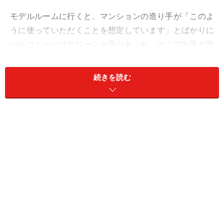
モデルルームに行くと、マンションの造り手が「このよ
うに使っていただくことを想定しています」とばかりに
バルコニーにはグリーンや花があふれ、そこでお茶が楽
しめるようイスやテーブルが置かれていることもしばし
ば。バルコニーの奥行き（下部【図１】参照）が2メー
続きを読む
トル近くあれば、そのような楽しみ方をすることは充分
可能です。
＜目次＞