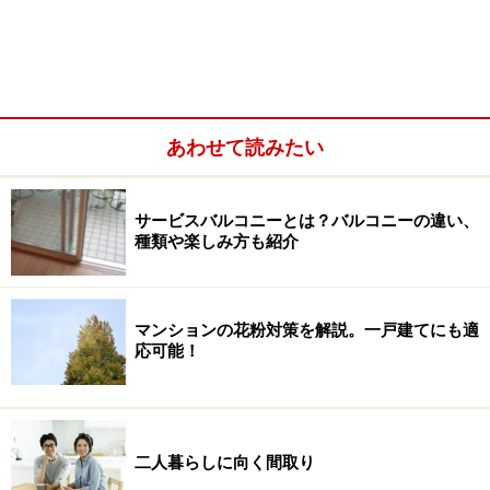
サービスバルコニーのバルコニーとの違い
あわせて読みたい
サービスバルコニーとは小さいバルコニーのこと
理想的なバルコニーの奥行きは？
サービスバルコニーとは？バルコニーの違い、
種類や楽しみ方も紹介
バルコニーにあったらよい設備
ルーフバルコニーとバルコニーの違い
周辺地域に配慮して設けられたセットバック
マンションの花粉対策を解説。一戸建てにも適
応可能！
下階にはない!? ルーフバルコニー
斜面地マンションのセットバック
魅力的なルーフバルコニー付住戸
二人暮らしに向く間取り
気軽にガーデニングを楽しみたいシニアにも人気