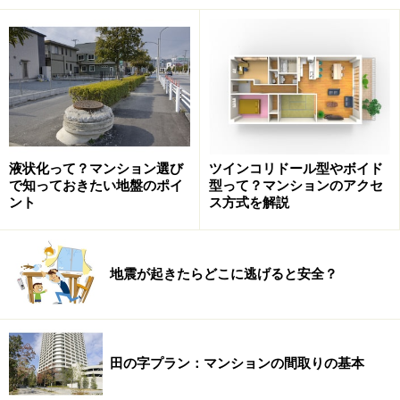
ススタジオ、集会室、ライブラリー
自分スペースとして有効活用 ゲストルーム、パーテ
ィルーム
外部の共用施設：庭園、公園、駐車場、駐輪場
その共用施設は自分にとって必要か見極める
液状化って？マンション選び
ツインコリドール型やボイド
で知っておきたい地盤のポイ
型って？マンションのアクセ
マンションの顔：ロビー、ラウンジ
ント
ス方式を解説
豪華なロビー、ラウンジは高級マンションでは定番の共
用施設となっています。ロビーは人が出入りするメイン
地震が起きたらどこに逃げると安全？
エントランスホールに隣接して設けられることが多く、
ラウンジは上階など景色が良く見える場所に設けられる
こともあるようです。どちらも一般的にそのマンション
田の字プラン：マンションの間取りの基本
の「顔」ともいえる施設なので、高級マンションでは高
価な大理石などをふんだんに使った内装で、ゆったりと