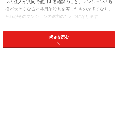
ンの住人が共同で使用する施設のこと。マンションの規
模が大きくなると共用施設も充実したものが多くなり、
それがそのマンションの魅力のひとつになります。
一方、共用施設の維持管理費は住人が負担するので、あ
続きを読む
まり使用しない施設がたくさん入っていると、無駄なス
ペースだと不満に感じてしまうこともあるでしょう。ど
んな共用施設が入っているかは、賢いマンション選びに
おいてとても大切なことといえます。