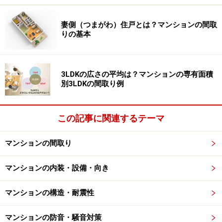
したソファーなどが置かれ、ホテルのように豪華な仕上
がりになっています。
妻側（つまがわ）住戸とは？マンションの間取
りの基本
■ロビー
3LDKの広さの平均は？マンションの専有面積
別3LDKの間取り例
マンションのロビーの例
この記事に関連するテーマ
エントランスホール近くに設けられるロビーは「来客が
あった時に簡単に用事を済ます場所」としても使われる
マンションの間取り
ようです。来客が多い人にとっては自宅に通さず用事が
済む「便利」な場所ですが、来客がほとんどない人にと
マンションの内装・設備・向き
っては「なくてもいい」場所かもしれません。
マンションの構造・耐震性
たいてい広いスペースが取ってあるので、雨の日に子ど
マンションの防音・騒音対策
もたちの遊び場と化すこともあるとか。またその「広