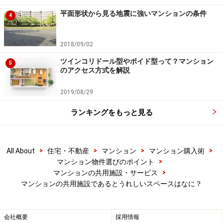
ー
平面形状から見る地震に強いマンションの条件
4
マンションの規模が大きくなると、かゆいところに手が
届くような便利な共用施設が入ってきます。忙しい日々
2018/09/02
を送っている人にとって重要チェックポイントになりま
ツインコリドール型やボイド型って？マンション
5
のアクセス方式を解説
すね。
2019/08/29
■コンビニエンスストア
ランキングをもっと見る
コンビニがあればちょっとした買い物が済ませられる
>
>
>
>
All About
住宅・不動産
マンション
マンション購入術
>
マンション物件選びのポイント
大規模マンションではよく見かけるようになりました。
>
マンションの共用施設・サービス
マンションの共用施設であるとうれしいスペースはなに？
飲み物、お菓子、文具、電池や電球など、ちょっとした
買い物をしたい時、買い忘れがあった時に利用する人が
多いようです。小さな子どもがいる場合は雨の日の買い
会社概要
採用情報