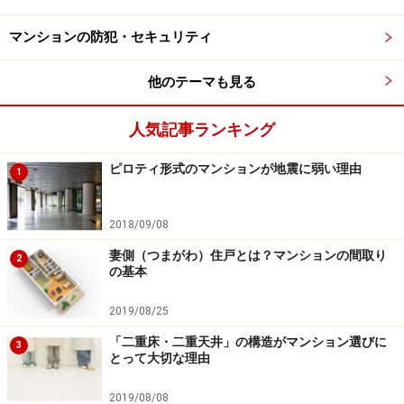
さ」にムダを感じてしまう人もいるようです。
マンションの防犯・セキュリティ
しかしながら、高級マンションではステイタス感を演出
他のテーマも見る
する役割を担っています。空間が狭かったりチープな仕
上げになっていると、マンション全体のイメージを損な
人気記事ランキング
う恐れがあります。
ピロティ形式のマンションが地震に弱い理由
1
■ラウンジ
ラウンジもロビーとほぼ同じ位置づけですが、タワーマ
2018/09/08
ンションや高層マンションでは上階に設けられ、上階か
妻側（つまがわ）住戸とは？マンションの間取り
2
の基本
ら見える素晴らしい眺めをマンションの住人全員、およ
びその客人で分かち合える場所となります。
2019/08/25
「二重床・二重天井」の構造がマンション選びに
3
とって大切な理由
日常の雑事を済ます
コンビニ、フロントサービス、宅配ロッカ
2019/08/08