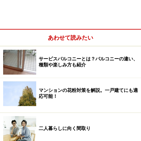
あわせて読みたい
そこで、最近の新築マンションでよく採用されている共
用施設と、その施設があることの利点を考えます。その
人のライフスタイルによって使用頻度の高い施設は異な
サービスバルコニーとは？バルコニーの違い、
ってきますので、ご自身にとってどんな施設が必要か考
種類や楽しみ方も紹介
えるときの参考にしてください。
マンションの花粉対策を解説。一戸建てにも適
＜目次＞
応可能！
マンションの顔：ロビー、ラウンジ
日常の雑事を済ます コンビニ、フロントサービス、
宅配ロッカー
二人暮らしに向く間取り
趣味やリラクゼーションを身近で楽しむ フィットネ