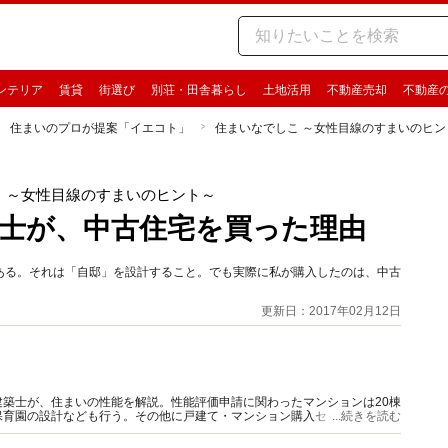
ンテリア
賃貸
街選び
別荘・田舎暮らし
土地活用
不動産売却
不動産
住まいのプロが提案「イエコト」
住まいなでしこ ～女性目線のすまいのヒン
 ～女性目線のすまいのヒント～
士が、中古住宅を買った理由
ある。それは「自邸」を設計すること。でも実際に私が購入したのは、中古
更新日：2017年02月12日
築士が、住まいの性能を解説。性能評価申請に関わったマンションは20棟
保育園の設計なども行う。その他に戸建て・マンション購入セミナー講師、
...続きを読む