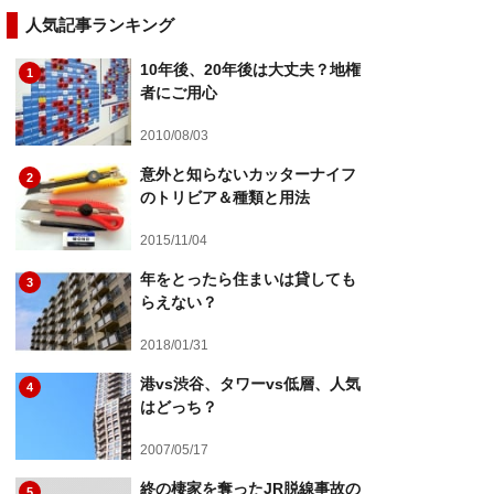
人気記事ランキング
10年後、20年後は大丈夫？地権
1
者にご用心
2010/08/03
意外と知らないカッターナイフ
2
のトリビア＆種類と用法
2015/11/04
年をとったら住まいは貸しても
3
らえない？
2018/01/31
港vs渋谷、タワーvs低層、人気
4
はどっち？
2007/05/17
終の棲家を奪ったJR脱線事故の
5