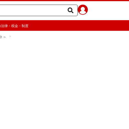
の法律・税金・制度
ト～