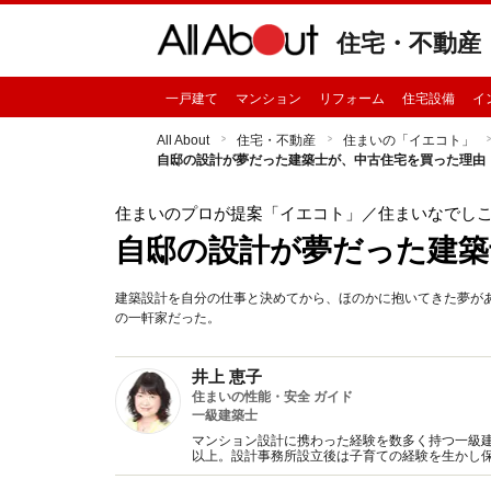
住宅・不動産
一戸建て
マンション
リフォーム
住宅設備
イ
All About
住宅・不動産
住まいの「イエコト」
自邸の設計が夢だった建築士が、中古住宅を買った理由
住まいのプロが提案「イエコト」
／住まいなでしこ
自邸の設計が夢だった建築
建築設計を自分の仕事と決めてから、ほのかに抱いてきた夢が
の一軒家だった。
井上 恵子
住まいの性能・安全 ガイド
一級建築士
マンション設計に携わった経験を数多く持つ一級建
以上。設計事務所設立後は子育ての経験を生かし
新聞へのコラム連載など。