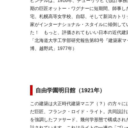
ヒンデルは、1916年、チューリッヒで設計事
期の巨匠オットー・ワグナーに短期間、師事した
宅、札幌高等女学校、自邸、そして新潟カトリ
家がインターナショナル・スタイルに傾倒して
た！ もっと、評価されてもいい日本の近代建
「北海道大学工学部研究報告第83号『建築家マッ
博、越野武」1977年）
自由学園明日館（1921年）
この建築は大正時代建築マニア（？）の方々に
だ巨匠、フランク・ロイド・ライト。共同設計
を強調したファサード、幾何学形態で構成され
計されています。これはライトの一連の「プレ