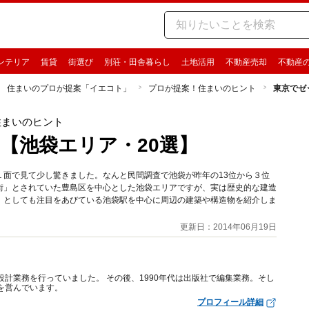
ンテリア
賃貸
街選び
別荘・田舎暮らし
土地活用
不動産売却
不動産
住まいのプロが提案「イエコト」
プロが提案！住まいのヒント
東京でゼ
住まいのヒント
【池袋エリア・20選】
１面で見て少し驚きました。なんと民間調査で池袋が昨年の13位から３位
街」とされていた豊島区を中心とした池袋エリアですが、実は歴史的な建造
」としても注目をあびている池袋駅を中心に周辺の建築や構造物を紹介しま
更新日：2014年06月19日
設計業務を行っていました。 その後、1990年代は出版社で編集業務。そし
を営んでいます。
プロフィール詳細