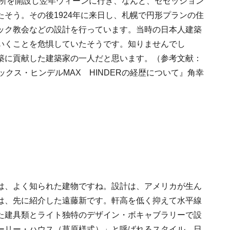
務所を開設し翌年ウィーンに行き、なんと、セゼッション
そう。その後1924年に来日し、札幌で円形プランの住
ック教会などの設計を行っています。当時の日本人建築
いくことを危惧していたそうです。知りませんでし
築に貢献した建築家の一人だと思います。（参考文献：
クス・ヒンデルMAX HINDERの経歴について』角幸
は、よく知られた建物ですね。設計は、アメリカが生ん
は、先に紹介した遠藤新です。軒高を低く抑えて水平線
た建具類とライト独特のデザイン・ボキャブラリーで設
ーリー・ハウス（草原様式）」と呼ばれるスタイル。日