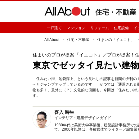
住宅・不動産
一戸建て
マンション
リフォーム
住宅設備
イ
All About
住宅・不動産
住まいの「イエコト」
住まいのプロが提案「イエコト」
／プロが提案！
東京でゼッタイ見たい建物
「住みたい街、池袋浮上」という見出しの記事を新聞の夕刊の
へとジャンプアップしているのです！ かつては「通過される
物も多く、意外に（？）文化的な側面も。今回は「住みたい街
す。
喜入 時生
インテリア・建築デザイン ガイド
1980年代は美術大学卒業後、建築設計事務所での
て、2000年以降は、各種媒体でライター／編集業