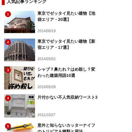
人気記事ランキング
東京でゼッタイ見たい建物【池
1
袋エリア・20選】
2014/06/19
東京でゼッタイ見たい建物【新
2
宿エリア・17選】
2014/05/02
シャブ？鼻たれ？はめ殺し？変
3
わった建築用語10選
2016/05/28
片付かない不人気収納ワースト3
4
2011/10/27
意外と知らないカッターナイフ
5
のトリビア＆種類と用法