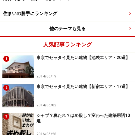
とりとめのない話からも子どもの様子はなんとなくわか
住まいの勝手にランキング
りますし、一緒に笑うだけでも、とても濃いコミュニケ
他のテーマも見る
ーションタイムになることでしょう。
人気記事ランキング
コミュニケーションを取るために大切なことは？
次ペー
ジ
へ。
東京でゼッタイ見たい建物【池袋エリア・20選】
1
※記事内容は執筆時点のものです。最新の内容をご確認くださ
い。
2014/06/19
東京でゼッタイ見たい建物【新宿エリア・17選】
2
次のページへ
1
/
2
2014/05/02
シャブ？鼻たれ？はめ殺し？変わった建築用語10
3
選
2016/05/28