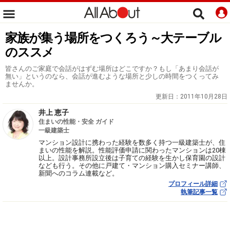
家族が集う場所をつくろう～大テーブル
のススメ
皆さんのご家庭で会話がはずむ場所はどこですか？もし「あまり会話が
無い」というのなら、会話が進むような場所と少しの時間をつくってみ
ませんか。
更新日：
2011年10月28日
井上 恵子
住まいの性能・安全 ガイド
一級建築士
マンション設計に携わった経験を数多く持つ一級建築士が、住
まいの性能を解説。性能評価申請に関わったマンションは20棟
以上。設計事務所設立後は子育ての経験を生かし保育園の設計
なども行う。その他に戸建て・マンション購入セミナー講師、
新聞へのコラム連載など。
プロフィール詳細
執筆記事一覧