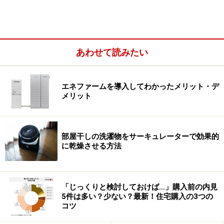
時間のやりくり
あわせて読みたい
共働きの子育て世代では日々時間との戦いが繰り広げら
れ、なかなか腰をおろして子どもの話に耳を傾ける時間
エネファームを導入してわかったメリット・デ
がありません。私も経験者ですが、保育園に子どもを預
メリット
けて働くお母さんは、別れ際に子どもに泣かれたりする
と「自分が働いていることで子どもに悲しい思いをさせ
ている」と自分を責めたりするものです。
部屋干しの洗濯物をサーキュレーターで効果的
に乾燥させる方法
そんな思いを持っている時、保育士さんに「日々のコミ
ュニケーションは時間の長さではなく、その深さが大
「じっくりと検討しておけば…」購入前の内見
事」と教えていただきました。少しの時間でいいから、
5件は多い？少ない？最新！住宅購入の3つの
しっかり子どもの話を聞く時間が取れれば大丈夫なのだ
コツ
そうです。時間の長さより深さが大事。それを聞いてな