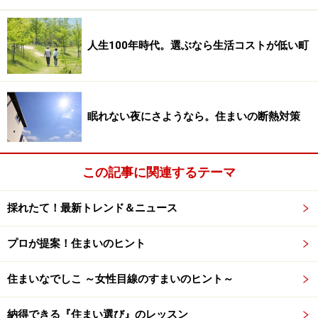
家族の会話は食事時が多い
人生100年時代。選ぶなら生活コストが低い町
忙しいお母さんにとって、食事の時はゆっくり腰をおろせる
眠れない夜にさようなら。住まいの断熱対策
唯一の時間です。
リビングより食卓を重視したいもう一つの理由は、家族
で話をするのは「食事をしながら」の時がもっとも多い
この記事に関連するテーマ
からです。
採れたて！最新トレンド＆ニュース
食事の時は、どんなに忙しい母親も食卓につきます。
プロが提案！住まいのヒント
「今日はどうだったの？」と一言聞くだけでも、子ども
はそれをきっかけにいろいろ話をしてくれるでしょう。
住まいなでしこ ～女性目線のすまいのヒント～
特に話すことがなくても一緒にテレビを見て笑ったり、
とりとめのない話をするだけでも十分。
納得できる『住まい選び』のレッスン