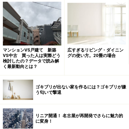
んとかやっていけるかも、と気持ちを強く持てたことを
覚えています。
食卓に工夫を
忙しいお母さんと子どもが少しでも多くコミュニケーシ
マンションVS戸建て 新築
広すぎるリビング・ダイニン
VS中古 買った人は実際どう
グの使い方。20畳の場合
ョンを取るために、私はリビングよりも食卓に工夫をす
検討したの？データで読み解
ると良いと思います。大き目のダイニングテーブル、座
く最新動向とは？
り心地の良いダイニングチェアーをキッチンの近くに配
しておき、子どもはそこで宿題したりテレビを見たりし
ゴキブリが出ない家を作るには？ゴキブリが嫌
て夕食ができるのを待つ。キッチンはダイニングと向か
う匂いで撃退
い合う対面式が理想的です。自分は家事をこなしなが
ら、子どもの様子をみたり話したりすることができま
す。
リニア開通！ 名古屋が再開発でさらに魅力的
に変身！