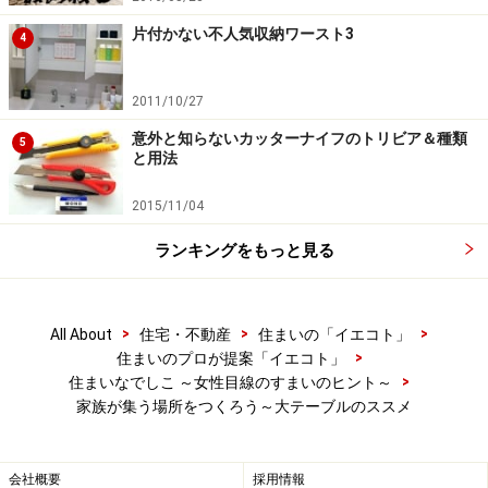
片付かない不人気収納ワースト3
4
2011/10/27
意外と知らないカッターナイフのトリビア＆種類
5
と用法
2015/11/04
ランキングをもっと見る
>
>
>
All About
住宅・不動産
住まいの「イエコト」
>
住まいのプロが提案「イエコト」
>
住まいなでしこ ～女性目線のすまいのヒント～
家族が集う場所をつくろう～大テーブルのススメ
会社概要
採用情報