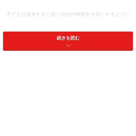
子どもは成長するに従い自分の時間を大切にするように
なり、自室にこもる時間が増えてきます。それは自然な
ことであり、子どもも特に親とのコミュニケーションを
続きを読む
求めていないように見える時がありますが、親としては
中学・高校生くらいまでは毎日会話を交わし、子どもの
様子を把握しておきたいものです。