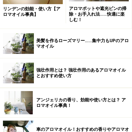
るため、腰痛や筋肉痛、リウマチの辛さを緩和してくれ
アロマポットや遮光ビンの掃
リンデンの効能・使い方【ア
除・お手入れ法……快適に楽
ロマオイル事典】
ます。
しむ！
ジンジャー
美髪を作るローズマリー……集中力もUPのアロ
（ショウガ科 学名：Zingiber officinale 抽出部位：根
マオイル
茎、水蒸気蒸留法）
強壮作用とは？ 強壮作用のあるアロマオイル
ジンジャー
とおすすめ使い方
日本では、生姜として親しまれてきたジンジャーには、
身体を暖め循環を促す作用があります。このため、筋肉
アンジェリカの香り、効能や使い方とは？ ア
疲労や慢性腰痛などにおすすめの精油です。また、免疫
ロマオイル事典！
力を高める効果が、とても高いことから風邪予防にも有
効な精油です。
車のアロマオイル！おすすめの香りやアロマオ