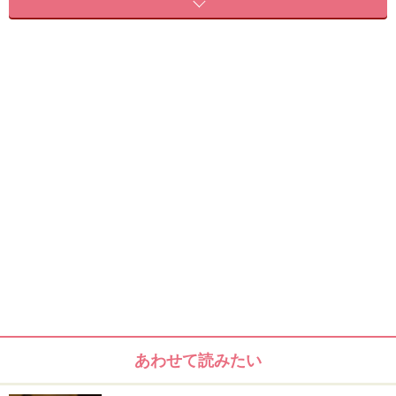
腰痛を改善するためのブレンドオイルの作り方
腰痛を改善するアロママッサージのやり方
アロママッサージをより効果的にするために
腰痛にお勧めの精油
マージョラム
ジンジャー
マージョラム（スウィート）
あわせて読みたい