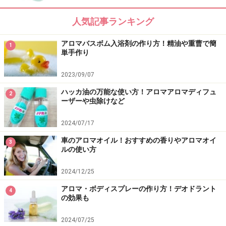
4指で背骨の両側をマッサージします。
背骨の両側には姿勢を維持する筋肉があるので、しっか
人気記事ランキング
りとほぐしてあげると、気持ちが良い部分です。
アロマバスボム入浴剤の作り方！精油や重曹で簡
1
単手作り
4．
2023/09/07
ハッカ油の万能な使い方！アロマアロマディフュ
2
腸骨陵を押す
ーザーや虫除けなど
母子で押すように、腸骨陵（お尻の骨の上）をマッサー
2024/07/17
ジします。
車のアロマオイル！おすすめの香りやアロマオイ
3
ルの使い方
5．
2024/12/25
アロマ・ボディスプレーの作り方！デオドラント
4
の効果も
お尻の筋肉をほぐす
4指で押すように、まんべんなくお尻の筋肉をほぐしま
2024/07/25