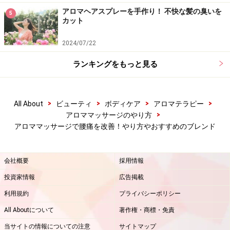
す。
アロマヘアスプレーを手作り！ 不快な髪の臭いを
5
カット
2024/07/22
6．
ランキングをもっと見る
リズミカルに叩く
>
>
>
>
All About
ビューティ
ボディケア
アロマテラピー
手でリズミカルに太ももからお尻を叩くようにします。
>
アロママッサージのやり方
アロママッサージで腰痛を改善！やり方やおすすめのブレンド
7．
会社概要
採用情報
投資家情報
広告掲載
オイルを背中全体に伸ばす
利用規約
プライバシーポリシー
All Aboutについて
著作権・商標・免責
最後に掌で、最初と同じように背中全体をマッサージし
当サイトの情報についての注意
サイトマップ
ます。