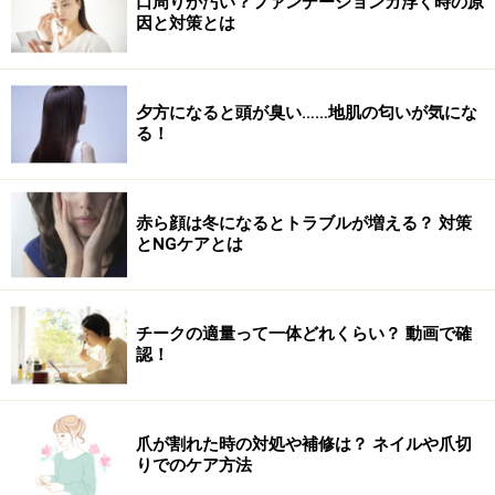
口周りが汚い？ファンデーションガ浮く時の原
因と対策とは
オイルを背中全体に伸ばす
腰部全体に掌でオイルをまんべんなく伸ばします。
夕方になると頭が臭い……地肌の匂いが気にな
る！
2．
赤ら顔は冬になるとトラブルが増える？ 対策
円を描くようにマッサージする
とNGケアとは
4指を使い、円を描くようにしっかりとマッサージしま
す。
チークの適量って一体どれくらい？ 動画で確
認！
3．
爪が割れた時の対処や補修は？ ネイルや爪切
背骨の両側をマッサージする
りでのケア方法