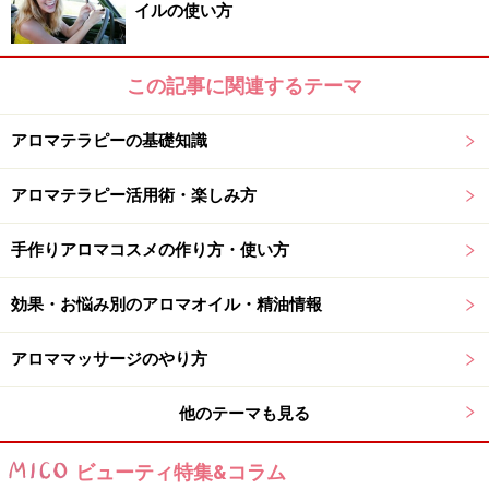
イルの使い方
腰痛を改善するためのブレンドオイルの作
り方
この記事に関連するテーマ
腰痛を改善するためのブレンドオイルの作り方 腰痛の痛
みを鎮め、心身の疲労を緩和するブレンドを作成しま
アロマテラピーの基礎知識
す。
アロマテラピー活用術・楽しみ方
手作りアロマコスメの作り方・使い方
オイルを容器に入れます
1.お好みのオイルを10ミリリットル量ります。
効果・お悩み別のアロマオイル・精油情報
※軽めの使い心地が好きな方は、グレープシードオイ
アロママッサージのやり方
ル、お肌が乾燥気味でうるおいが欲しい方は、ホホバオ
イルを使いましょう。
他のテーマも見る
ビューティ特集&コラム