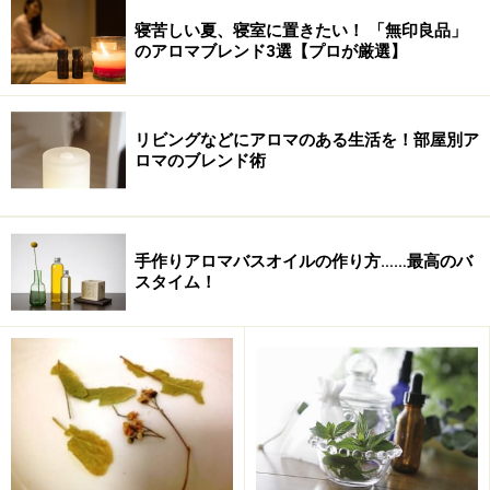
寝苦しい夏、寝室に置きたい！ 「無印良品」
のアロマブレンド3選【プロが厳選】
リビングなどにアロマのある生活を！部屋別ア
ロマのブレンド術
手作りアロマバスオイルの作り方……最高のバ
（シソ科 学名：Origanum majorana 抽出部位：葉、水
スタイム！
蒸気蒸留法）
マージョラム（スウィート）
キッチンのスパイスとしてご存知の方も多いと思います
が、マージョラムは、古くから薬草に利用されてきたハ
ーブでもあります。身体を暖め、痛みを鎮める効果があ