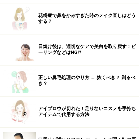
精油を加えます
花粉症で鼻をかみすぎた時のメイク直しはどう
2.精油を加え容器を振って混ぜ合わせます。 マージョラ
する？
ム；1滴
ジンジャー ；1滴
ラベンダー ；1滴
日焼け後は、適切なケアで美白を取り戻す！ピ
ーリングなどはNG!?
正しい鼻毛処理のやり方……抜くべき？ 剃るべ
き？
腰痛を改善するアロママッサージのやり方
マッサージのポイント
深部の筋肉にも届くよう、しっかりしたマッサージを、
アイブロウが切れた！足りないコスメを手持ち
アイテムで代用する方法
ゆっくりと行いうように心がけます。
1．