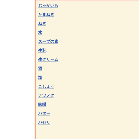
じゃがいも
たまねぎ
ねぎ
水
スープの素
牛乳
生クリーム
酒
塩
こしょう
ナツメグ
味噌
バター
パセリ