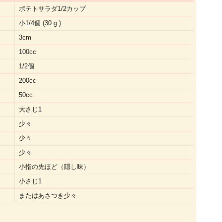
ポテトサラダ1/2カップ
小1/4個 (30 g )
3cm
100cc
1/2個
200cc
50cc
大さじ1
少々
少々
少々
小指の先ほど（隠し味）
小さじ1
またはあさつき少々