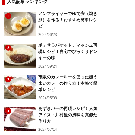
人気記事ランキング
ノンフライヤーでゆで卵（焼き
1
卵）を作る！おすすめ簡単レシ
ピ
2024/06/23
ポテサラパケットディッシュ再
2
現レシピ！自宅でびっくりドン
キーの味
2024/09/24
市販のカレールーを使った超う
3
まいカレーの作り方！本格で簡
単レシピ
2024/05/08
あずきバーの再現レシピ！人気
4
アイス・井村屋の風味を真似た
作り方
2024/07/14