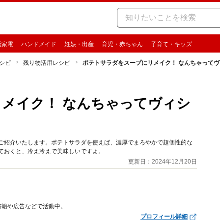
活家電
ハンドメイド
妊娠・出産
育児・赤ちゃん
子育て・キッズ
シピ
残り物活用レシピ
ポテトサラダをスープにリメイク！ なんちゃって
メイク！ なんちゃってヴィシ
をご紹介いたします。ポテトサラダを使えば、濃厚でまろやかで超個性的な
ておくと、冷え冷えで美味しいですよ。
更新日：2024年12月20日
書籍や広告などで活動中。
プロフィール詳細