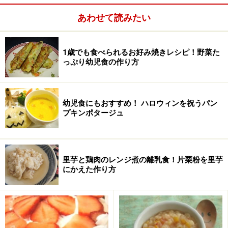
■
にんじん巻
あわせて読みたい
ご飯
子ども茶碗1杯
1歳でも食べられるお好み焼きレシピ！野菜た
にんじん
長さ5cm程度
っぷり幼児食の作り方
海苔
適宜
幼児食にもおすすめ！ ハロウィンを祝うパン
プキンポタージュ
里芋と鶏肉のレンジ煮の離乳食！片栗粉を里芋
にかえた作り方