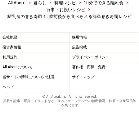
>
>
>
>
All About
暮らし
料理レシピ
10分でできる離乳食
>
行事・お祝いレシピ
離乳食の巻き寿司！1歳前後から食べられる簡単巻き寿司レシピ
会社概要
採用情報
投資家情報
広告掲載
ごはんの上にブロッコリーを並べる
5
利用規約
プライバシーポリシー
ごはんの上の少し手前に、ブロッコリーを細く1列に並
All Aboutについて
著作権・商標・免責
べるようにのせます。
当サイトの情報についての注意
サイトマップ
ヘルプ
© All About, Inc. All rights reserved.
掲載の記事・写真・イラストなど、すべてのコンテンツの無断複写・転載・公衆送信等
を禁じます