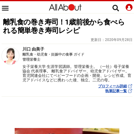
離乳食の巻き寿司！1歳前後から食べら
れる簡単巻き寿司レシピ
更新日：
2020年09月28日
川口 由美子
離乳食・幼児食・妊娠中の食事 ガイド
管理栄養士
女子栄養大学 生涯学習講師。管理栄養士。 （一社）母子栄養
協会 代表理事。 離乳食アドバイザー、幼児食アドバイザー。
育児関連会社にてベビーフードの企画・開発、レシピ作成、育
児アドバイスなどに携わった後、独立。二児の母。
プロフィール詳細
執筆記事一覧