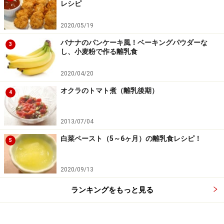
レシピ
薄焼き卵にごはんを置く
4
2020/05/19
ラップに2で作った薄焼き卵を敷き、その上にご飯を薄
バナナのパンケーキ風！ベーキングパウダーな
く平らに置きます。（特に細巻サイズに薄焼き卵を切ら
3
し、小麦粉で作る離乳食
ず、そのまま使います）
2020/04/20
オクラのトマト煮（離乳後期）
4
2013/07/04
白菜ペースト（5～6ヶ月）の離乳食レシピ！
5
2020/09/13
ランキングをもっと見る