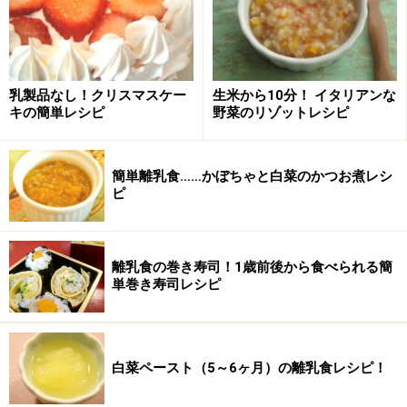
簡単カラフル巻き寿司の作り方・手順
■
サラダ巻
乳製品なし！クリスマスケー
生米から10分！ イタリアンな
キの簡単レシピ
野菜のリゾットレシピ
ごはんを冷ます
1
ごはんは皿に移して冷ましておきます。
簡単離乳食……かぼちゃと白菜のかつお煮レシ
ピ
離乳食の巻き寿司！1歳前後から食べられる簡
単巻き寿司レシピ
白菜ペースト（5～6ヶ月）の離乳食レシピ！