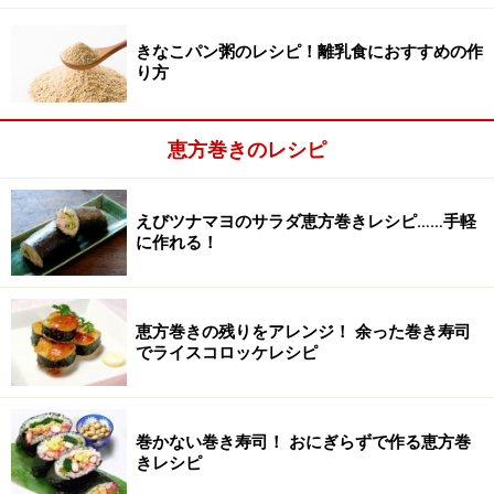
きなこパン粥のレシピ！離乳食におすすめの作
り方
恵方巻きのレシピ
えびツナマヨのサラダ恵方巻きレシピ……手軽
薄焼き卵を作る
に作れる！
2
テフロン加工のフライパンに溶き卵を流し込み、「薄焼
き卵」を作ります。（必要であれば油を少々敷いてか
恵方巻きの残りをアレンジ！ 余った巻き寿司
ら、卵を流し込む）
でライスコロッケレシピ
巻かない巻き寿司！ おにぎらずで作る恵方巻
きレシピ