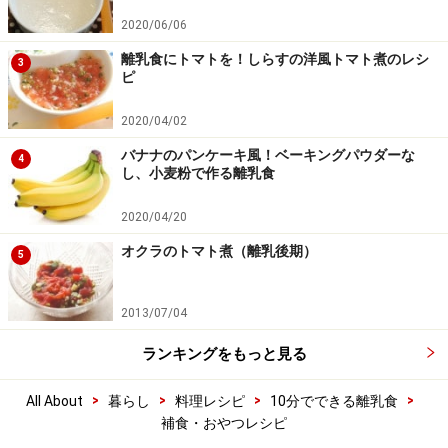
2020/06/06
離乳食にトマトを！しらすの洋風トマト煮のレシ
3
ピ
2020/04/02
バナナのパンケーキ風！ベーキングパウダーな
4
し、小麦粉で作る離乳食
2020/04/20
オクラのトマト煮（離乳後期）
5
2013/07/04
ランキングをもっと見る
>
>
>
>
All About
暮らし
料理レシピ
10分でできる離乳食
補食・おやつレシピ