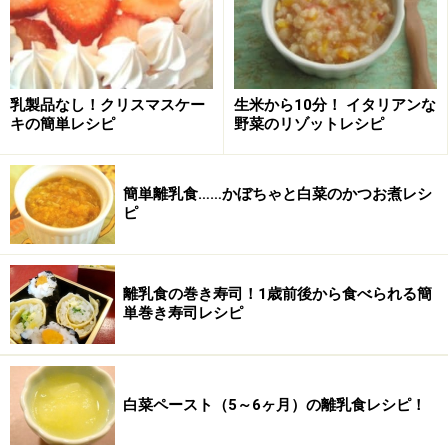
は洗っておきます。
白菜はこの時点で切ってもいいのですが、電子レンジ加
乳製品なし！クリスマスケー
生米から10分！ イタリアンな
熱によりやわらかくなるのは葉を全部茹でた時かと感じ
キの簡単レシピ
野菜のリゾットレシピ
たので、今回は加熱してから切ります。
簡単離乳食……かぼちゃと白菜のかつお煮レシ
ピ
離乳食の巻き寿司！1歳前後から食べられる簡
単巻き寿司レシピ
白菜ペースト（5～6ヶ月）の離乳食レシピ！