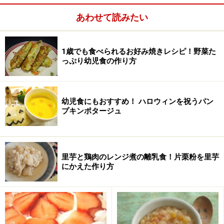
あわせて読みたい
1歳でも食べられるお好み焼きレシピ！野菜た
っぷり幼児食の作り方
幼児食にもおすすめ！ ハロウィンを祝うパン
プキンポタージュ
かぼちゃと白菜のかつお煮の作り方・手順
里芋と鶏肉のレンジ煮の離乳食！片栗粉を里芋
にかえた作り方
■
かぼちゃと白菜のかつお煮
材料を用意します
1
かぼちゃは種とワタをとり、皮をむいて2cm角ほどに切
っておきます。かつお節は簡単に手でほぐします。白菜