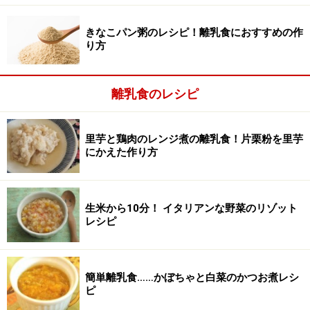
きなこパン粥のレシピ！離乳食におすすめの作
り方
離乳食のレシピ
電子レンジ用の耐熱調理容器にいれ、加熱する
2
材料すべてと水100mlを耐熱調理容器にいれます。かつ
里芋と鶏肉のレンジ煮の離乳食！片栗粉を里芋
お節は、写真ではわかりやすいように、まとめていれま
にかえた作り方
したが、散らすか、水に簡単に溶いてから一緒にいれま
す。
生米から10分！ イタリアンな野菜のリゾット
蓋をして電子レンジ（600W）で約2分加熱します。
レシピ
簡単離乳食……かぼちゃと白菜のかつお煮レシ
ピ