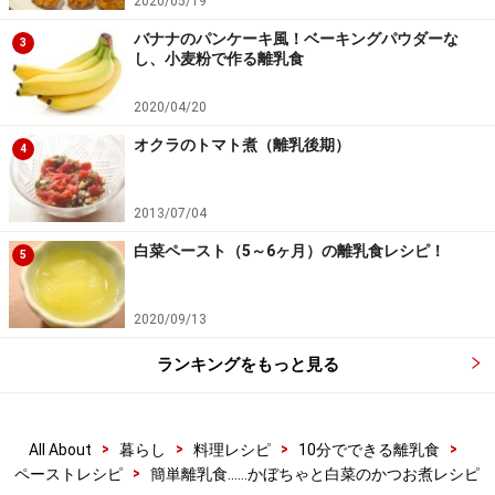
2020/05/19
バナナのパンケーキ風！ベーキングパウダーな
3
し、小麦粉で作る離乳食
2020/04/20
かぼちゃをつぶす
4
オクラのトマト煮（離乳後期）
4
かぼちゃはスプーンの背などでつぶします。
2013/07/04
写真はわかりやすいように別皿で撮影していますが、耐
白菜ペースト（5～6ヶ月）の離乳食レシピ！
5
熱容器のままでＯＫ。
2020/09/13
ランキングをもっと見る
>
>
>
>
All About
暮らし
料理レシピ
10分でできる離乳食
>
ペーストレシピ
簡単離乳食……かぼちゃと白菜のかつお煮レシピ