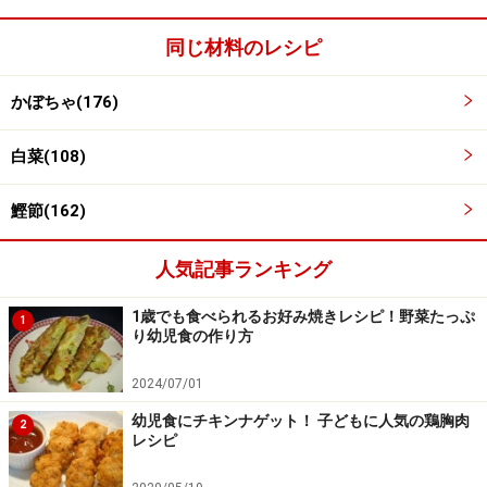
何回か作ったのですが、みじん切りにしてから加熱する
同じ材料のレシピ
よりも、軟らかくなるのが早く甘味が感じられたのでこ
の方法を書きましたが、もちろんみじん切りにしてから
かぼちゃ(176)
加熱してもＯＫです。
白菜(108)
鰹節(162)
人気記事ランキング
1歳でも食べられるお好み焼きレシピ！野菜たっぷ
1
り幼児食の作り方
2024/07/01
幼児食にチキンナゲット！ 子どもに人気の鶏胸肉
2
レシピ