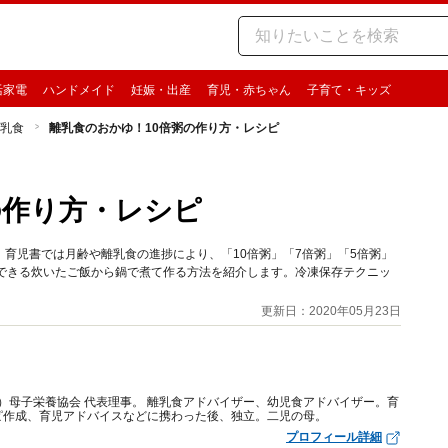
活家電
ハンドメイド
妊娠・出産
育児・赤ちゃん
子育て・キッズ
離乳食
離乳食のおかゆ！10倍粥の作り方・レシピ
の作り方・レシピ
育児書では月齢や離乳食の進捗により、「10倍粥」「7倍粥」「5倍粥」
減できる炊いたご飯から鍋で煮て作る方法を紹介します。冷凍保存テクニッ
更新日：2020年05月23日
社）母子栄養協会 代表理事。 離乳食アドバイザー、幼児食アドバイザー。育
ピ作成、育児アドバイスなどに携わった後、独立。二児の母。
プロフィール詳細