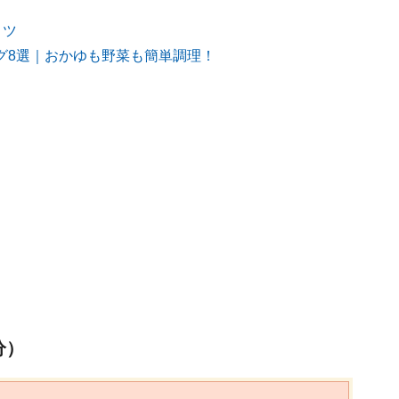
コツ
グ8選｜おかゆも野菜も簡単調理！
分）