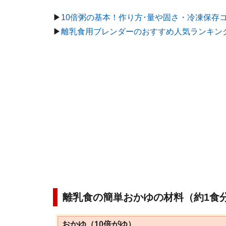
▶
10倍粥の基本！作り方･量や固さ・冷凍保存
▶
離乳食用ブレンダーのおすすめ人気ランキン
離乳食の簡単おかゆの材料（約1食
おかゆ（10倍がゆ）