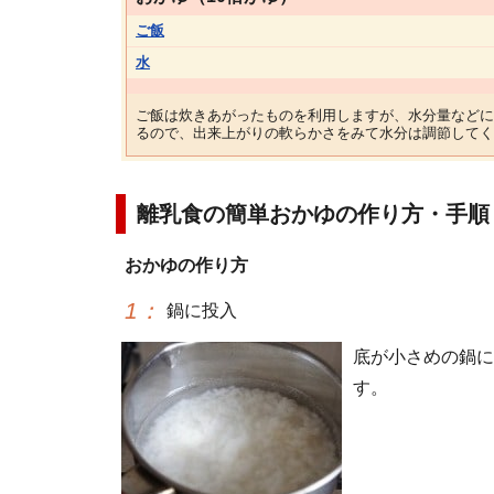
ご飯
水
ご飯は炊きあがったものを利用しますが、水分量などに
るので、出来上がりの軟らかさをみて水分は調節してく
離乳食の簡単おかゆの作り方・手順
おかゆの作り方
1
：
鍋に投入
底が小さめの鍋に
す。