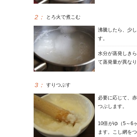
2
：
とろ火で煮こむ
沸騰したら、少し
す。
水分が蒸発しきら
て蒸発量が異なり
3
：
すりつぶす
必要に応じて、赤
つぶします。
10倍がゆ（5～
ます。こし網をつ