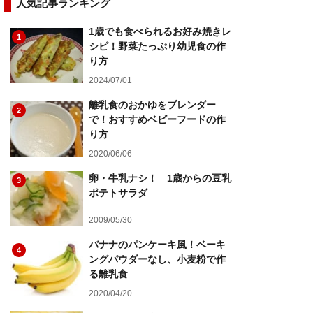
人気記事ランキング
1歳でも食べられるお好み焼きレ
1
シピ！野菜たっぷり幼児食の作
り方
2024/07/01
離乳食のおかゆをブレンダー
2
で！おすすめベビーフードの作
り方
2020/06/06
卵・牛乳ナシ！ 1歳からの豆乳
3
ポテトサラダ
2009/05/30
バナナのパンケーキ風！ベーキ
4
ングパウダーなし、小麦粉で作
る離乳食
2020/04/20