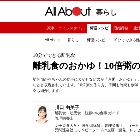
暮らし
家事・ライフスタイル
料理レシピ
冠婚葬祭
生
All About
暮らし
料理レシピ
10分でできる
10分でできる離乳食
離乳食のおかゆ！10倍粥
離乳期の赤ちゃんの食事に欠かせないのが「お粥（おかゆ）」。
などと表現されています。10倍粥の作り方、手間も時間も削
クも紹介します。
川口 由美子
離乳食・幼児食・妊娠中の食事 ガイド
管理栄養士
女子栄養大学 生涯学習講師。管理栄養士。 （一
児関連会社にてベビーフードの企画・開発、レシ