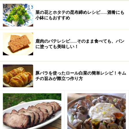
菜の花とホタテの昆布締めレシピ……酒肴にも
小鉢にもおすすめ
鹿肉のパテレシピ……そのまま食べても、パン
に塗っても美味しい！
きゅうりのひき肉あんの作り方・手順
■
きゅうりのひき肉あんの作り方
豚バラを使ったロール白菜の簡単レシピ！キム
きゅうりを切って炒める
1
チの旨みが際立つ作り方
きゅうりは5cm幅に切り、縦に1/4に切る。フライパンを
弱めの中火にかけ、サラダ油をひき、きゅうりと塩小さ
じ１/2を入れて炒める。