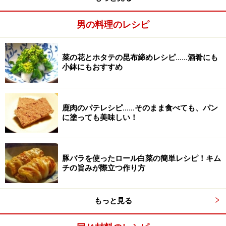
男の料理のレシピ
とろみをつける
3
菜の花とホタテの昆布締めレシピ……酒肴にも
塩小さじ1/2、日本酒、水を加え、煮立ったら、片栗粉
小鉢にもおすすめ
を水大さじ1（分量外）で溶いたものを回しかけてよく
混ぜ、とろみをつける。これをきゅうりと和えて完成。
鹿肉のパテレシピ……そのまま食べても、パン
に塗っても美味しい！
豚バラを使ったロール白菜の簡単レシピ！キム
チの旨みが際立つ作り方
もっと見る