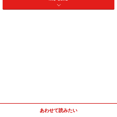
鶏ひき肉
100g
塩
小さじ1
日本酒
大さじ1
片栗粉
大さじ1
水
100ml
ブラックペッパー
適宜
サラダ油
小さじ2
あわせて読みたい