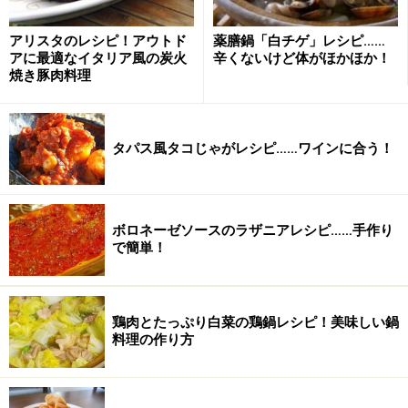
アリスタのレシピ！アウトド
薬膳鍋「白チゲ」レシピ……
アに最適なイタリア風の炭火
辛くないけど体がほかほか！
焼き豚肉料理
タパス風タコじゃがレシピ……ワインに合う！
ボロネーゼソースのラザニアレシピ……手作り
で簡単！
鶏肉とたっぷり白菜の鶏鍋レシピ！美味しい鍋
料理の作り方
ひき肉あんを作る
2
5分ほどきゅうりを炒めたら、きゅうりを一度フライパ