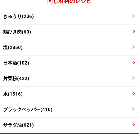
同じ材料のレシピ
きゅうり(236)
鶏ひき肉(60)
塩(2850)
日本酒(102)
※記事内容は執筆時点のものです。最新の内容をご確認くださ
い。
片栗粉(422)
※衛生面および保存状態に起因して食中毒や体調不良を引き起こ
す場合があります。必ず清潔な状態で、正しい方法で行い、なる
水(1516)
べく早めにお召し上がりください。また、持ち運びの際は保存方
法に注意してください。
ブラックペッパー(410)
【編集部おすすめの購入サイト】
サラダ油(621)
Amazonで人気レシピの書籍をチェック！