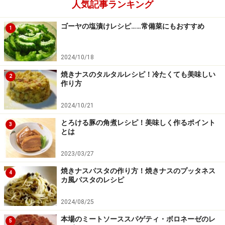
人気記事ランキング
楽天市場で人気レシピの書籍をチェック！
ゴーヤの塩漬けレシピ……常備菜にもおすすめ
1
2024/10/18
焼きナスのタルタルレシピ！冷たくても美味しい
2
作り方
2024/10/21
とろける豚の角煮レシピ！美味しく作るポイント
3
とは
2023/03/27
焼きナスパスタの作り方！焼きナスのプッタネス
4
カ風パスタのレシピ
2024/08/25
本場のミートソーススパゲティ・ボロネーゼのレ
5