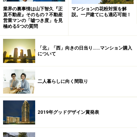
マンションの花粉対策を解
業界の裏事情は山下智久『正
説。一戸建てにも適応可能！
直不動産』そのもの？不動産
営業マンの「嘘つき度」を見
極める5つの質問
「北」「西」向きの日当り……マンション購入
私が出くわした事例は建設後の分筆で、そのマンション
について
の分譲業者が駐車場部分の土地所有者となり、毎月の駐
車場使用料はその分譲業者が徴収していました。つま
り、分譲業者の毎月の収入源として駐車場が使われてい
二人暮らしに向く間取り
たわけです。
その業者は「建て替えのときには駐車場部分をマンショ
ンの敷地に加える」という説明をしていたように記憶し
2019年グッドデザイン賞発表
ていますが、そのような保証はどこにもありません。
別の土地になっているかぎり、駐車場部分が第三者へ転