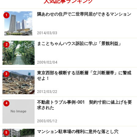
人気記事ランキング
上の事例からさらに一歩「進んで」というよりも「踏み
外して」というべきかもしれませんが、駐車場の区画割
隣あわせの住戸で二世帯同居ができるマンション
1
りに合わせて敷地を細かく分筆し、一つひとつの土地を
特定の区分所有者に販売した事例もありました。
2014/03/03
まことちゃんハウス訴訟に学ぶ「景観利益」
2
2009/02/04
東京西部を横断する活断層「立川断層帯」に警戒
3
マンション住戸の分譲と駐車場区画の土地販売がセット
せよ！
で行なわれ、駐車場部分の販売代金は当然ながら分譲業
者の売り上げとして扱われたのだろうと推察されます。
2012/03/22
不動産トラブル事例-001 契約寸前に値上げを要
4
求された
2003/05/12
駐車場の権利が販売された事例
マンション駐車場の権利に意外な落とし穴
5