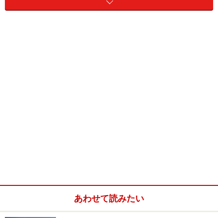
敷地そのものが分割されていた事例～その
１
一見するとマンションの敷地内でありながら、駐車場部
分がまったく別の土地になっているものがありました。
これが当初から別の土地であれば「隣接する敷地外駐車
場を借りている」のと同じことになりますが、マンショ
ンの建設後に
分筆
されたものであれば大問題です。
建築
確認
を受けたときよりも敷地面積が減ることで、将来の
建て替え時に大きな支障を来たすことにもなりかねませ
ん。
あわせて読みたい