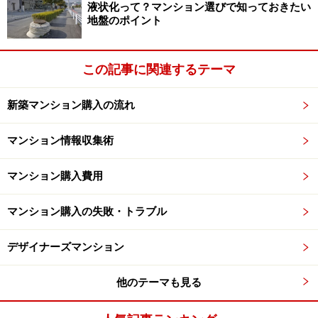
液状化って？マンション選びで知っておきたい
売されることも十分に考えられます。
地盤のポイント
また、当初から別の土地であった場合（もともと隣接地
この記事に関連するテーマ
だった場合）は、分譲業者や関係者の好意（？）でマン
ションとの一体整備がされ、そのマンションの居住者だ
新築マンション購入の流れ
けに貸してくれているともいえますが、権利が不安定な
ことに変わりはありません。
マンション情報収集術
マンション購入費用
それがいつ第三者に転売されるか分からず、駐車場がな
くなっても文句はいえないでしょう。
マンション購入の失敗・トラブル
デザイナーズマンション
敷地そのものが分割されていた事例～その
他のテーマも見る
２