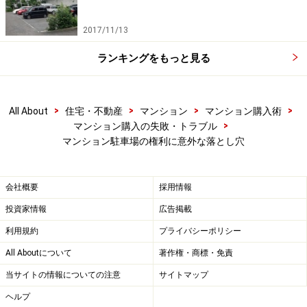
一般的なマンションでは駐車場を使用する権利に一定の
期限（契約期間）があり、また、その使用者がマンショ
2017/11/13
ンの住戸を売却すれば駐車場の使用権は消滅するもので
ランキングをもっと見る
す。
その後は順番待ちか抽選か、マンションによって方式は
>
>
>
>
All About
住宅・不動産
マンション
マンション購入術
異なりますが、できるだけ多くの人が公平な立場で駐車
>
マンション購入の失敗・トラブル
場を使用できるようになっています。
マンション駐車場の権利に意外な落とし穴
ところが、この駐車場の権利を「特定の住戸に付随する
会社概要
採用情報
永久の権利」として販売した事例は比較的多くみられま
投資家情報
広告掲載
す。
利用規約
プライバシーポリシー
All Aboutについて
著作権・商標・免責
つまり、たとえば301号室の所有者が同時に駐車場の権
利を持っているとすれば、これを中古マンションとして
当サイトの情報についての注意
サイトマップ
購入した人にもその権利がついていくわけです。
ヘルプ