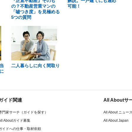
『正直不動産』そのも
解説。一戸建てにも適応
の？不動産営業マンの
可能！
「嘘つき度」を見極める
5つの質問
当
二人暮らしに向く間取り
に
ガイド関連
All Abou
専門家サーチ（ガイドを探す）
All About ニュー
All Aboutガイド募集
All About Japan
ガイドへの仕事・取材依頼