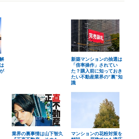
解
新築マンションの抽選は
は
「倍率操作」されてい
が
た？購入前に知っておき
たい不動産業界の“裏”知
識
業界の裏事情は山下智久
マンションの花粉対策を