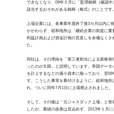
できなくなり、09年５月に「監理銘柄（確認
該当するおそれがある銘柄（株式）のことです
上場企業には、各事業年度終了後3カ月以内に
かかわらず、総和地所は「継続企業の前提に重
利益計画および資金計画の見直しを余儀なくさ
た。
同社は、その理由を「第三者割当による新株発
ったのが主因」と説明しています。帝国データバ
を計上するなどの過小資本に陥っており、翌09
す。こうした事実を裏付けるように、総和地所は
れ、ついに同年7月1日に上場廃止されました。
そして、その後は「元ジャスダック上場」と形
したが、業績の改善は見込めず、2013年１月