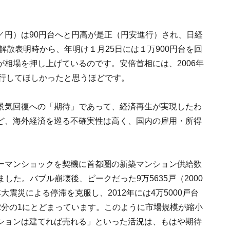
／円）は90円台へと円高が是正（円安進行）され、日経
解散表明時から、年明け１月25日には１万900円台を回
相場を押し上げているのです。安倍首相には、2006年
実行してほしかったと思うほどです。
景気回復への「期待」であって、経済再生が実現したわ
ど、海外経済を巡る不確実性は高く、国内の雇用・所得
ーマンショックを契機に首都圏の新築マンション供給数
ました。バブル崩壊後、ピークだった9万5635戸（2000
震災による停滞を克服し、2012年には4万5000戸台
2分の1にとどまっています。このように市場規模が縮小
ションは建てれば売れる」といった活況は、もはや期待