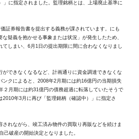
中）」に指定されました。監理銘柄とは、上場廃止基準に
。
有価証券報告書を提出する義務が課されています。にも
要な疑義を抱かせる事象または状況」が発生したため、
れてしまい、6月1日の提出期限に間に合わなくなりまし
行ができなくなるなど、計画通りに資金調達できなくな
ンクによると、2008年2月期には約16億円の当期損失
年２月期には約31億円の債務超過に転落していたそうで
2010年3月に再び「監理銘柄（確認中）」に指定さ
容されながら、竣工済み物件の買取り再販などを続けま
に自己破産の開始決定となりました。