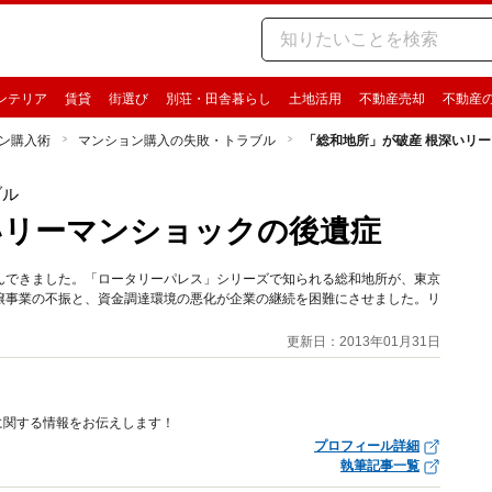
ンテリア
賃貸
街選び
別荘・田舎暮らし
土地活用
不動産売却
不動産
ン購入術
マンション購入の失敗・トラブル
「総和地所」が破産 根深いリ
ブル
いリーマンショックの後遺症
んできました。「ロータリーパレス」シリーズで知られる総和地所が、東京
譲事業の不振と、資金調達環境の悪化が企業の継続を困難にさせました。リ
更新日：2013年01月31日
に関する情報をお伝えします！
プロフィール詳細
執筆記事一覧