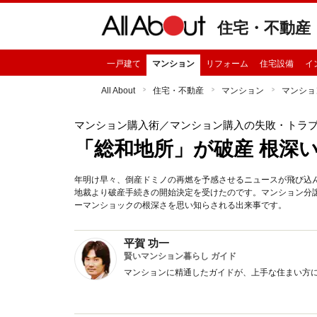
住宅・不動産
一戸建て
マンション
リフォーム
住宅設備
イ
All About
住宅・不動産
マンション
マンショ
マンション購入術
／マンション購入の失敗・トラ
「総和地所」が破産 根深
年明け早々、倒産ドミノの再燃を予感させるニュースが飛び込
地裁より破産手続きの開始決定を受けたのです。マンション分
ーマンショックの根深さを思い知らされる出来事です。
平賀 功一
賢いマンション暮らし ガイド
マンションに精通したガイドが、上手な住まい方