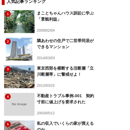
人気記事ランキング
まことちゃんハウス訴訟に学ぶ
1
「景観利益」
2009/02/04
隣あわせの住戸で二世帯同居が
2
できるマンション
2014/03/03
東京西部を横断する活断層「立
3
川断層帯」に警戒せよ！
2012/03/22
不動産トラブル事例-001 契約
4
寸前に値上げを要求された
2003/05/12
私の収入でいくらの家が買える
5
のか