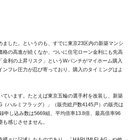
めました。というのも、すでに東京23区内の新築マンシ
価格の高進が続くなか、ついに住宅ローン金利にも先高
「金利の上昇リスク」というWパンチがマイホーム購入
インフレ圧力が忍び寄っており、購入のタイミングはよ
いています。たとえば東京五輪の選手村を改装し、新築
AG（ハルミフラッグ）」（販売総戸数4145戸）の販売は
申し込み数は5669組、平均倍率13.8倍、最高倍率96
塵も感じさせません。
々に記述したものであり、「HARUMI FLAG」や他