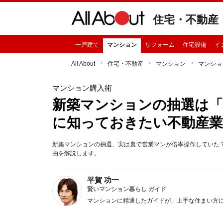
住宅・不動産
一戸建て
マンション
リフォーム
住宅設備
イ
All About
住宅・不動産
マンション
マンショ
マンション購入術
新築マンションの抽選は「
に知っておきたい不動産業
新築マンションの抽選、実は裏で営業マンが倍率操作していた
由を解説します。
平賀 功一
賢いマンション暮らし ガイド
マンションに精通したガイドが、上手な住まい方