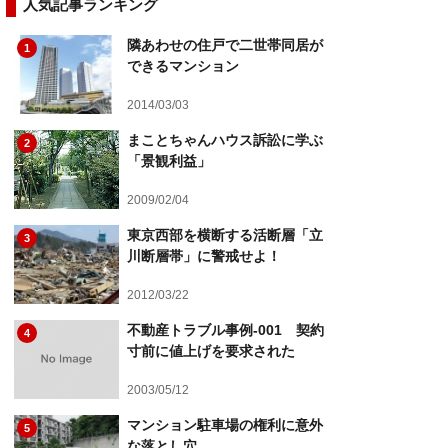
人気記事ランキング
隣あわせの住戸で二世帯同居が
1
できるマンション
2014/03/03
まことちゃんハウス訴訟に学ぶ
2
「景観利益」
2009/02/04
東京西部を横断する活断層「立
3
川断層帯」に警戒せよ！
2012/03/22
不動産トラブル事例-001 契約
4
寸前に値上げを要求された
2003/05/12
マンション駐車場の権利に意外
5
な落とし穴