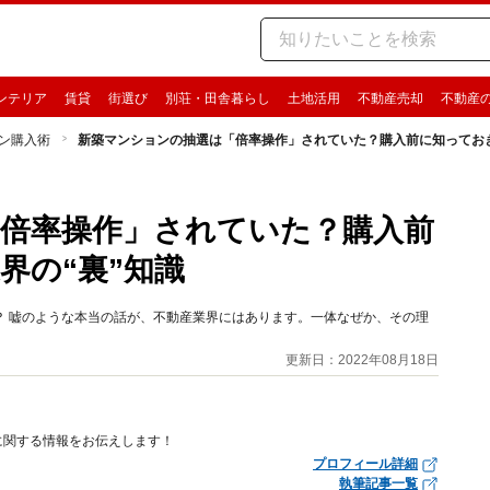
ンテリア
賃貸
街選び
別荘・田舎暮らし
土地活用
不動産売却
不動産
ン購入術
新築マンションの抽選は「倍率操作」されていた？購入前に知っておき
倍率操作」されていた？購入前
界の“裏”知識
？ 嘘のような本当の話が、不動産業界にはあります。一体なぜか、その理
更新日：2022年08月18日
に関する情報をお伝えします！
プロフィール詳細
執筆記事一覧