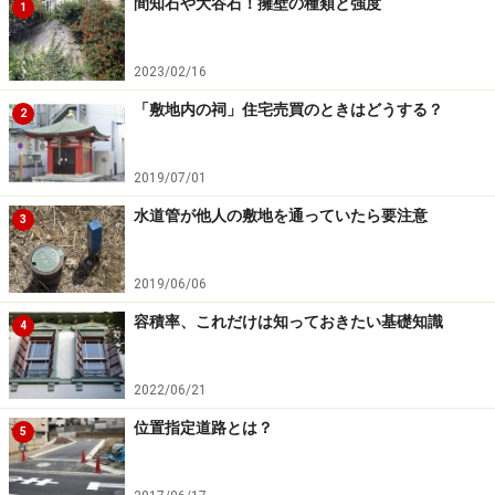
間知石や大谷石！擁壁の種類と強度
1
2023/02/16
「敷地内の祠」住宅売買のときはどうする？
2
2019/07/01
水道管が他人の敷地を通っていたら要注意
3
2019/06/06
容積率、これだけは知っておきたい基礎知識
4
2022/06/21
位置指定道路とは？
5