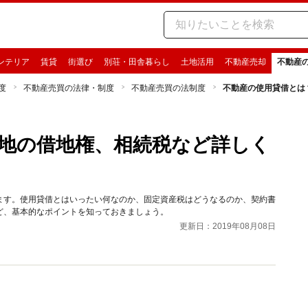
ンテリア
賃貸
街選び
別荘・田舎暮らし
土地活用
不動産売却
不動産
度
不動産売買の法律・制度
不動産売買の法制度
不動産の使用貸借とは
地の借地権、相続税など詳しく
ます。使用貸借とはいったい何なのか、固定資産税はどうなるのか、契約書
ど、基本的なポイントを知っておきましょう。
更新日：2019年08月08日