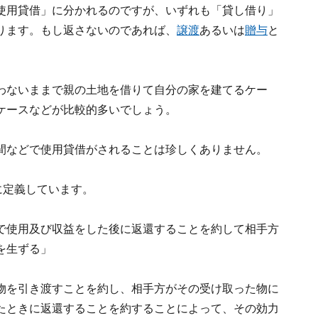
使用貸借」に分かれるのですが、いずれも「貸し借り」
ります。もし返さないのであれば、
譲渡
あるいは
贈与
と
わないままで親の土地を借りて自分の家を建てるケー
ケースなどが比較的多いでしょう。
間などで使用貸借がされることは珍しくありません。
に定義しています。
で使用及び収益をした後に返還することを約して相手方
を生ずる」
物を引き渡すことを約し、相手方がその受け取った物に
たときに返還することを約することによって、その効力