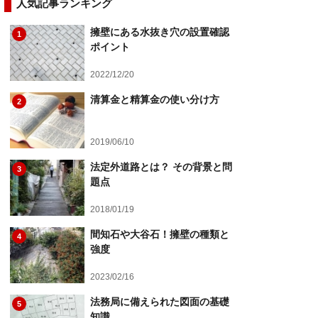
人気記事ランキング
擁壁にある水抜き穴の設置確認
1
ポイント
2022/12/20
清算金と精算金の使い分け方
2
2019/06/10
法定外道路とは？ その背景と問
3
題点
2018/01/19
間知石や大谷石！擁壁の種類と
4
強度
2023/02/16
法務局に備えられた図面の基礎
5
知識