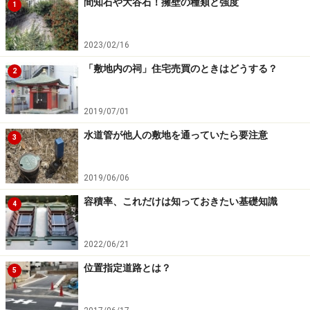
間知石や大谷石！擁壁の種類と強度
1
2023/02/16
「敷地内の祠」住宅売買のときはどうする？
2
2019/07/01
水道管が他人の敷地を通っていたら要注意
3
2019/06/06
容積率、これだけは知っておきたい基礎知識
4
2022/06/21
位置指定道路とは？
5