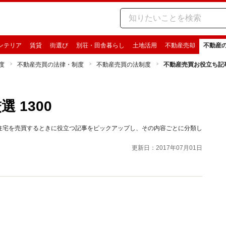
ンテリア
賃貸
街選び
別荘・田舎暮らし
土地活用
不動産売却
不動産
度
不動産売買の法律・制度
不動産売買の法制度
不動産売買お役立ち記事 
 1300
から、住宅を売買するときに役立つ記事をピックアップし、その内容ごとに分類し
更新日：2017年07月01日