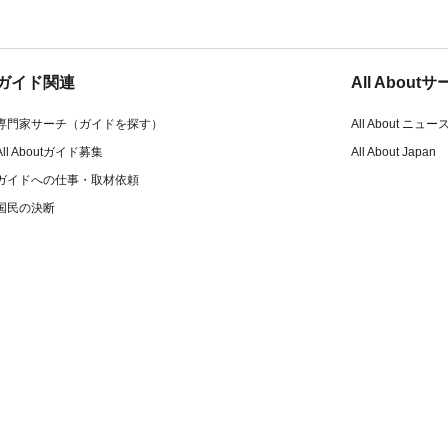
ガイド関連
All Abou
専門家サーチ（ガイドを探す）
All About ニュー
All Aboutガイド募集
All About Japan
ガイドへの仕事・取材依頼
国民の決断