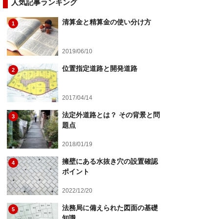
人気記事ランキング
清算金と精算金の使い分け方
1
2019/06/10
位置指定道路と開発道路
2
2017/04/14
法定外道路とは？ その背景と問
3
題点
2018/01/19
擁壁にある水抜き穴の設置確認
4
ポイント
2022/12/20
法務局に備えられた図面の基礎
5
知識