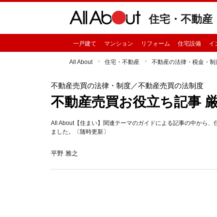
住宅・不動産
一戸建て
マンション
リフォーム
住宅設備
イ
All About
住宅・不動産
不動産の法律・税金・制
不動産売買の法律・制度
／不動産売買の法制度
不動産売買お役立ち記事 厳選
All About【住まい】関連テーマのガイドによる記事の中
ました。〔随時更新〕
平野 雅之