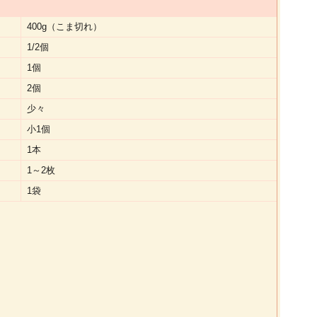
400g（こま切れ）
1/2個
1個
2個
少々
小1個
1本
1～2枚
1袋