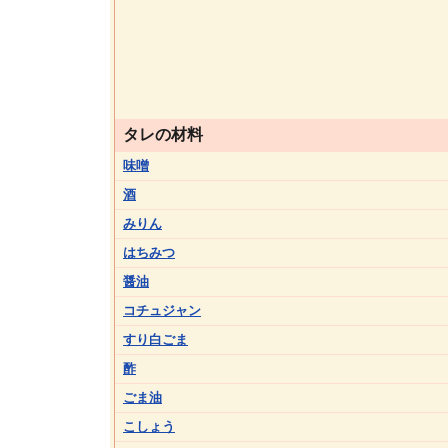
タレの材料
味噌
酒
みりん
はちみつ
醤油
コチュジャン
すり白ごま
酢
ごま油
こしょう