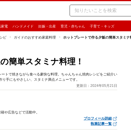
活家電
ハンドメイド
妊娠・出産
育児・赤ちゃん
子育て・キッズ
シピ
ガイドのおすすめ家庭料理
ホットプレートで作る夕飯の簡単スタミナ
飯の簡単スタミナ料理！
レートで焼きながら食べる豪快な料理。ちゃんちゃん焼肉レシピをご紹介い
作り手にもやさしい、スタミナ満点メニューです。
更新日：2024年05月21日
書籍や広告などで活動中。
プロフィール詳細
執筆記事一覧