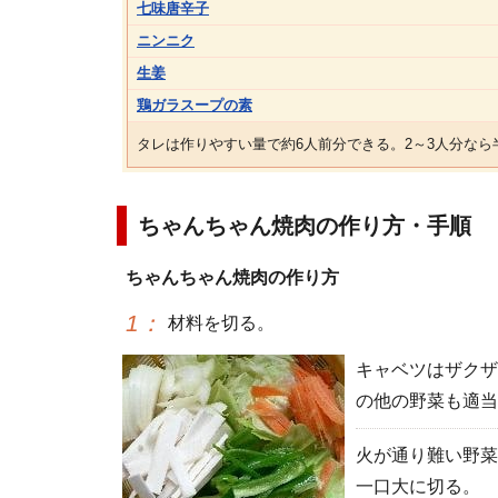
七味唐辛子
ニンニク
生姜
鶏ガラスープの素
タレは作りやすい量で約6人前分できる。2～3人分なら
ちゃんちゃん焼肉の作り方・手順
ちゃんちゃん焼肉の作り方
1
：
材料を切る。
キャベツはザクザ
の他の野菜も適当
火が通り難い野菜
一口大に切る。