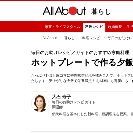
暮らし
家事・ライフスタイル
料理レシピ
冠婚葬祭
生
All About
暮らし
料理レシピ
毎日のお助けレ
毎日のお助けレシピ
／ガイドのおすすめ家庭料理
ホットプレートで作る夕
たっぷり野菜と豚コマに特性味噌だれを揉みこんで、ホットプ
たします。安上がりな夕飯で栄養満点！ お財布にも胃腸にも、
大石 寿子
毎日のお助けレシピ ガイド
調理師
伝統料理を基本にした新料理、新調理法を提案。