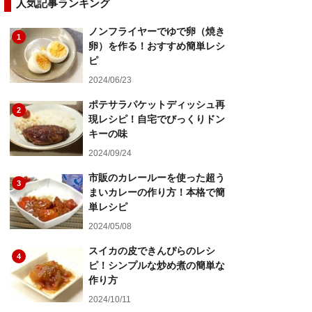
人気記事ランキング
ノンフライヤーでゆで卵（焼き
1
卵）を作る！おすすめ簡単レシ
ピ
2024/06/23
ポテサラパケットディッシュ再
2
現レシピ！自宅でびっくりドン
キーの味
2024/09/24
市販のカレールーを使った超う
3
まいカレーの作り方！本格で簡
単レシピ
2024/05/08
スイカの皮できんぴらのレシ
4
ピ！シンプルな炒め煮の簡単な
作り方
2024/10/11