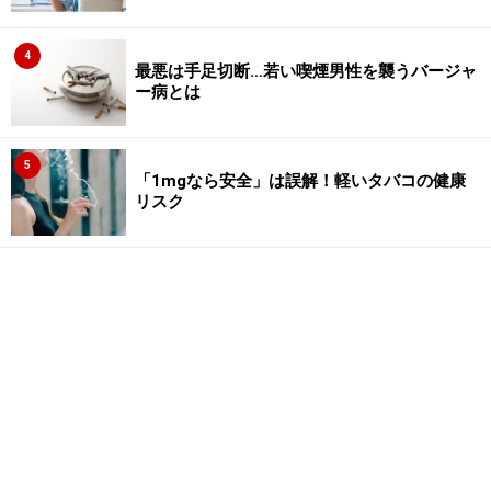
4
最悪は手足切断…若い喫煙男性を襲うバージャ
ー病とは
5
「1mgなら安全」は誤解！軽いタバコの健康
リスク