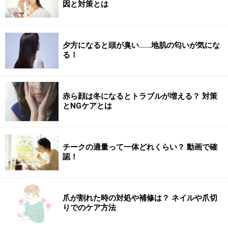
因と対策とは
夕方になると頭が臭い……地肌の匂いが気にな
る！
赤ら顔は冬になるとトラブルが増える？ 対策
とNGケアとは
チークの適量って一体どれくらい？ 動画で確
認！
爪が割れた時の対処や補修は？ ネイルや爪切
りでのケア方法