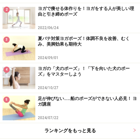
ヨガで痩せる体作りを！ヨガをする人が美しい理
2
由と引き締めポーズ
2022/06/24
夏バテ対策ヨガポーズ！体調不良を改善、むく
3
み、美脚効果も期待大
2024/09/01
ヨガの「犬のポーズ」！「下を向いた犬のポー
4
ズ」をマスターしよう
2024/10/27
足が伸びない……船のポーズができない人必見！ ヨ
5
ガ講座
2024/07/22
ランキングをもっと見る