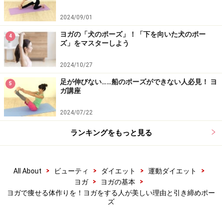
ずとバランスが取れる位置が分かり、ポーズが綺麗に取
れるようになった時には、筋力もアップしているはずで
2024/09/01
す。
ヨガの「犬のポーズ」！「下を向いた犬のポー
4
ズ」をマスターしよう
■効果
2024/10/27
お尻をほぐし、股関節周辺の可動域を広げます。背中、
足が伸びない……船のポーズができない人必見！ ヨ
ヒップ、ハムストリングスの引締め効果大です。内臓を
5
ガ講座
適度にマッサージし、悪い姿勢や不眠症、イライラや全
身の疲れを解消する効果も期待出来ます。
2024/07/22
ランキングをもっと見る
■注意する点
骨盤は床と平行にするイメージで、体が斜めに開かない
>
>
>
>
All About
ビューティ
ダイエット
運動ダイエット
ように注意
>
>
ヨガ
ヨガの基本
肩に力が入らないよう、リラックスさせる
ヨガで痩せる体作りを！ヨガをする人が美しい理由と引き締めポー
ズ