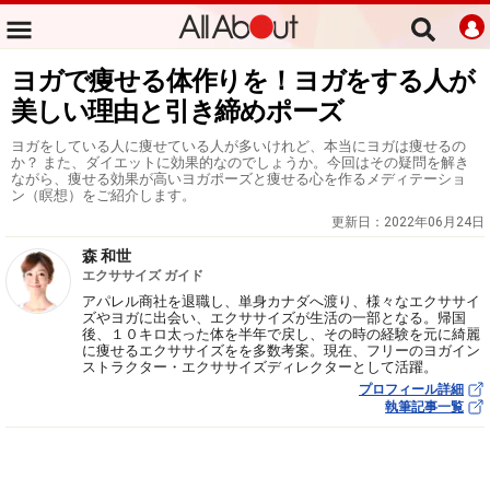
ヨガで痩せる体作りを！ヨガをする人が
美しい理由と引き締めポーズ
ヨガをしている人に痩せている人が多いけれど、本当にヨガは痩せるの
か？ また、ダイエットに効果的なのでしょうか。今回はその疑問を解き
ながら、痩せる効果が高いヨガポーズと痩せる心を作るメディテーショ
ン（瞑想）をご紹介します。
更新日：
2022年06月24日
森 和世
エクササイズ ガイド
アパレル商社を退職し、単身カナダへ渡り、様々なエクササイ
ズやヨガに出会い、エクササイズが生活の一部となる。帰国
後、１０キロ太った体を半年で戻し、その時の経験を元に綺麗
に痩せるエクササイズをを多数考案。現在、フリーのヨガイン
ストラクター・エクササイズディレクターとして活躍。
プロフィール詳細
執筆記事一覧