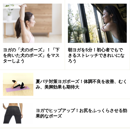
れ、皮膚表面に栄養がくまなく行きわたり、美容のあら
ゆる点においてプラス効果が期待されるのです。
いかがですか？ ヨガを習慣にしている人たちが美しいの
も、納得できますよね。今回は体の裏側を引き締めるポ
ーズと心を落ち着けるメディテーション（瞑想）をご紹
ヨガの「犬のポーズ」！「下
朝ヨガを5分！初心者でもで
介しますので、ヨガで体と心の贅肉をそぎ落としてみま
を向いた犬のポーズ」をマス
きるストレッチできれいにな
ターしよう
ろう
せんか？
＜目次＞
夏バテ対策ヨガポーズ！体調不良を改善、むく
み、美脚効果も期待大
ヨガで痩せるポーズ1：太もも、ふくらはぎを引き締め
るポーズ
ヨガで痩せるポーズ2：美しいヒップラインになるポー
ヨガでヒップアップ！お尻をふっくらさせる効
果的なポーズ
ズ
ヨガでは、心が落ち着くメディテーション（瞑想）がお