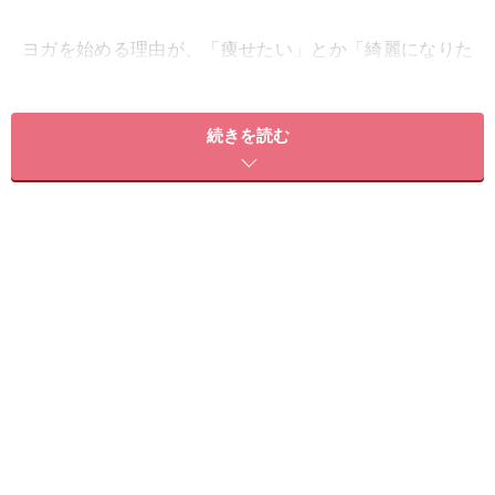
ヨガを始める理由が、「痩せたい」とか「綺麗になりた
い」とか、外見重視だとしても悪いことではありませ
ん。女性にとって綺麗でいることはとても重要。どんど
続きを読む
ん外見を磨いていきましょう！
さて、そこでヨガは痩せるのか否か？ 答えはシンプル、
「痩せます」。もっといえば、体の内側から輝くような
美しさを手に入れることも期待できます。
ヨガは、呼吸を深めながら動くので、
有酸素運動効果と
して体脂肪が消費されやすくなります。
続けることで全
身の無駄肉がスッキリ。これに加え、各部位に効くポー
ズを取って、筋肉を刺激させていく無酸素運動効果も期
待できます。