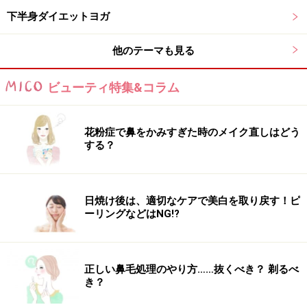
ふくらはぎ・ヒップ太ももの引き締め効果は絶大です。
下半身ダイエットヨガ
足腰の疲れや解消や集中力もアップします。
他のテーマも見る
■注意する点
ビューティ特集&コラム
膝が痛むほどに伸ばさないこと
背中が丸くならないようにしっかりと伸ばしておく
花粉症で鼻をかみすぎた時のメイク直しはどう
肩に力が入らないよう、リラックスさせる
する？
■やり方
日焼け後は、適切なケアで美白を取り戻す！ピ
ーリングなどはNG!?
動作1
正しい鼻毛処理のやり方……抜くべき？ 剃るべ
き？
1.手首の真上に肩、腰の真下に膝がくるように床に四つ