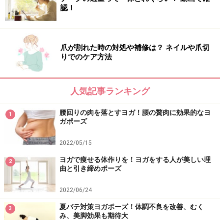
認！
3.息を吐きながら、右膝を曲げおでこと近づけるように
お腹をぎゅーっと丸め背中側を伸ばしましょう（妊婦さ
んは無理のない範囲で）。そのまま、ゆっくりと5回ほ
爪が割れた時の対処や補修は？ ネイルや爪切
ど繰り返し、反対側も同様に。
りでのケア方法
ヨガで痩せるポーズ2：美しいヒップライン
人気記事ランキング
になるポーズ
腰回りの肉を落とすヨガ！腰の贅肉に効果的なヨ
1
ガポーズ
このポーズは、一見簡単そうに見えますが、実は片膝で
バランスを取りながら、さらに胸も開くというかなり複
2022/05/15
雑なポーズです。意識するのは、どこに体重をかけるの
ヨガで痩せる体作りを！ヨガをする人が美しい理
2
か？骨盤の向く方向は？目線をどこに向ければポーズが
由と引き締めポーズ
安定するのか？など、それぞれのポイントを調和させる
2022/06/24
必要があります。最初はバランスが取れなくても気にし
ないで、じっくり自分の体に向き合ってみて下さい。自
夏バテ対策ヨガポーズ！体調不良を改善、むく
3
み、美脚効果も期待大