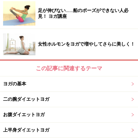
すすめ！
足が伸びない……船のポーズができない人必
見！ ヨガ講座
基本的なメディテーションの方法
女性ホルモンをヨガで増やしてさらに美しく！
ヨガで痩せるポーズ1：太もも、ふくらはぎ
を引き締めるポーズ
この記事に関連するテーマ
このポーズは、気になるお尻、太もも、ふくらはぎを引
き締めるのに絶大な効果があります。このポーズは、四
ヨガの基本
つん這いの姿勢で楽にでき、お腹に負担がかかりませ
ん。効果としては、腰をしなやかにし、脚の筋力もつけ
二の腕ダイエットヨガ
ます。また、肩コリ、背中のコリ、下半身のだるさを解
消し、腹部をリラックスさせ、内臓を活性化させます。
お腹ダイエットヨガ
上半身ダイエットヨガ
■効果