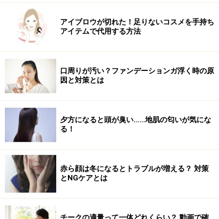
ん這いになります。膝が痛い人は、ブランケットやタオ
ルなどひきましょう。
アイブロウが切れた！足りないコスメを手持ち
アイテムで代用する方法
動作2
口周りが汚い？ファンデーションガ浮く時の原
因と対策とは
2.息を吸いながら、右足を天井方向に伸ばし、目線も天
井に向けお腹側を伸ばします。この時、腰が反りすぎな
夕方になると頭が臭い……地肌の匂いが気にな
いように、右足を天井に押し上げるイメージで動作しま
る！
しょう。
赤ら顔は冬になるとトラブルが増える？ 対策
とNGケアとは
動作3
チークの適量って一体どれくらい？ 動画で確