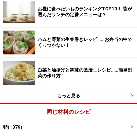
■
エビと卵の炒めものの作り方
お昼に食べたいものランキングTOP10！ 皆が
にらを切る。
選んだランチの定番メニューは？
1
にらを5mm幅で切り、エビは背わたを取り塩水で洗う
ハムと野菜の生春巻きレシピ……お弁当の中で
冷凍むきエビの場合は、お酒をふってレンジで解凍。又
くっつかない！
はお酒を少々入れた熱湯でゆでる
白菜と油揚げと舞茸の煮浸しレシピ……簡単副
菜の作り方！
もっと見る
同じ材料のレシピ
卵(1379)