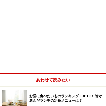
↓にらを切り、卵を割りほぐす（えびたま） 5分
↓卵焼きをつくる（えびたま） 10分
↓唐揚げを揚げる（唐揚げ）
↓にんじんの和え物をつくる（ゴママヨ）
完成
※えびたま：エビと卵の炒めもの ※唐揚げ：基本の鶏の唐
揚げ ※ゴママヨ：にんじんのゴママヨネーズ和え
エビと卵の炒めもの弁当(1人分)
■
エビと卵の炒めものの材料
あわせて読みたい
卵
1個
むきエビ
30ｇ
お昼に食べたいものランキングTOP10！ 皆が
選んだランチの定番メニューは？
酒
小さじ1