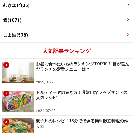
むきエビ(35)
酒(1071)
ごま油(578)
人気記事ランキング
卵を割りほぐす。
2
お昼に食べたいものランキングTOP10！ 皆が選ん
1
卵を割りほぐし、切ったにら、調味液を加え混ぜる
だランチの定番メニューは？
2025/07/25
トルティーヤの巻き方！具沢山なラップサンドの
2
人気レシピ
2024/07/02
親子丼のレシピ！15分でできる簡単献立料理の作
3
り方