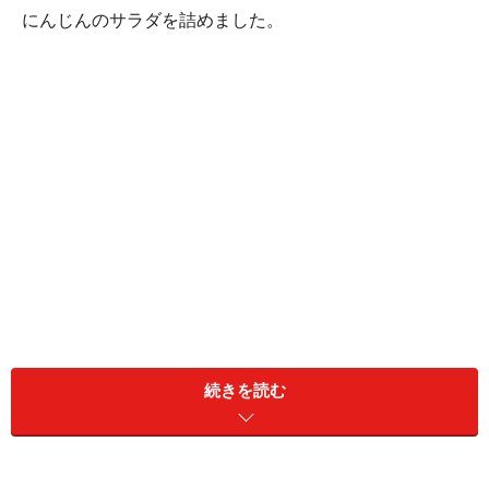
にんじんのサラダを詰めました。
続きを読む
■手順と所要時間：全体で20分
調理スタート
↓鶏肉に下味をつける（唐揚げ）