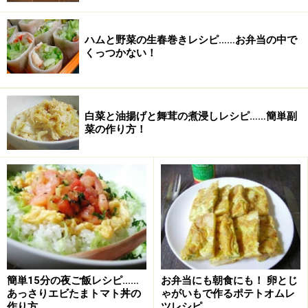
ごま油
少々 （仕上げ用）
ハムと野菜の生春巻きレシピ……お弁当の中で
くっつかない！
白菜と油揚げと舞茸の煮浸しレシピ……簡単副
菜の作り方！
■
エビと卵の炒めもの：調味液
豆板醤
小さじ1/4（増減はお好み
簡単15分の夜ご飯レシピ……
お弁当にも朝食にも！ 卵とじ
あっさりエビたまトマト丼の
ゃがいもで作るポテトオムレ
で）
作り方
ツレシピ