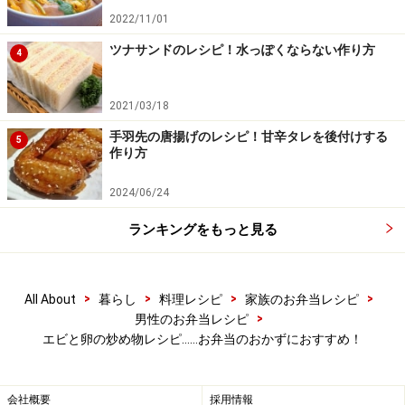
2022/11/01
ツナサンドのレシピ！水っぽくならない作り方
4
2021/03/18
手羽先の唐揚げのレシピ！甘辛タレを後付けする
5
作り方
2024/06/24
ランキングをもっと見る
エビを炒める。
3
フライパンに油を熱し、１のエビを炒める
>
>
>
>
All About
暮らし
料理レシピ
家族のお弁当レシピ
>
男性のお弁当レシピ
エビと卵の炒め物レシピ……お弁当のおかずにおすすめ！
会社概要
採用情報