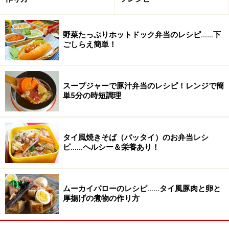
醤油
小さじ1/2
野菜たっぷりホットドック弁当のレシピ……下
■
からあげの材料
ごしらえ簡単！
鶏もも肉
2枚
醤油
大さじ１
スープジャーで豚汁弁当のレシピ！レンジで簡
単5分の時短調理
酒
大さじ1
はちみつ
大さじ1
タイ風焼きそば（パッタイ）のお弁当レシ
ピ……ヘルシー＆栄養あり！
塩
小さじ1/8
ニンニク
ひとかけ分 すりおろしたも
のを使用
ムーカイパローのレシピ……タイ風豚肉と卵と
厚揚げの煮物の作り方
生姜
ひとかけ分 すりおろし汁を
使用