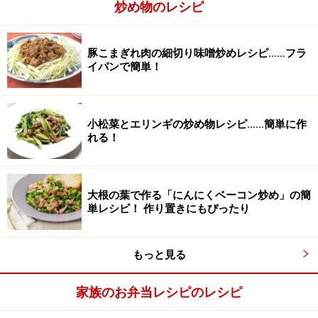
炒め物のレシピ
片栗粉
30g
豚こまぎれ肉の細切り味噌炒めレシピ……フラ
サラダ油
適宜
イパンで簡単！
■
にんじんのゴママヨネーズ和えの材料
にんじん
30g
小松菜とエリンギの炒め物レシピ……簡単に作
れる！
すり白ごま
大さじ1
マヨネーズ
大さじ1
大根の葉で作る「にんにくベーコン炒め」の簡
単レシピ！ 作り置きにもぴったり
味噌
小さじ1
醤油
小さじ1/4
もっと見る
家族のお弁当レシピのレシピ
エビと卵の炒めもの弁当の作り方・手順