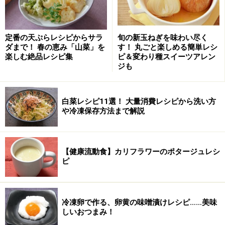
たっぷりの水に30分つける。
1
レバーは丸のまま、たっぷりの水に30分つける。鍋に湯
定番の天ぷらレシピからサラ
旬の新玉ねぎを味わい尽く
を沸かし、長ねぎ、生姜を入れて沸騰したらレバーを入
ダまで！ 春の恵み「山菜」を
す！ 丸ごと楽しめる簡単レシ
楽しむ絶品レシピ集
ピ＆変わり種スイーツアレン
れ、10分間ゆでて冷水にとり、アクを洗い流す。
ジも
白菜レシピ11選！ 大量消費レシピから洗い方
レバーが大きい場合は、縦に2つに切ってゆでる。生姜
や冷凍保存方法まで解説
は煮込む時にも使うので捨てないで！
【健康流動食】カリフラワーのポタージュレシ
ピ
冷凍卵で作る、卵黄の味噌漬けレシピ……美味
しいおつまみ！