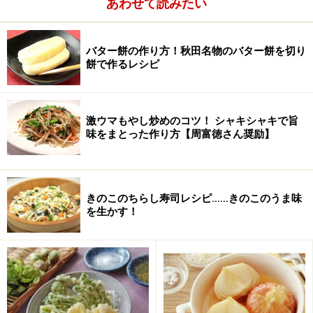
あわせて読みたい
生姜
1かけ
酒
大さじ2
バター餅の作り方！秋田名物のバター餅を切り
餅で作るレシピ
醤油
50cc
砂糖
大さじ2
激ウマもやし炒めのコツ！ シャキシャキで旨
味をまとった作り方【周富徳さん奨励】
水
大さじ2
こしょう
少々
きのこのちらし寿司レシピ……きのこのうま味
オールスパイス
少々
を生かす！
ガーリックパウダー
少々
豚レバーのチャーシューの作り方・手順
■
豚レバーのチャーシューの作り方