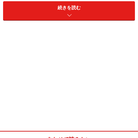
続きを読む
ということで、本日紹介するのは、カラダの為に無理し
て食べるのではなく、おいしく食べることが出来るレバ
ー料理です。香辛料を組み合わせて煮込み、臭みを緩和
させ、しっかりした歯ざわりに仕上げました。 4～5日は
冷蔵庫で（もっともたせたいなら冷凍）保存できますの
で、毎日少しずつ食べるといいです。貧血気味の若い女
性に、特にお勧めします。
豚レバーのチャーシュー(4人分)
■
豚レバーのチャーシューの材料
豚レバー
ひとかたまり（320g）
ねぎ
15cm （青い部分）