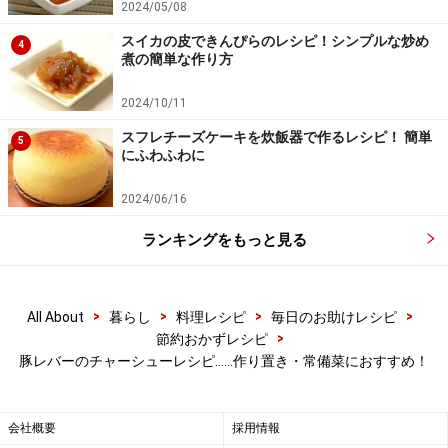
2024/05/08
指で押してみて、弾力が出て、中まで硬くなったら出来
スイカの皮できんぴらのレシピ！シンプルな炒め
4
煮の簡単な作り方
上がり。
2024/10/11
スフレチーズケーキを炊飯器で作るレシピ！ 簡単
5
にふわふわに
2024/06/16
ランキングをもっと見る
>
>
>
>
All About
暮らし
料理レシピ
毎日のお助けレシピ
>
節約おかずレシピ
豚レバーのチャーシューレシピ……作り置き・常備菜におすすめ！
会社概要
採用情報