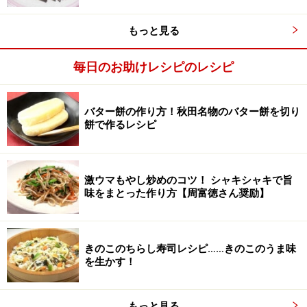
もっと見る
火にかけ、煮立ったらレバーを入れる。
2
毎日のお助けレシピのレシピ
中華鍋に、水、しょうゆ、酒、砂糖、コショウ、オール
スパイス、ガーリックパウダー、叩きつぶした生姜を入
バター餅の作り方！秋田名物のバター餅を切り
れて火にかけ、煮立ったらレバーを入れる。
餅で作るレシピ
中華鍋がない場合は、煮汁に高さが出るよう、小さめの
鍋を使う。
激ウマもやし炒めのコツ！ シャキシャキで旨
味をまとった作り方【周富徳さん奨励】
きのこのちらし寿司レシピ……きのこのうま味
を生かす！
もっと見る