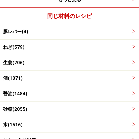
同じ材料のレシピ
豚レバー(4)
ねぎ(579)
生姜(706)
酒(1071)
コトコト煮る。
3
醤油(1484)
ボウルで蓋（又はピッタリの蓋）をして、弱火で、時々
上下を返しながら、コトコト煮る。
砂糖(2055)
火が強いと、すぐに水分が蒸発して焦げてしまうので注
水(1516)
意！