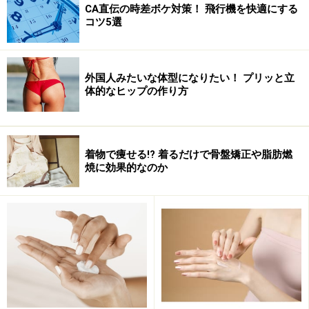
CA直伝の時差ボケ対策！ 飛行機を快適にする
コツ5選
外国人みたいな体型になりたい！ プリッと立
スタビライゼーションのポーズを3種類ご紹介！
体的なヒップの作り方
週に3～4回、3週間でスタビライゼーションの効果実
感！
着物で痩せる!? 着るだけで骨盤矯正や脂肪燃
焼に効果的なのか
スタビライゼーションにはこんなメリット
がある!!
なぜ、私がこれをオススメするのか、理由は以下の通
り。