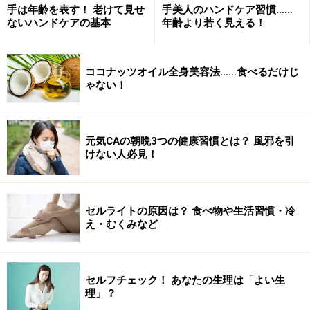
筋肉が引き締まるだけでなく、骨格のバランスが整う
手は年齢を表す！ 老けて見せ
手美人のハンドケア習慣……
ないハンドケアの基本
年齢より若く見える！
スタビライゼーションの大きな特徴はコア、すなわち体
幹、カラダの中心部・胴体が鍛えられること。
中島史恵
ココナッツオイル全身美容法……食べるだけじ
さんのヨガの記事内
でもご紹介したように、「コア」は
ゃない！
今、フィットネス業界で話題のキーワード。ここを鍛え
ることにより、単に筋肉が引き締まるだけでなく、
骨格
のバランスが整う
のです。私が思うに、男性でも女性で
元気CAの朝晩3つの健康習慣とは？ 風邪を引
もスタイルが「なんかイマイチ」「惜しいッ!!」と感じる
けない人必見！
のって、姿勢の悪い人。
スタビライゼーションでは姿勢
のカッコよさ、美しさもつくることができる
のです。
セルライトの原因は？ 食べ物や生活習慣・冷
え・むくみなど
筋肉を傷めない
前述の通り、スタビライゼーションはリハビリ体操がモ
セルフチェック！ あなたの生理は「よい生
トになったもの。いま流行りの「ピラティス」も負傷兵
理」？
のリハビリ体操から派生したものですが、ともに怪我人