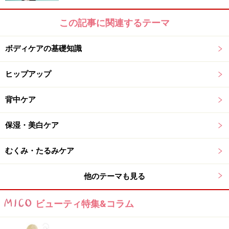
にも無理のないように考案された
「安全性」
も大きな特
この記事に関連するテーマ
徴。今まであまり運動してこなかった人も筋肉を傷める
ことなく、トレーニングしていただけます。
ボディケアの基礎知識
場所を選ばない
ヒップアップ
「筋肉を傷めない」ということにも関連していますが、
背中ケア
スタビライゼーションではダンベルやマシーンなどの負
保湿・美白ケア
荷を使用しません。
自分のカラダひとつあればできるの
です
。家庭でもできますし、出張先のホテルでもできま
むくみ・たるみケア
す。逆をいえば、「今日は雨だからジムに行けなかっ
た」「出張だったからダンベルがなくてできなかった」
他のテーマも見る
といった言い訳ができないってこと。これは夏に向け
て、気合を入れてやるしかないでしょう!!
ビューティ特集&コラム