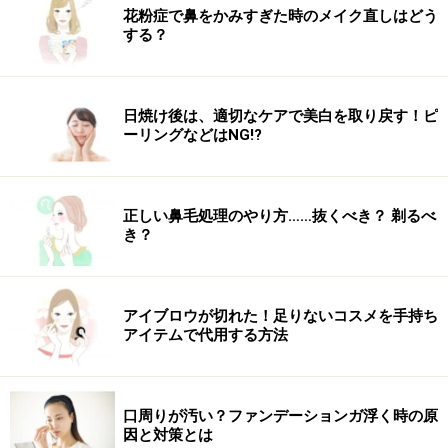
引き締め効果バツグン
花粉症で鼻をかみすぎた時のメイク直しはどう
する？
ヨガやストレッチなどのように、反動をつけずにゆっく
りと筋肉を伸ばすエクササイズを「スタティック・スト
レッチ」といいますが、かつてはスタティック・ストレ
日焼け後は、適切なケアで美白を取り戻す！ピ
ーリングなどはNG!?
ッチは柔軟性を高めたり、筋肉の疲労を取るためのもの
とされ、「筋力アップ」や「やせる」といった効果はな
いとされていました。でも、最近ではこうした静的なト
正しい鼻毛処理のやり方……抜くべき？ 剃るべ
レーニングでも正しいポーズと力の入れ方によっては、
き？
しなやかな筋肉がつき、引き締める
効果があることがわ
かってきました。
アイブロウが切れた！足りないコスメを手持ち
実際、ヨガを長年やっている方を見ると、細いけれど、
アイテムで代用する方法
かなり筋肉質ですよね。プロのアスリートも筋力アップ
に取り入れているくらいですから、男性諸氏もスタビラ
口周りが汚い？ファンデーションガ浮く時の原
イゼーションでマッチョなカラダになることももちろん
因と対策とは
可能。女性はホルモンの関係で、鍛えてもムキムキなマ