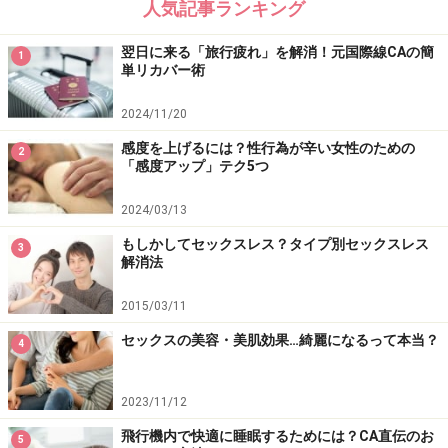
人気記事ランキング
■
男前度がアップするポーズ・ベーシック
翌日に来る「旅行疲れ」を解消！元国際線CAの簡
1
単リカバー術
2024/11/20
感度を上げるには？性行為が辛い女性のための
2
「感度アップ」テク5つ
1. まずは四つん這いの状態になります。このとき
頭から
2024/03/13
お尻までが一直線
になるように注意して。
もしかしてセックスレス？タイプ別セックスレス
2. ゆっくりと
対角線上の脚と腕を上げます
。このときも
3
解消法
手の指先から足首までが一直線になるように意識して。
3. 3秒ほどそのまま静止し、ゆっくりと最初のポーズに
2015/03/11
戻ります。これを
3セット、左右交互に
行います。
セックスの美容・美肌効果…綺麗になるって本当？
4
2023/11/12
■
男前度がアップするポーズ・アドバンス
飛行機内で快適に睡眠するためには？CA直伝のお
5