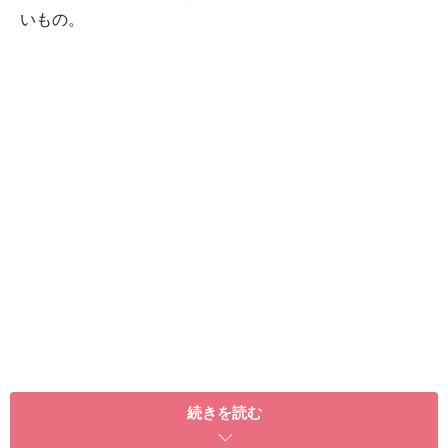
いもの。
そこで私がオススメしたいのは
「スタビライゼーショ
ン」
です。耳慣れない言葉だと思いますが、これはドイ
続きを読む
ツなど欧米の医療機関で行なわれていたリハビリ体操か