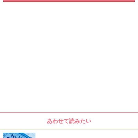
ら派生した新エクササイズ。
ダンベルやマシーンなどを
一切使わず
、静止ポーズをとるだけなのですが、これが
かなり筋肉に「効くーッ」って感じなんです。
今回は、
週3～4回、3週間で効果が実感できる
エクササ
イズをご紹介します！
＜目次＞
スタビライゼーションにはこんなメリットがある!!
あわせて読みたい