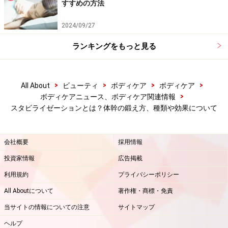
すすめの方法
2024/09/27
ランキングをもっと見る
1.うつ伏せになり、肘とつま先でカラダを支えます。こ
のとき
頭からつま先が一直線
になるように注意。
>
>
>
>
All About
ビューティ
ボディケア
ボディケア
2.ゆっくりと
対角線上の脚と腕を上げます
。このときも
>
ボディケアニュース、ボディケア関連情報
手の指先から足先までが一直線になるように意識しま
スタビライゼーションとは？体幹の鍛え方、種類や効果について
す。
3. 3秒ほどそのまま静止し、ゆっくりと最初のポーズに
会社概要
採用情報
戻ります。これを
3セット、左右交互に
。行います。
投資家情報
広告掲載
利用規約
プライバシーポリシー
男性からは「反則だ!!」などとと言われますが、女性には
All Aboutについて
著作権・商標・免責
補正下着などでバストを大きく見せたり、ウエストをキ
当サイトの情報についての注意
サイトマップ
ュッと小さく見せたり「裏ワザ」がありますよね。で
ヘルプ