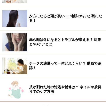
ッチョにはならないのでご安心を。
夕方になると頭が臭い……地肌の匂いが気にな
どうですか？ ちょっとやってみたくなったでしょ？
る！
では、男女別のカッコいいカラダになるためのトレーニ
ング方法を紹介していきましょう。
赤ら顔は冬になるとトラブルが増える？ 対策
とNGケアとは
スタビライゼーションのポーズを3種類ご紹
介！
チークの適量って一体どれくらい？ 動画で確
認！
女性が男性のカラダでもっとも惹きつけられる部分は厚
い胸板、そして引き締まったお腹ではないでしょうか。
スタビライゼーションはコア、つまり体幹を鍛えるのに
爪が割れた時の対処や補修は？ ネイルや爪切
非常に効くので、まさにうってつけ。基本のポーズと、
りでのケア方法
少し慣れてきた人のためバリエーションパターンを紹介
しましょう。