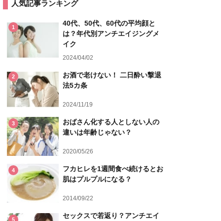
人気記事ランキング
40代、50代、60代の平均顔と
1
は？年代別アンチエイジングメ
イク
2024/04/02
お酒で老けない！ 二日酔い撃退
2
法5カ条
2024/11/19
おばさん化する人としない人の
3
違いは年齢じゃない？
2020/05/26
フカヒレを1週間食べ続けるとお
4
肌はプルプルになる？
2014/09/22
セックスで若返り？アンチエイ
5