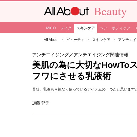
Beauty
MICO
メイク
スキンケア
ヘア
ボディケア
All About
ビューティ
スキンケア
アンチエイ
アンチエイジング
／アンチエイジング関連情報
美肌の為に大切なHowToス
フワにさせる乳液術
普段、乳液も何気なく使っているアイテムの一つだと思います
加藤 郁子