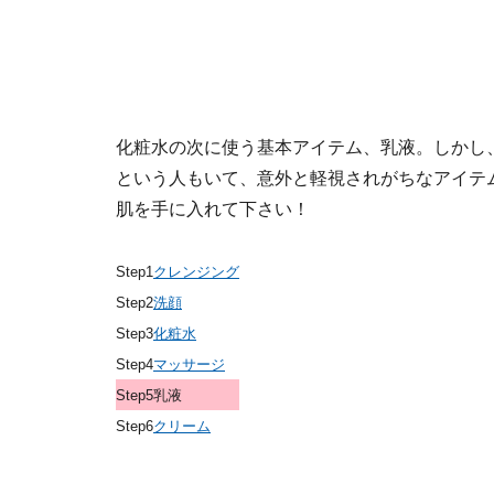
化粧水の次に使う基本アイテム、
乳液
。しかし
という人もいて、意外と軽視されがちなアイテ
肌を手に入れて下さい！
Step1
クレンジング
Step2
洗顔
Step3
化粧水
Step4
マッサージ
Step5
乳液
Step6
クリーム