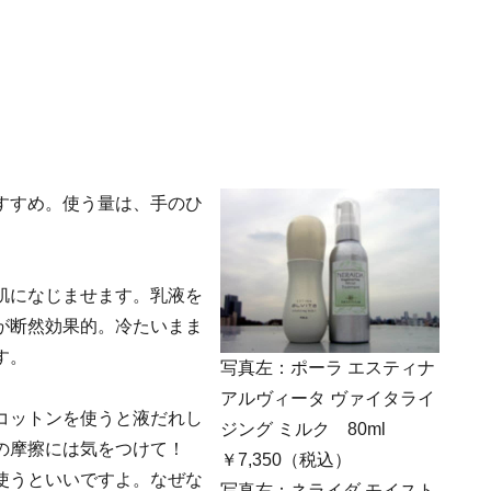
すすめ。使う量は、手のひ
肌になじませます。乳液を
が断然効果的。冷たいまま
す。
写真左：ポーラ エスティナ
アルヴィータ ヴァイタライ
コットンを使うと液だれし
ジング ミルク 80ml
ンの摩擦には気をつけて！
￥7,350（税込）
使うといいですよ。なぜな
写真右：ネライダ モイスト