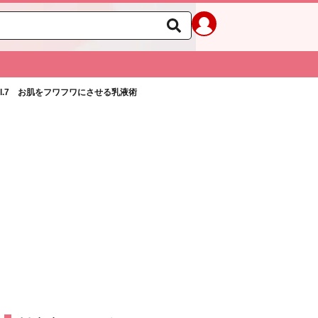
ol.7 お肌をフワフワにさせる乳液術