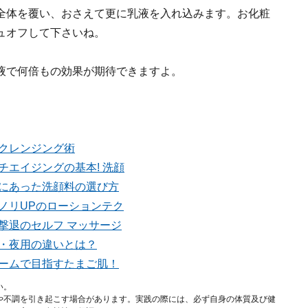
全体を覆い、おさえて更に乳液を入れ込みます。お化粧
ュオフして下さいね。
液で何倍もの効果が期待できますよ。
底クレンジング術
ンチエイジングの基本! 洗顔
自分にあった洗顔料の選び方
化粧ノリUPのローションテク
ワ撃退のセルフ マッサージ
昼用・夜用の違いとは？
クリームで目指すたまご肌！
い。
や不調を引き起こす場合があります。実践の際には、必ず自身の体質及び健