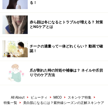
る！
赤ら顔は冬になるとトラブルが増える？ 対策
とNGケアとは
チークの適量って一体どれくらい？ 動画で確
認！
爪が割れた時の対処や補修は？ ネイルや爪切
りでのケア方法
>
>
>
>
All About
ビューティ
MICO
スキンケア特集
>
特集一覧
美白肌になるには？紫外線シーズンの正解スキンケア