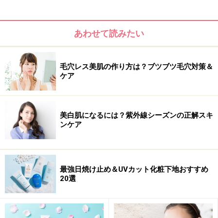
ナー講師として活動。元エステティシャンという経歴を生
かし、コスメ開発やエステアドバイスも行う。
あわせて読みたい
Photo／Kayo Takashima Hair&make／Sai (LUGAR) Model／Hana
毛穴レス美肌の作り方は？ブツブツ毛穴対策＆
Sawamura Text／Miki Umezu
ケア
※記事内容は執筆時点のものです。最新の内容をご確認くださ
美白肌になるには？紫外線シーズンの正解スキ
い。
ンケア
※個人の体質、また、誤った方法による実践に起因して肌荒れや
不調を引き起こす場合があります。実践の際には、必ず自身の体
質及び健康状態を十分に考慮し、正しい方法で行ってください。
また、全ての方への有効性を保証するものではありません。
最強日焼け止め＆UVカット化粧下地おすすめ
20選
次のページへ
1
/
20