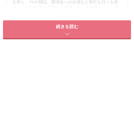
る傍ら、TVや雑誌、講演会への出演など多忙な日々を送
る。「2004年第36回準ミス日本」という経歴をもち、美
人医師の代名詞的存在。最近は、健康と美肌を育むジュー
ス開発にも力を注ぎ、著書も発表。内外美容の大切さを提
唱している。
続きを読む
『肌美人になる スキンケアの基本』
1512円／友利新監修（学研パブリッシング）
毎日行ってはいるものの、自己流では意外と間
違っていることが多い「スキンケア」。そんな
スキンケアの、今さら聞けない効果や正しく安全な方法
をわかりやすく紹介。Q&A100問&効果が実感できるチ
ェックシートつき。
ビューティコーチ・美容エディター
藤井優美
さん
美容業界歴20年。美容専門編集プロダクション「dis-
moi」主宰。美容専門誌、女性誌の美容記事の企画・制
作・執筆をはじめ、コメンテーターやアドバイザー、セミ