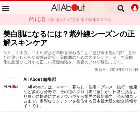
明日きれいになれる！特集&コラム
美白肌になるには？紫外線シーズンの正
解スキンケア
シミ、くすみ、ニキビ跡など年齢を重ねるごとに忍び寄る黒い“影”。意外
と勘違いしがちな紫外線対策、美白肌のためのスキンケア、そして美白
化粧品選びに対する正しい基礎知識を、美容のプロが解説します。
更新日：
2018年06月05日
All About 編集部
「All About」は、マネー・暮らし・住宅・グルメ・旅行・健康
など多彩な分野で、その道のプロ（専門家）が、日常生活をよ
り豊かに快適にするノウハウから業界の最新動向、読み物コラ
ムまで、多彩なコンテンツを発信する日本最大級の総合情報サ
イトです。