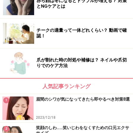
赤ら顔は冬になるとトラブルが増える？ 対策
簡単過ぎて、大丈夫？ なんて思わずに毎日続けてみてく
とNGケアとは
ださい。「しわは一夜にして消えず」。何事も継続する
ことが大事です。指の先に心をこめて、ゆっくりです
よ。
チークの適量って一体どれくらい？ 動画で確
認！
【関連記事】
顔全体のしわ……ちりめんじわや老化によるしわの種類・
爪が割れた時の対処や補修は？ ネイルや爪切
りでのケア方法
原因・対策
首のしわに効果的なツボ！ 1日1分の首しわケア・解消方
法
人気記事ランキング
笑顔のしわ……笑いじわをなくすための口元エクササイズ
眉間のシワが気になってきたら即やるべき対策8選
1
眉間のシワなど……寝起きに気になる顔の寝癖
2023/12/18
おでこのしわを自分で消す方法……諦めるのは早い！
笑顔のしわ……笑いじわをなくすための口元エクサ
2
サイズ