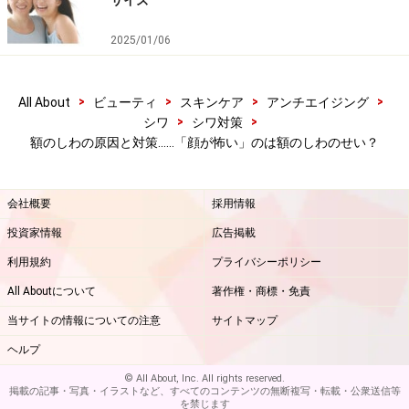
※記事内容は執筆時点のものです。最新の内容をご確認くださ
い。
2025/01/06
※個人の体質、また、誤った方法による実践に起因して肌荒れや
不調を引き起こす場合があります。実践の際には、必ず自身の体
質及び健康状態を十分に考慮し、正しい方法で行ってください。
また、全ての方への有効性を保証するものではありません。
>
>
>
>
All About
ビューティ
スキンケア
アンチエイジング
>
>
シワ
シワ対策
額のしわの原因と対策……「顔が怖い」のは額のしわのせい？
会社概要
採用情報
投資家情報
広告掲載
利用規約
プライバシーポリシー
All Aboutについて
著作権・商標・免責
当サイトの情報についての注意
サイトマップ
ヘルプ
© All About, Inc. All rights reserved.
掲載の記事・写真・イラストなど、すべてのコンテンツの無断複写・転載・公衆送信等
を禁じます