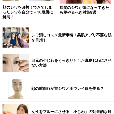
顔のシワを改善！できてしま
眉間のシワが気になってきた
ったシワを自分で－10歳肌に
ら即やるべき対策8選
解消！
シワ消しコスメ最新事情！美肌アプリ不要な肌
を目指す
【STEP1】
マッサージクリームを手にとり、左側のリン
パ節＝左側の鎖骨のくぼみに手（指4本程度）をあて、
目元の小じわをくっきりとした真皮じわにさせ
外側から中心にむかってやさしくさすります。くぼみの
ない方法
中にゴリゴリとしたかたまりのようなものを感じたら、
リンパが滞っている証拠です。無理をせず、ゆっくりや
さしくさすります。
顔の前倒れが首シワとホウレイ線を作る？
女性をブルーにさせる「小じわ」の効果的な対