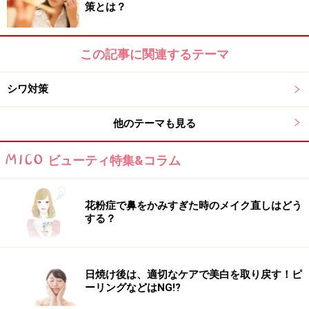
策とは？
【STEP2】
額の中央に人差し指、中指、薬指を置き、指
この記事に関連するテーマ
に軽く力を入れながら左右のこめかみまで動かします。
シワ対策
他のテーマも見る
ビューティ特集&コラム
【STEP3】
【STEP2】と同じ力のまま、耳の前→首筋→
鎖骨と指を滑らせていきます。
花粉症で鼻をかみすぎた時のメイク直しはどう
以上を1ステップとして3回行います。そして最後に、
する？
日焼け後は、適切なケアで美白を取り戻す！ピ
ーリングなどはNG!?