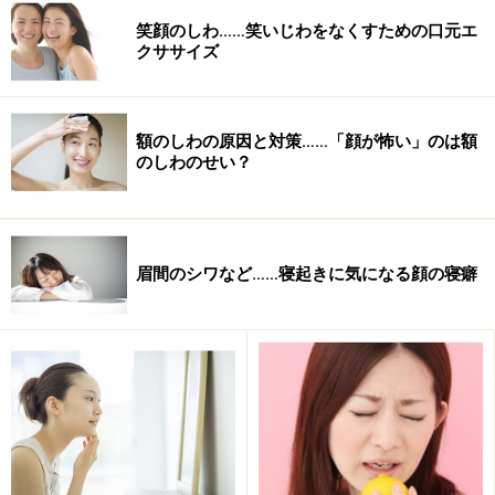
笑顔のしわ……笑いじわをなくすための口元エ
クササイズ
額のしわの原因と対策……「顔が怖い」のは額
のしわのせい？
眉間のシワなど……寝起きに気になる顔の寝癖
額のしわを目立たなくするマッサージ
出来てしまった額のしわを一日でも早く目立たなくする
マッサージをご紹介。面倒なマッサージだと長続きしな
いので、メイクの前や、クレンジングのついで、バスタ
イムなどに手軽に出来るマッサージです。