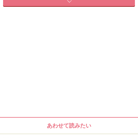
額のしわの主な原因は「癖」です。目を大きく見開く癖
や眉を上げる癖のほかに、マスカラを塗るとき、眉毛を
書くときといったメイク時の何気ない仕草で出来る額の
動きによるものです。メイク時に額にしわ⁉ と驚く方も
多いと思いますが、メイクに夢中で気付かない人が多い
のが事実。メイク中、チラッと鏡を見てみてください。
また、頭皮と顔の肌はつながっているので、額に深いシ
ワや顔にたるみが出来るのは頭皮もたるんでいるという
ことになります。シャンプーをする時は指の腹で頭皮を
マッサージしたりするなど、頭皮のマッサージのお手入
れも取り入れてみて下さい。
あわせて読みたい