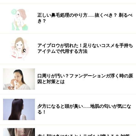
正しい鼻毛処理のやり方……抜くべき？ 剃るべ
き？
【STEP4】
最後にもう一度、左側のリンパ節＝左側の鎖
骨のくぼみに手（指4本程度）をあて、外側から中心に
むかってやさしくさすります。くぼみの中にゴリゴリと
アイブロウが切れた！足りないコスメを手持ち
したかたまりのようなものを感じたら、リンパが滞って
アイテムで代用する方法
いる証拠です。無理をせず、ゆっくりやさしくさすりま
す。
口周りが汚い？ファンデーションガ浮く時の原
マッサージを行うときは、乳液やクリームを塗って行う
因と対策とは
と指のすべりがよくなり、肌に負担をかけません。私は
化粧を落とすときにクリームを使っているので、そのと
夕方になると頭が臭い……地肌の匂いが気にな
きにやっています。化粧を落としながらマッサージすれ
る！
ば時間も短縮になるし、一石二鳥です。