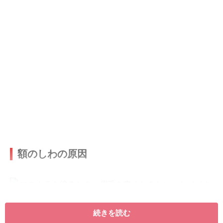
額のしわの原因
マスカラを塗るとき、眉毛を書くときといったメイク時の何
続きを読む
気ない仕草がしわの原因に！