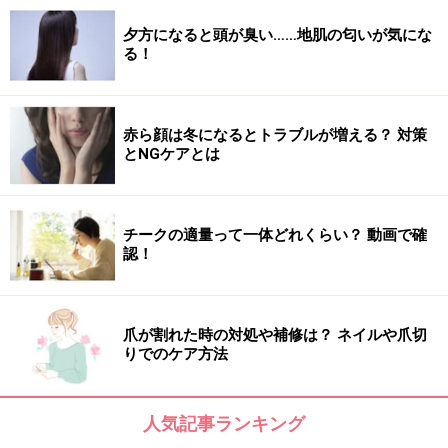
夕方になると頭が臭い……地肌の匂いが気にな
る！
赤ら顔は冬になるとトラブルが増える？ 対策
とNGケアとは
チークの適量って一体どれくらい？ 動画で確
認！
爪が割れた時の対処や補修は？ ネイルや爪切
りでのケア方法
人気記事ランキング