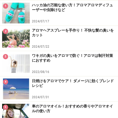
ハッカ油の万能な使い方！アロマアロマディフュ
1
ーザーや虫除けなど
2024/07/17
アロマヘアスプレーを手作り！ 不快な髪の臭いを
2
カット
2024/07/22
ワキガの臭いをアロマで防ぐ！アロマは制汗対策
3
におすすめ
2022/08/16
日焼けをアロマでケア！ ダメージに効くブレンド
4
レシピ
2024/07/31
車のアロマオイル！おすすめの香りやアロマオイ
5
ルの使い方