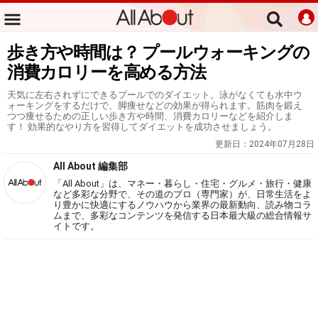
歩き方や時間は？ プールウォーキングの
消費カロリーを高める方法
天気に左右されずにできるプールでのダイエット。泳がなくても水中ウ
ォーキングをするだけで、脚痩せなどの効果が得られます。筋肉を鍛え
つつ痩せるための正しい歩き方や時間、消費カロリーなどを紹介しま
す！ 効果的なやり方を習得してダイエットを成功させましょう。
更新日：
2024年07月28日
All About 編集部
「All About」は、マネー・暮らし・住宅・グルメ・旅行・健康
など多彩な分野で、その道のプロ（専門家）が、日常生活をよ
り豊かに快適にするノウハウから業界の最新動向、読み物コラ
ムまで、多彩なコンテンツを発信する日本最大級の総合情報サ
イトです。