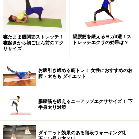
大腰筋を鍛える方法です。水深に合わせて、体があまり
上下に動かないように歩きます。両腕を大きく振って、
歩幅を広くするのがコツです。慣れてきたら、少しずつ
速度を上げていきましょう。
腸腰筋を鍛えるヨガ3選！ス
寝たまま股関節ストレッチ！
トレッチエクサの効果は？
寝起きから朝ごはん前のエク
ササイズ
お腹引き締める筋トレ！ 女性におすすめのお
腹・太もも ダイエット
蹴りだし歩行（水中） - YouTube
キックウォーク
腸腰筋を鍛えるニーアップエクササイズ！ 下
半身太り対策
足の筋力強化とヒップアップに効果がある歩き方です。
ボールを蹴るイメージで、真っ直ぐ足を蹴り出して歩き
ます。着地の時は、肩が水に浸かるくらいまで、しっか
ダイエット効果のある階段ウォーキング術……
正しい昇り方とは