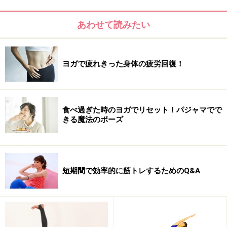
膝を上げての歩行（水中） - YouTube
あわせて読みたい
ニーアップウォーク
ウエストのシェイプアップが期待できる歩き方です。足
ヨガで疲れきった身体の疲労回復！
を横から90度に曲げ、前に弧を描くように踏み出しま
す。腰をひねることに意識しましょう。腰を痛めている
場合は、無理をしないでください。
食べ過ぎた時のヨガでリセット！パジャマでで
きる魔法のポーズ
短期間で効率的に筋トレするためのQ&A
歩幅の広い歩行（水中） - YouTube
レンジウォーキング