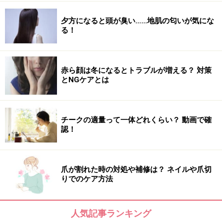
30代、体重55kgの女性が1時間、水中ウォーキ
夕方になると頭が臭い……地肌の匂いが気にな
ングをしたとすると
る！
55（体重）ｘ0.096ｘ60（分）ｘ0.87（補正係
数）＝276kcal
となります。
赤ら顔は冬になるとトラブルが増える？ 対策
とNGケアとは
出典： 水中ウォーキングによる消費カロリー
は！？
チークの適量って一体どれくらい？ 動画で確
認！
【関連記事】
プールでダイエット！水中ウォーキングで痩せる歩き
爪が割れた時の対処や補修は？ ネイルや爪切
方・泳ぎ方とは？
りでのケア方法
水中運動で効率的に脂肪燃焼&リフレッシュ！
人気記事ランキング
水泳ダイエットの効果と長期間続ける方法！効果的な泳