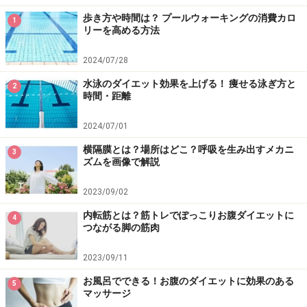
ぎ方とは
歩き方や時間は？ プールウォーキングの消費カロ
1
リーを高める方法
ジムの有酸素運動マシンでカロリー消費の大きいもの
は？ ベスト5
2024/07/28
有酸素運動は20分以下でも効果あり！スキマ時間で効果
水泳のダイエット効果を上げる！ 痩せる泳ぎ方と
2
時間・距離
的な脂肪燃焼
2024/07/01
※記事内容は執筆時点のものです。最新の内容をご確認くださ
横隔膜とは？場所はどこ？呼吸を生み出すメカニ
3
い。
ズムを画像で解説
※ダイエットは個人の体質、また、誤った方法による実践に起因
して体調不良を引き起こす場合があります。実践の際には、必ず
2023/09/02
自身の体質及び健康状態を十分に考慮したうえで、正しい方法で
おこなってください。また、全ての方への有効性を保証するもの
内転筋とは？筋トレでぽっこりお腹ダイエットに
ではありません。
4
つながる脚の筋肉
2023/09/11
【編集部おすすめの購入サイト】
お風呂でできる！お腹のダイエットに効果のある
5
マッサージ
Amazonで人気のダイエット用品をチェック！