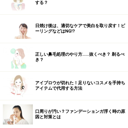
する？
水中ウォーキングによる消費カロリーの算
出の仕方
日焼け後は、適切なケアで美白を取り戻す！ピ
ーリングなどはNG!?
水中ウォーキングで、体重1kgが1分間に消費するカロリ
ーは0.096（kcal）です。
この値に性別・年齢による補正係数を掛ければ、消費カ
正しい鼻毛処理のやり方……抜くべき？ 剃るべ
ロリーを算出できます。
き？
補正係数は、以下の通りです。
20～29歳：男性 1.00／女性 0.95
アイブロウが切れた！足りないコスメを手持ち
アイテムで代用する方法
30～39歳：男性 0.96／女性 0.87
40～49歳：男性 0.94／女性 0.85
リンク： 水中ウォーキングによる消費カロリーは！？
口周りが汚い？ファンデーションガ浮く時の原
因と対策とは
例えば、