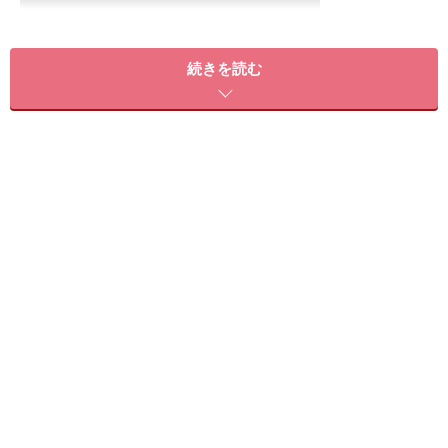
横歩きでの歩行（水中） - YouTube
続きを読む
サイドウォーク
下半身やお尻の筋肉、二の腕の筋力を強化できる歩き方
です。上半身を水中に沈め、手と足を大きく広げて、カ
ニのように横に歩いていきます。進行方向の手と足は、
水を押しながら進行します。左右交互にバランスよく行
いましょう。