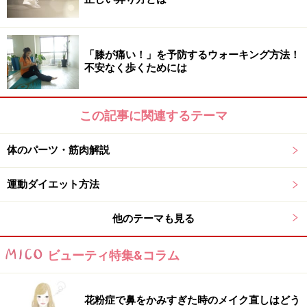
り踏み込みましょう。ゆっくり行ってください。
20分以上の運動で脂肪を燃焼！
「膝が痛い！」を予防するウォーキング方法！
不安なく歩くためには
水中ウォーキングの継続時間も、他の有酸素運
動と同様、脂肪燃焼の効率性の観点から、20分
この記事に関連するテーマ
を越えた連続する、休憩しない水中ウォーキン
体のパーツ・筋肉解説
グの時間を確保すべきだと思われます。プール
は1時間に10分の休憩など、プールごとに決めら
運動ダイエット方法
れた休憩時間がありますので、休憩時間がいつ
なのかを事前に十分確認したうえで、できれば1
他のテーマも見る
時間、少なくとも20分以上水中ウォーキングが
継続する時間になるように調整すべきだと思わ
ビューティ特集&コラム
れます。
出典： 水中ウォーキングの効率のよい時間帯
花粉症で鼻をかみすぎた時のメイク直しはどう