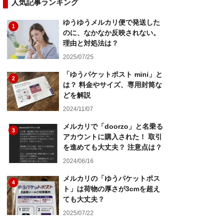
人気記事ランキング
ゆうゆうメルカリ便で発送した
1
のに、なかなか反映されない。
理由と対処法は？
2025/07/25
「ゆうパケットポスト mini」と
2
は？ 料金やサイズ、専用封筒な
どを解説
2024/11/07
メルカリで「doorzo」と名乗る
3
アカウントに購入された！ 取引
を進めても大丈夫？ 注意点は？
2024/06/16
メルカリの「ゆうパケットポス
4
ト」は荷物の厚さが3cmを超え
ても大丈夫？
2025/07/22