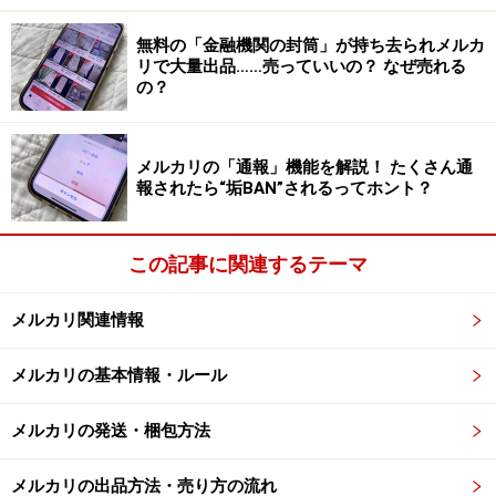
無料の「金融機関の封筒」が持ち去られメルカ
リで大量出品……売っていいの？ なぜ売れる
中身が透けて見えてしまう
の？
出品者が梱包するときに気づかないはずはないのです
が、おそらく梱包し直すのが面倒なのでしょう。とりあ
メルカリの「通報」機能を解説！ たくさん通
えず梱包したいという気持ちがあるので、中身が見えて
報されたら“垢BAN”されるってホント？
もあまり気にしないのかもしれません。
この記事に関連するテーマ
もし中身が透けてしまうようであれば、ビニール袋では
なく紙袋にすれば見えることはなくなります。
メルカリ関連情報
■商品にダメージがついてしまうような梱包
メルカリの基本情報・ルール
梱包するのは、商品を衝撃から守る目的もあるので、配
送中にダメージがつかないような工夫も必要です。例え
メルカリの発送・梱包方法
ば食器などを送る場合、外側からのダメージはすごく気
メルカリの出品方法・売り方の流れ
をつけなければなりません。でも、もし食器が複数ある