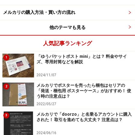
場合は、食器同士がぶつからないような工夫も必要。一
メルカリの購入方法・買い方の流れ
番いいのは、食器をそれぞれ1つずつエアクッションな
ので梱包していくことです。そうすれば配送中にお互い
他のテーマも見る
がぶつかって破損してしまう危険もなくなるでしょう。
人気記事ランキング
他にもバッグの金具や洋服のボタンなど、金属が付いて
「ゆうパケットポスト mini」とは？ 料金やサイ
いる物は少し気をつけましょう。金属部分をカバーする
1
ズ、専用封筒などを解説
だけで、金属が傷つきませんし、他のものを傷つけるこ
ともなくなります。
2024/11/07
メルカリでポスターを売ったら梱包はセリアの
2
「発送・梱包用 ポスターケース」がおすすめ！ 使
■過剰すぎる梱包
う時の注意点は？
梱包がしっかりしてないと、荷物が破損してしまう可能
2022/05/27
性があるので問題なのですが、逆に過剰に梱包するのも
メルカリで「doorzo」と名乗るアカウントに購入
3
購入する側にとっては少し迷惑に感じてしまうこともあ
された！ 取引を進めても大丈夫？ 注意点は？
ります。特に着払いで送る時には注意が必要です。
2024/06/16