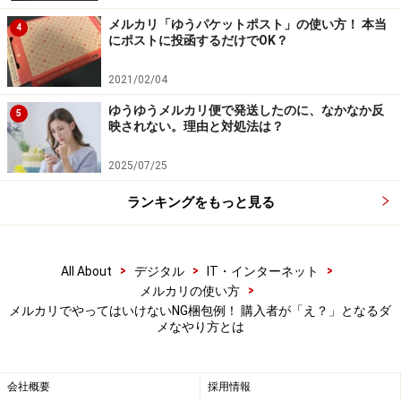
荷物の大きさによって料金が変わるので、過剰に梱包す
メルカリ「ゆうパケットポスト」の使い方！ 本当
4
にポストに投函するだけでOK？
ることによってサイズが大きくなると料金が増えてしま
うのです。できるだけ商品に合わせた梱包材を使うな
2021/02/04
ど、料金を支払う側のことを考えることも必要です。
ゆうゆうメルカリ便で発送したのに、なかなか反
5
映されない。理由と対処法は？
2025/07/25
梱包材の中も確認して！
ランキングをもっと見る
梱包材として紙袋やビニール袋を使うときには、中に何
も入ってないことを確認しましょう。買ったときのレシ
ートや、メッセージカードなどが入っていませんか？
>
>
>
All About
デジタル
IT・インターネット
>
メルカリの使い方
他に気をつけたいのが、ほこりや髪の毛です。以前筆者
メルカリでやってはいけないNG梱包例！ 購入者が「え？」となるダ
メなやり方とは
がメルカリで商品を購入した時、紙袋の中に髪の毛が入
っていたことがありました。梱包の時に入ってしまった
のか、もともと入っていたことに気づかなかったのかは
会社概要
採用情報