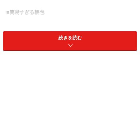
■簡易すぎる梱包
購入された商品を梱包する場合には、「無事に届ける。
つまり中身を守る」ことが大前提です。配送を担当して
続きを読む
いる郵便局やヤマト運輸などの業者さんは、荷物を大事
に扱ってくれていますが、それでも配送の途中で中身に
ダメージが加わってしまうことも。特に梱包が雑で、あ
まりにも簡易だと中身を守ることができません。