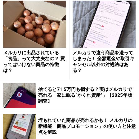
身が濡れてしまう可能性があります。配送の途中で破れ
てしまうことがあるかもしれません。そんな状態の荷物
を受け取ったら、購入者はきっと怒ってしまうでしょ
う。
メルカリに出品されている
メルカリで違う商品を送って
ビニール袋に入れると雨が降っても安心
「食品」って大丈夫なの？ 買
しまった！ 全額返金や取引キ
ってはいけない商品の特徴
ャンセル以外の対処法はあ
紙袋を使用する際は、濡れないようにビニールの袋に入
は？
る？
れて、さらに外側を紙袋やビニール袋で覆うようにする
といいでしょう。
捨てると71.5万円も損する!? 実はメルカリで
売れる「家に眠る“かくれ資産”」【2025年版
■中身が分かる梱包
調査】
中身が見えてしまうような梱包もちょっと考えもので
す。無色透明の袋に入れるのは問題外なのですが、例え
埋もれていた商品が売れるかも！ メルカリの
新機能「商品プロモーション」の使い方と注意
ばビニールの袋で包んだ場合、ビニールの厚みや色合い
点を解説
によっては中身が透けて見えることがあります。