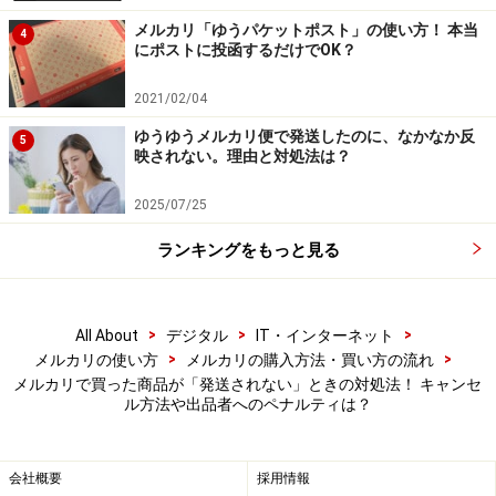
メルカリ「ゆうパケットポスト」の使い方！ 本当
もともと商品は用意されていない可能性も高く、そうな
4
にポストに投函するだけでOK？
れば発送されることもありません。もしその後、個人情
報が漏れているような感じがしたら、メルカリ事務局に
2021/02/04
通報するといいと思います。
ゆうゆうメルカリ便で発送したのに、なかなか反
5
映されない。理由と対処法は？
発送はしたけれど、発送通知を忘れている
2025/07/25
場合もある
ランキングをもっと見る
出品者は商品を発送するとき、基本的に「発送通知」を
しますが、時により忘れてしまうこともあります。そう
すると購入者には発送の連絡が届かないため不安になっ
>
>
>
All About
デジタル
IT・インターネット
てしまいます。
>
>
メルカリの使い方
メルカリの購入方法・買い方の流れ
メルカリで買った商品が「発送されない」ときの対処法！ キャンセ
ル方法や出品者へのペナルティは？
発送はされているため数日後にちゃんと商品は届きます
が、出品者が発送通知をしていないと購入者は受取評価
会社概要
採用情報
ができません。その場合は、購入者側から発送通知をす