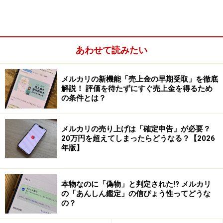
出品者のコメントを再度チェック
購入者は一刻も早く商品を手に取りたいと思っているの
あわせて読みたい
で、出品者のコメントを勘違いをしていたり、忘れてし
まうこともあります。筆者自身がそういう経験をしてい
メルカリの新機能「売上金の早期受取」を徹底
て、以前バッグを購入したとき出品者から「1週間以内
解説！ 評価を待たずにすぐ売上金を得るため
の条件とは？
に発送します」とコメントがあり、解釈の仕方を間違え
ていたことがあります。
メルカリの売り上げは「確定申告」が必要？
20万円を超えてしまったらどうなる？【2026
「1週間以内」という言葉がポイントだと思うのです
年版】
が、購入者としては3日くらいかなと思っている反面、
出品者からすれば7日後に発送すればいいという感じだ
ったようです。そのため、筆者は「発送が遅いな」と感
本物なのに「偽物」と判定された!? メルカリ
の「あんしん鑑定」の信ぴょう性ってどうな
じてしまい、コメントを確認して納得したというわけで
の？
す。もし発送が遅いと思ったら、もう一度コメントや商