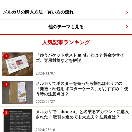
きてしまった場合、その商品を発送するわけにはいきま
せん。理由を説明して購入者の了承を得れば、きちんと
メルカリの購入方法・買い方の流れ
取引のキャンセルができるのですが、説明を怠りフェー
ドアウトしてしまうユーザーもいます。最終的には購入
他のテーマも見る
者がキャンセル手続きをするので金銭的な問題は起きま
人気記事ランキング
せんが、やはり正直に説明するのがマナーではないでし
ょうか。
「ゆうパケットポスト mini」とは？ 料金やサイ
1
ズ、専用封筒などを解説
■個人情報を得るための出品だった（わざと発送しな
2024/11/07
い）
ほとんどの取引はルールにそった正式なものという前提
メルカリでポスターを売ったら梱包はセリアの
2
「発送・梱包用 ポスターケース」がおすすめ！ 使
ですが、相手の個人情報を得るために出品をするという
う時の注意点は？
話を聞いたことがあります。匿名配送が使える、らくら
2022/05/27
くメルカリ便、ゆうゆうメルカリ以外は購入者の住所や
メルカリで「doorzo」と名乗るアカウントに購入
3
名前がわかるので、その情報を入手するのが目的なので
された！ 取引を進めても大丈夫？ 注意点は？
す。
2024/06/16