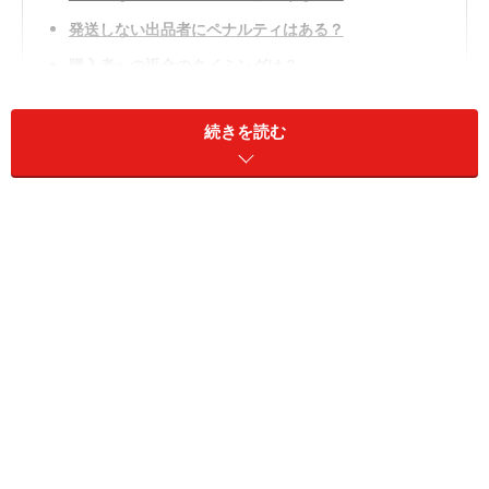
発送しない出品者にペナルティはある？
購入者への返金のタイミングは？
どうしても欲しい商品…それでもキャンセルすべき？
続きを読む
メルカリで商品が発送されない！……まずは
発送までの日数を確認
メルカリで欲しい商品が見つかって購入、支払い手続き
が済めば、出品者が発送手続きをしますが、なかなか発
送してもらえないこともあります。ちょっと遅いなと思
ったら、出品画面で
発送までの日数
を確認してみましょ
う。メルカリの場合、「1～2日で発送」「2～3日で発
送」「4～7日で発送」の3つから選択でき、もし4～7日
で設定されていたら最長で7日間発送までの猶予がある
ことになります。