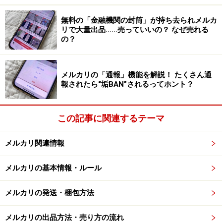
は、発送手続きができなくなります。以前筆者は、なか
なか発送されないと思ったら、出品者がインフルエンザ
無料の「金融機関の封筒」が持ち去られメルカ
で寝込んでいたことがありました。
リで大量出品……売っていいの？ なぜ売れる
の？
何の連絡のなしに発送されないままだと購入者は不安に
なります。自分が出品者の立場になったときには、コメ
メルカリの「通報」機能を解説！ たくさん通
報されたら“垢BAN”されるってホント？
ントを通して発送が遅れる事情を説明するようにしまし
ょう。
この記事に関連するテーマ
■忘れている
メルカリのヘビーユーザーは、取引商品が多くなって、
メルカリ関連情報
見落としが生じることがあります。購入者からメッセー
メルカリの基本情報・ルール
ジを送れば気付いて発送してくれるはずです。
メルカリの発送・梱包方法
■商品にトラブルが発生した
購入された後に壊れてしまったり、大きなダメージがで
メルカリの出品方法・売り方の流れ