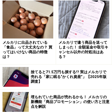
品説明を確認すると、注意点などが書いてあるかもしれ
ません。
出品者のプロフィールもチェックしよう
出品者は自分の取引スタイルをプロフィールに書いてい
ることが多々あります。発送までの日数や、「週末の
メルカリに出品されている
メルカリで違う商品を送って
み」など発送のタイミングが書かれていることも。プロ
「食品」って大丈夫なの？ 買
しまった！ 全額返金や取引キ
ってはいけない商品の特徴
ャンセル以外の対処法はあ
フィールもしっかり確認しておきたいですね。
は？
る？
発送が遅いのはなぜ？ 考えられる理由4つ
捨てると71.5万円も損する!? 実はメルカリで
売れる「家に眠る“かくれ資産”」【2025年版
次は、発送が遅くなる理由を考えてみましょう。
調査】
■急な用事が入った
埋もれていた商品が売れるかも！ メルカリの
例えば、お葬式や入院など予期せぬことが起きたとき
新機能「商品プロモーション」の使い方と注意
や、数日間の出張が急に入って家を空けてしまうとき
点を解説