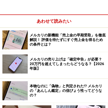
あわせて読みたい
メルカリの新機能「売上金の早期受取」を徹底
解説！ 評価を待たずにすぐ売上金を得るため
の条件とは？
メルカリの売り上げは「確定申告」が必要？
20万円を超えてしまったらどうなる？【2026
年版】
一方で、出品してもなかなか売れないこともあるのは事
実です。その理由としては大きく4つあります。
本物なのに「偽物」と判定された!? メルカリ
の「あんしん鑑定」の信ぴょう性ってどうな
の？
1．値段が高い
メルカリを利用している人の多くは、できるだけ安く買