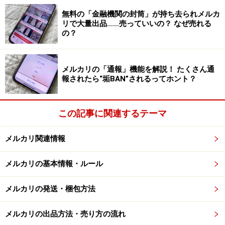
しばらく出品していると季節が移り変わってしまい、出
無料の「金融機関の封筒」が持ち去られメルカ
品物が必要とされる時期とのずれが生じてしまいます。
リで大量出品……売っていいの？ なぜ売れる
の？
たとえば、夏にサンダルを出品したとしましょう。それ
が売れずに冬まで出品され続けたら、当然需要は少なく
なってしまいます。つまり、売れない時期に出品してし
メルカリの「通報」機能を解説！ たくさん通
まっているわけです。
報されたら“垢BAN”されるってホント？
4．話題性がなくなった
この記事に関連するテーマ
話題になった商品を売る場合には、時間との勝負になり
ます。一定の人気や需要がある商品ならいいのですが、
メルカリ関連情報
瞬間的に人気が出た物は熱が冷めるのも早いのです。そ
うなると、値段を下げても売れにくくなってしまいま
メルカリの基本情報・ルール
す。
メルカリの発送・梱包方法
メルカリの出品方法・売り方の流れ
メルカリで売れない理由……値段が安すぎ