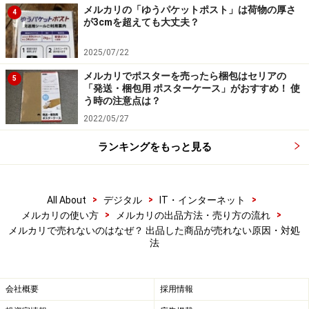
メルカリの「ゆうパケットポスト」は荷物の厚さ
4
が3cmを超えても大丈夫？
2025/07/22
「いいね!」がつくのに売れないのはなぜ……？
メルカリでポスターを売ったら梱包はセリアの
5
「発送・梱包用 ポスターケース」がおすすめ！ 使
う時の注意点は？
メルカリには気になる商品につけることができる「いい
2022/05/27
ね!」があります。いいねをつけた商品は一括管理ができ
るので、何度も検索する必要がなくなります。ヤフオク!
ランキングをもっと見る
でいうところの、ウォッチリストと同じです。
>
>
>
All About
デジタル
IT・インターネット
出品者からすると、いいね!がたくさんつくと、その分気
>
>
メルカリの使い方
メルカリの出品方法・売り方の流れ
になっている人が多いということがわかるので、購入も
メルカリで売れないのはなぜ？ 出品した商品が売れない原因・対処
時間の問題だろうと考えます。でも、実際には、いいね!
法
が10以上ついてもなかなか購入されないこともけっこう
あります。その理由は以下の3つが挙げられます。
会社概要
採用情報