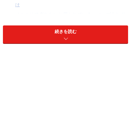
は
メルカリで売れないと思われている、ノーブランド
の服の売り方
続きを読む
出品している日数と再出品のタイミングも売る方法
のひとつ！
フリマアプリ最大手のメルカリに出品したことがあるユ
ーザーの中には、出品して数分で売れた経験を持つ人も
少ないくないと思います。実際、私も経験したことがあ
りますが、「あれ？」と思うほどのスピードで購入の通
知がきたことがあり、自分でもけっこう驚いたのを憶え
ています。メルカリのトップ画面には出品された順に商
品が表示されていくので、欲しい人が見ているタイミン
グであれば、即購入につながるためです。