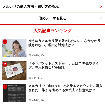
る？
メルカリの購入方法・買い方の流れ
メルカリでは、値段が高いとまず売れないのですが、逆
他のテーマも見る
に安すぎても売れないことがあります。特にブランド品
に多く見られます。理由は、偽物だと思われてしまうか
人気記事ランキング
らです。正規店で買うと5万円するものが1万5000円で売
られていたら、多くのユーザーは偽物では？と思いま
ゆうゆうメルカリ便で発送したのに、なかなか反
1
映されない。理由と対処法は？
す。ダメージが大きい中古ならばわかるのですが、新品
でその値段は普通はありえないでしょう。そのため、い
2025/07/25
くら本物だと書いていても、値段から偽物だと判断され
「ゆうパケットポスト mini」とは？ 料金やサイ
2
てしまい、売れないということになってしまいます。自
ズ、専用封筒などを解説
信を持って本物だと言えるのであれば、適正な価格で出
2024/11/07
品しましょう。
メルカリで「doorzo」と名乗るアカウントに購入
3
された！ 取引を進めても大丈夫？ 注意点は？
メルカリで「いいね！」が付くのに売れな
2024/06/16
い理由とは