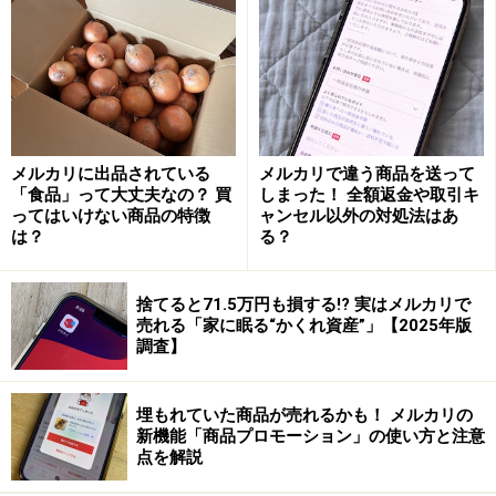
いたいと思っているので、値段が高いとまず売れませ
ん。そのため出品時には相場を調べるなどある程度のリ
サーチが必要になってきます。また、値下げ不可にして
いたり、コメントがあっても返事をしないなど、対応が
鈍いと購入されにくくなります。
メルカリに出品されている
メルカリで違う商品を送って
「食品」って大丈夫なの？ 買
しまった！ 全額返金や取引キ
2．
商品が埋もれてしまっている
ってはいけない商品の特徴
ャンセル以外の対処法はあ
メルカリにはたくさんの商品が出品され続けているの
は？
る？
で、他の商品の中に埋もれてしまっていることも多々あ
ります。新しく出品された商品がメルカリの画面の上位
捨てると71.5万円も損する!? 実はメルカリで
売れる「家に眠る“かくれ資産”」【2025年版
に表示されるので、出品から時間がたってしまうと表示
調査】
されるのが下の方になってしまいます。何度もスクロー
ルするような状態では見ている方も飽きてしまうので、
埋もれていた商品が売れるかも！ メルカリの
商品を見てもらえない状態になってしまうのです。
新機能「商品プロモーション」の使い方と注意
点を解説
3．売れない時期に出品している