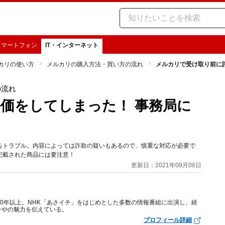
スマートフォン
IT・インターネット
カリの使い方
メルカリの購入方法・買い方の流れ
メルカリで受け取り前に
の流れ
価をしてしまった！ 事務局に
るトラブル。内容によっては詐欺の疑いもあるので、慎重な対応が必要で
記載された商品には要注意！
更新日：2021年09月06日
10年以上。NHK「あさイチ」をはじめとした多数の情報番組に出演し、経
ンやの魅力を伝えている。
プロフィール詳細