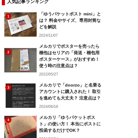
人気記事ランキング
「ゆうパケットポスト mini」と
1
は？ 料金やサイズ、専用封筒な
どを解説
2024/11/07
メルカリでポスターを売ったら
2
梱包はセリアの「発送・梱包用
ポスターケース」がおすすめ！
使う時の注意点は？
2022/05/27
メルカリで「doorzo」と名乗る
3
アカウントに購入された！ 取引
を進めても大丈夫？ 注意点は？
2024/06/16
メルカリ「ゆうパケットポス
4
ト」の使い方！ 本当にポストに
投函するだけでOK？