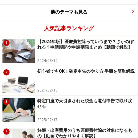
他のテーマも見る
過去5年間で次のような出来事があったら、還付申告し
てみることをおすすめします。
人気記事ランキング
出産や入院・手術をして医療費がかかった年があっ
【2024年版】医療費控除っていつまで？さかのぼ
1
た
れる？申請期間や申請期限まとめ【動画で解説】
配偶者の収入が減って配偶者控除を受けられそう
な
2024/03/19
年があった
初心者でもOK！確定申告のやり方 手順を簡単解説
2
過去の
生命保険料控除のハガキ
が後から出てきた
【詳細】
年末調整し忘れても過去5年まで確定申告で取
2021/02/16
り戻せる
特定口座で天引きされた税金も還付申告で取り戻
3
せる
ただし、その年分の確定申告書を1回でも提出している
2025/02/17
と、手続きが少々厄介です。具体的には「
更正の請求
」
妊娠・出産費用のうち医療費控除の対象になるも
をすることになります。
4
の【動画でわかりやすく解説】