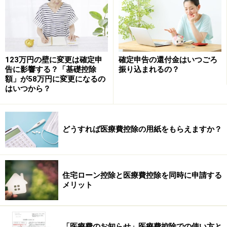
など
また、次のようなケースも、還付申告でお金が戻る可能
123万円の壁に変更は確定申
確定申告の還付金はいつごろ
性大です。
告に影響する？「基礎控除
振り込まれるの？
額」が58万円に変更になるの
退職・転職した人
はいつから？
パート・アルバイトで月々の給与から税金が天引き
されていた人
株を売却して損が出た人
どうすれば医療費控除の用紙をもらえますか？
過去の行動を振り返って、税金を取り戻せるものがない
か検討してみましょう。
住宅ローン控除と医療費控除を同時に申請する
メリット
【詳細】
サラリーマンでもこんな時、確定申告が必要
（※）平成27年4月から
ふるさと納税ワンストップ特例制
「医療費のお知らせ」医療費控除での使い方と