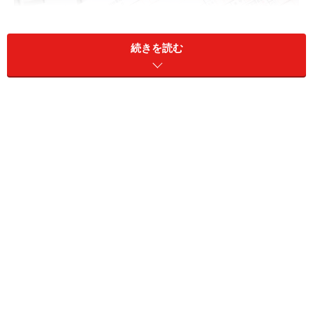
続きを読む
「還付申告」は3月15日を過ぎても問題ない
還付申告ができるのはこんな人
会社員の還付申告というと、たとえば次のようなケース
が挙げられます。
医療費控除
：1年間の医療費が10万円超（例外あ
り）かかった場合やセルフメディケーション税制の