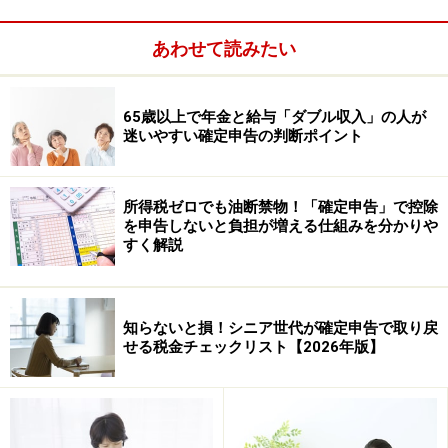
適用を受ける場合
住宅ローン控除
：住宅ローンを組んで家を買った
あわせて読みたい
ふるさと納税
などの寄附金控除：自治体や特定の団
体に寄附をした（※）
65歳以上で年金と給与「ダブル収入」の人が
迷いやすい確定申告の判断ポイント
所得税ゼロでも油断禁物！「確定申告」で控除
を申告しないと負担が増える仕組みを分かりや
すく解説
知らないと損！シニア世代が確定申告で取り戻
せる税金チェックリスト【2026年版】
雑損控除
：盗難や自然災害などに遭った
生命保険料控除
：年末調整で申請し忘れた場合