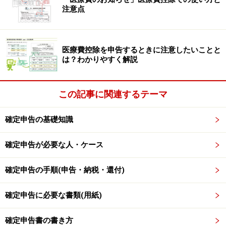
度
が始まり、条件を満たせば確定申告不要で節税メリッ
注意点
トを受けられるようになりました。ただし、医療費控除
など新たに申請したい
所得控除
がある場合は、いずれに
せよ確定申告が必要です。
医療費控除を申告するときに注意したいことと
は？わかりやすく解説
還付申告には5年間の猶予がある
この記事に関連するテーマ
還付申告は、還付申告したい年の翌年1月1日から5年間
確定申告の基礎知識
行うことができます。たとえば昨年2022年（令和4年）
分の還付申告なら、翌年つまり2023年（令和5年）1月1
確定申告が必要な人・ケース
日から2027年（令和9年）12月31日まで提出可能です。
確定申告の手順(申告・納税・還付)
見方を変えると、過去の年分もさかのぼって申告できる
確定申告に必要な書類(用紙)
ことになります。たとえば2018年（平成30年）分の還付
申告は、今年つまり2023年（令和5年）12月31日まで提
確定申告書の書き方
出することができるのです。