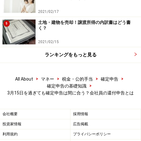
2021/02/17
申告納税の場合は3月15日を厳守
土地・建物を売却！譲渡所得の内訳書はどう書
5
く？
そもそも
確定申告
には、還付申告だけでなく申告納税と
いうものもあります。こちらは主に次のような人が対象
2021/02/15
です。
ランキングをもっと見る
個人事業主
年収2000万円超の給与所得者（年末調整の対象外で
>
>
>
>
All About
マネー
税金・公的手当
確定申告
あるため）
>
確定申告の基礎知識
バイトの掛け持ち
など、2カ所以上の勤務先から給
3月15日を過ぎても確定申告は間に合う？会社員の還付申告とは
与をもらっている人
副業による給与収入や雑所得が20万円超の給与所得
会社概要
採用情報
者
投資家情報
広告掲載
など
利用規約
プライバシーポリシー