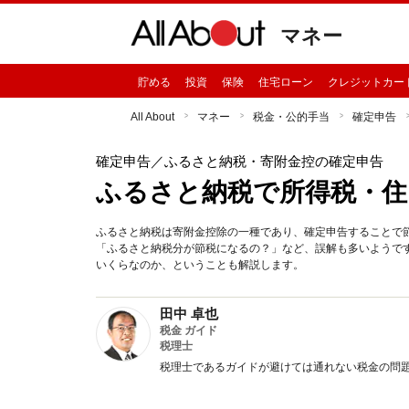
マネー
貯める
投資
保険
住宅ローン
クレジットカー
All About
マネー
税金・公的手当
確定申告
確定申告
／ふるさと納税・寄附金控の確定申告
ふるさと納税で所得税・住
ふるさと納税は寄附金控除の一種であり、確定申告することで
「ふるさと納税分が節税になるの？」など、誤解も多いようで
いくらなのか、ということも解説します。
田中 卓也
税金 ガイド
税理士
税理士であるガイドが避けては通れない税金の問