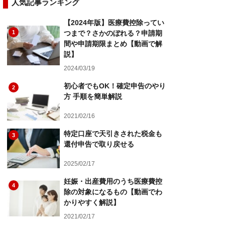
人気記事ランキング
【2024年版】医療費控除ってい
1
つまで？さかのぼれる？申請期
間や申請期限まとめ【動画で解
説】
2024/03/19
初心者でもOK！確定申告のやり
2
方 手順を簡単解説
2021/02/16
特定口座で天引きされた税金も
3
還付申告で取り戻せる
2025/02/17
妊娠・出産費用のうち医療費控
4
除の対象になるもの【動画でわ
かりやすく解説】
2021/02/17