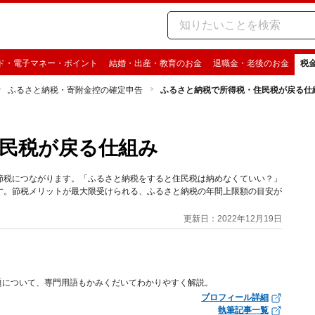
ド・電子マネー・ポイント
結婚・出産・教育のお金
退職金・老後のお金
税
ふるさと納税・寄附金控の確定申告
ふるさと納税で所得税・住民税が戻る仕
民税が戻る仕組み
節税につながります。「ふるさと納税をすると住民税は納めなくていい？」
す。節税メリットが最大限受けられる、ふるさと納税の年間上限額の目安が
更新日：2022年12月19日
題について、専門用語もかみくだいてわかりやすく解説。
プロフィール詳細
執筆記事一覧