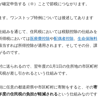
が確定申告する（※）ことで節税につながります。
ます。ワンストップ特例については後述してあります
仕組みを通じて、住民税においては税額控除の仕組みを
所得税においては
医療費控除
や
配偶者控除
、
生命保険料
該当すれば所得控除が適用されます。そしてその分、課
がるのです。
村に送られるので、翌年度の1月1日の住所地の市区町村
民税が差し引かれるという仕組みです。
別に任意の都道府県や市区町村に寄附をすると、その
寄
年度の住民税の負担が軽減される
という仕組みなのです