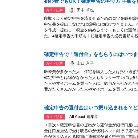
初心者でもOK！確定申告のやり方 手順を
田中 卓也
ガイド記事
段取りよく確定申告を済ませるためのコツを紹介節
申告書を提出しなければ節税には結びつきません。
を作成・提出し、税金を納めるまで（もしくは還付
た。●確定申告の手順もくじ確定申告の必要書類を税.
確定申告で「還付金」をもらうにはいつま
山口 京子
ガイド記事
医療費が多かった人、住宅を購入した人は払い過ぎ
確定申告とは縁がなかった人もサラリーマンには多
た人やマイホームを買った人は、給与から引かれた
費がたくさんかかった人やマイホームを買った人は..
確定申告の還付金はいつ振り込まれる？ど
All About 編集部
ガイド記事
＜目次＞確定申告書の提出から還付金が銀行口座に
金は口座振込で受け取るのが便利ネット銀行で還付
金が振り込まれる時期に通知書が届く申告書に電話