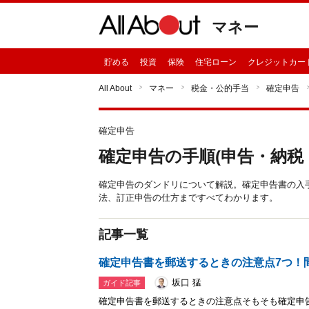
マネー
貯める
投資
保険
住宅ローン
クレジットカー
All About
マネー
税金・公的手当
確定申告
確定申告
確定申告の手順(申告・納税
確定申告のダンドリについて解説。確定申告書の入
法、訂正申告の仕方まですべてわかります。
記事一覧
確定申告書を郵送するときの注意点7つ！
坂口 猛
ガイド記事
確定申告書を郵送するときの注意点そもそも確定申