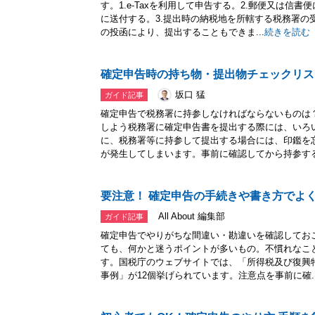
す。1.e-Taxを利用して申告する。2.郵便又は信
に送付する。3.提出時の納税地を所轄する税務署の
の投函により、提出することもできま...
続きを読む
確定申告時の持ち物・提出物チェックリス
坂口 猛
ガイド記事
確定申告で税務署に持参しなければならないものは
しよう税務署に確定申告書を提出する際には、いろ
に、税務署等に持参して提出する場合には、印鑑を
が発生してしまいます。事前に確認してから持参するよ
要注意！ 確定申告の手続きや書き方でよく
All About 編集部
ガイド記事
確定申告でやりがちな間違い・勘違いを確認してお
ても、何かと迷うポイントが多いもの。不慣れなこ
す。国税庁のウェブサイトでは、「所得税及び復興
事例」が12個挙げられています。注意点を事前に確..