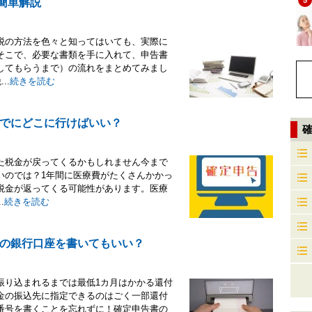
5
簡単解説
税の方法を色々と知ってはいても、実際に
そこで、必要な書類を手に入れて、申告書
してもらうまで）の流れをまとめてみまし
..
続きを読む
でにどこに行けばいい？
た税金が戻ってくるかもしれません今まで
いのでは？1年間に医療費がたくさんかかっ
税金が返ってくる可能性があります。医療
.
続きを読む
の銀行口座を書いてもいい？
振り込まれるまでは最低1カ月はかかる還付
金の振込先に指定できるのはごく一部還付
番号を書くことを忘れずに！確定申告書の