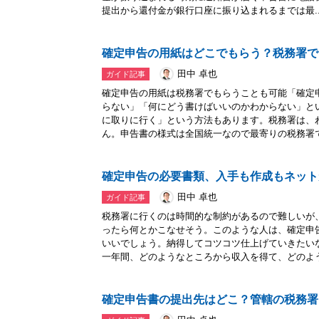
提出から還付金が銀行口座に振り込まれるまでは最..
確定申告の用紙はどこでもらう？税務署で
田中 卓也
ガイド記事
確定申告の用紙は税務署でもらうことも可能「確定
らない」「何にどう書けばいいのかわからない」と
に取りに行く」という方法もあります。税務署は、
ん。申告書の様式は全国統一なので最寄りの税務署で.
確定申告の必要書類、入手も作成もネット
田中 卓也
ガイド記事
税務署に行くのは時間的な制約があるので難しいが
ったら何とかこなせそう。このような人は、確定申
いいでしょう。納得してコツコツ仕上げていきたい
一年間、どのようなところから収入を得て、どのよう.
確定申告書の提出先はどこ？管轄の税務署