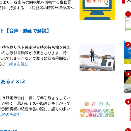
書便により、提出時の納税地を所轄する税務署
受付に持参する。（税務署の時間外収受箱へ
1
ト【音声・動画で解説】
2
？持ち物リスト確定申告時の持ち物を確認
いろな添付書類等が必要となります。特
忘れてしまったなどで取りに帰る手間など
...
続きを読む
3
あるミス12
こう確定申告は、仮に毎年手続きをしてい
4
とが多く、思わぬミスや勘違いをしがちで
特別所得税の確定申告の際に、誤りの多い
.
続きを読む