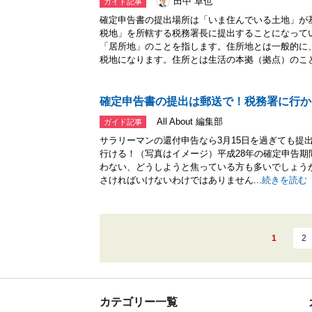
田中 卓也
ガイド記事
確定申告書の提出場所は「いま住んでいる土地」が
税地」を所轄する税務署長に提出することになって
「居所地」のことを指します。住所地とは一般的に
税地になります。住所とは生活の本拠（拠点）のこと.
確定申告書の提出は郵送で！税務署に行か
All About 編集部
ガイド記事
サラリーマンの還付申告なら3月15日を過ぎても提
行ける！（写真はイメージ）平成28年の確定申告期
わない、どうしようと焦っている方も多いでしょうが
さければいけないわけではありません...
続きを読む
1
2
カテゴリー一覧