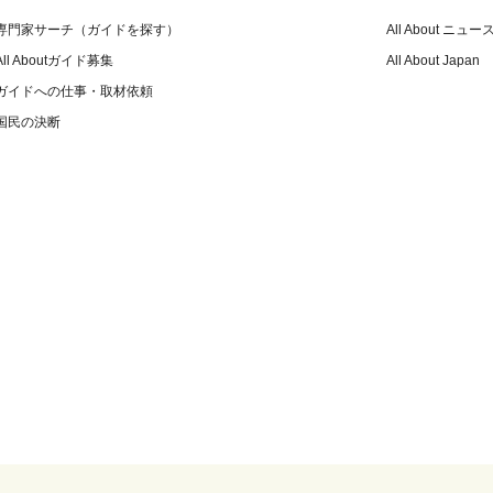
専門家サーチ（ガイドを探す）
All About ニュー
All Aboutガイド募集
All About Japan
ガイドへの仕事・取材依頼
国民の決断