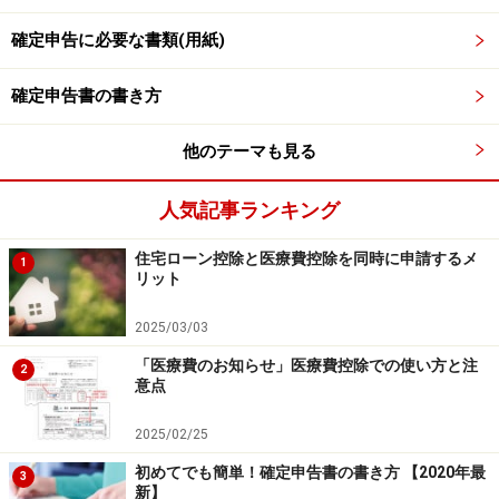
医療費控除の対象になるもの（○）とならないもの（×）
の違いは、
予防のための医療費は×
、
治療のための医療費
確定申告に必要な書類(用紙)
は○
と覚えておきましょう。例えば、インフルエンザの
確定申告書の書き方
予防接種は医療行為ですが予防目的なので×。薬局で買っ
た風邪薬は○となります。
他のテーマも見る
医療費控除は、1年間の家族全員の医療費が対象になる
人気記事ランキング
ので、離れて暮らす家族が病院に行った時はもちろん、
薬局で薬を買ったり、歯医者さんに行った時も
必ずレシ
住宅ローン控除と医療費控除を同時に申請するメ
1
リット
ートを取っておくようにしましょう
。また
交通費はノー
トや
スマホに記録を残して
おくとよい
でしょう。
2025/03/03
「医療費のお知らせ」医療費控除での使い方と注
2
確定申告書を作成する上で、現在では医療費のレシート
意点
は、税務署への提出が不要となっており、5年間は領収
2025/02/25
書とレシートは自宅で保管する決まりとなっています。
初めてでも簡単！確定申告書の書き方 【2020年最
3
新】