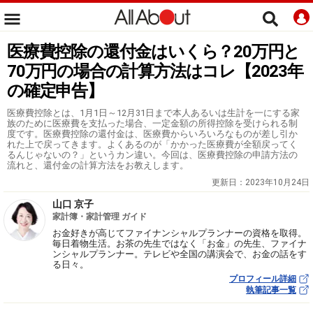
医療費控除の還付金はいくら？20万円と
70万円の場合の計算方法はコレ【2023年
の確定申告】
医療費控除とは、1月1日～12月31日まで本人あるいは生計を一にする家
族のために医療費を支払った場合、一定金額の所得控除を受けられる制
度です。医療費控除の還付金は、医療費からいろいろなものが差し引か
れた上で戻ってきます。よくあるのが「かかった医療費が全額戻ってく
るんじゃないの？」というカン違い。今回は、医療費控除の申請方法の
流れと、還付金の計算方法をお教えします。
更新日：
2023年10月24日
山口 京子
家計簿・家計管理 ガイド
お金好きが高じてファイナンシャルプランナーの資格を取得。
毎日着物生活。お茶の先生ではなく「お金」の先生、ファイナ
ンシャルプランナー。テレビや全国の講演会で、お金の話をす
る日々。
プロフィール詳細
執筆記事一覧