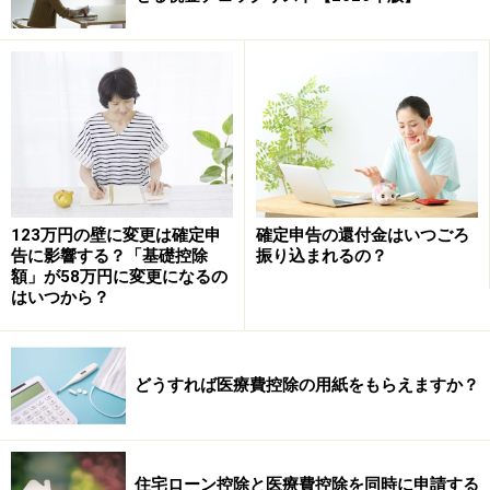
いものがあります。
■医療費控除の対象になるもの
・病院、歯科の治療費、薬代
・薬局で買った市販の風邪薬
・入院の部屋代、食事の費用
・妊娠中の定期健診、検査費用
・出産の入院費
123万円の壁に変更は確定申
確定申告の還付金はいつごろ
・病院までの電車やバスの交通費
告に影響する？「基礎控除
振り込まれるの？
額」が58万円に変更になるの
・子どもの歯科矯正
はいつから？
・レーシック
・人間ドックなどの健康診断費用（病気が発見された場
合）
どうすれば医療費控除の用紙をもらえますか？
・在宅で介護保険をつかった時の介護費用
・介護施設に払ったサービス料
※特別養護老人ホーム、地域密着型介護老人福祉施設は
住宅ローン控除と医療費控除を同時に申請する