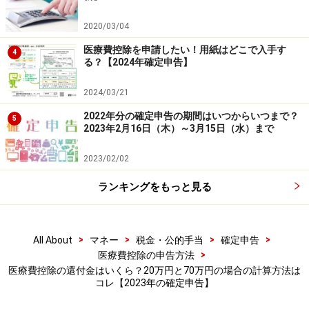
セルフメディケーション税制
2020/03/04
医療費控除を申請したい！用紙はどこで入手す
セルフメディケーション税制とは、ふくれあがる国の医
4
る？【2024年確定申告】
療費を削減するための、医療費控除の特例です。健康に
気をつかい、ちょっとした病気なら自分で手当てしまし
2024/03/21
ょう！という2026（令和8）年12月購入分までの特例で
2022年分の確定申告の期間はいつからいつまで？
5
す。会社や自治体の健康診断やインフルエンザの予防接
2023年2月16日（木）～3月15日（水）まで
種などを受けている人が薬局で自分や家族のためにスイ
2023/02/02
ッチOTC医薬品を買い、年間1万2000円を超えると、超
えた部分の8万8000円までが医療費控除の対象になりま
ランキングをもっと見る
す。
>
>
>
>
All About
マネー
税金・公的手当
確定申告
スイッチOTC医薬品とは、お医者さんから処方されてい
>
医療費控除の申告方法
たお薬が、薬局で買えるようになったもの。風邪薬や、
医療費控除の還付金はいくら？20万円と70万円の場合の計算方法は
湿布薬、水虫の薬などが対象商品になっています。
コレ【2023年の確定申告】