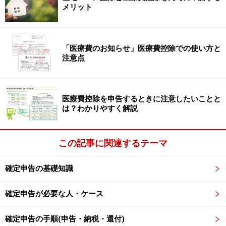
利用したサービス料の2分の1が対象。
メリット
※介護老人保健施設、指定介護療養型医療施設、介護医
療院は、施設サービスの対価（介護費、食費および居住
費）に係る自己負担額として支払った金額。
「医療費のお知らせ」医療費控除での使い方と
注意点
・医師が認めたおむつ代
・PCR検査代（陽性だったもの）
医療費控除を申告するときに注意したいことと
■医療費控除の対象にならないもの
は？わかりやすく解説
・人間ドックなどの健康診断費用（病気が発見されない
場合）
この記事に関連するテーマ
・自分の都合で利用する差額ベッド代
・健康増進のビタミン剤や漢方薬
確定申告の基礎知識
・病院までマイカーで行った時のガソリン代や駐車料金
・里帰り出産のために乗った飛行機代
確定申告が必要な人・ケース
・美容整形
確定申告の手順(申告・納税・還付)