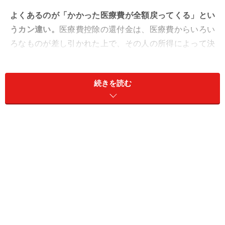
よくあるのが「かかった医療費が全額戻ってくる」とい
うカン違い。
医療費控除の還付金は、医療費からいろい
ろなものが差し引かれた上で、その人の所得によって決
まったお金が戻ってきます。医療費控除の還付金の計算
方法について解説します。
続きを読む
そもそも医療費控除とは？
医療費控除とは、1月1日から12月31日まで本人あるいは
生計を一（いつ）にする
家族のために医療費を支払った
場合、一定金額の
所得控除