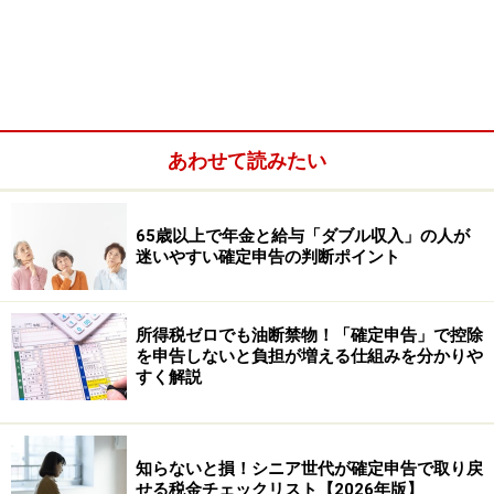
あわせて読みたい
を受けられることをいいます。（最高200万円まで）
65歳以上で年金と給与「ダブル収入」の人が
迷いやすい確定申告の判断ポイント
単身赴任のお父さんも、下宿をしている大学生の子ども
も、生活費を仕送りしている両親もみんなの医療費を合
算できると覚えておきましょう。
所得税ゼロでも油断禁物！「確定申告」で控除
を申告しないと負担が増える仕組みを分かりや
すく解説
医療費控除の対象になる医療費って何？
医療費の中にも、医療費控除の対象になるものとならな
知らないと損！シニア世代が確定申告で取り戻
せる税金チェックリスト【2026年版】