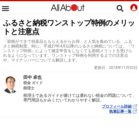
ふるさと納税ワンストップ特例のメリッ
トと注意点
「節税ができて特産品ももらえるからお得」と人気を集めている、ふる
さと納税制度。特に、平成27年4月以降のふるさと納税については、「ワ
ンストップ特例」によって確定申告をしなくても節税メリットを受けら
れるようになっています。ワンストップ特例を利用する上での注意点
や、マイナンバーについても解説します。
更新日：
2018年11月02日
田中 卓也
税金 ガイド
税理士
税理士であるガイドが避けては通れない税金の問題について、
専門用語もかみくだいてわかりやすく解説。
プロフィール詳細
執筆記事一覧