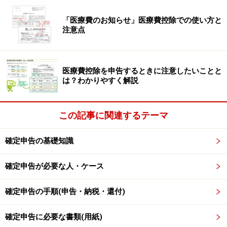
「医療費のお知らせ」医療費控除での使い方と
注意点
通常のふるさと納税の仕組み（総務省 ふるさと納税ポータ
ルサイトより）
医療費控除を申告するときに注意したいことと
は？わかりやすく解説
3：ふるさと納税ワンストップ特例は確定申
告が不要
この記事に関連するテーマ
これに対し、ふるさと納税ワンストップ特例の仕組みは
確定申告の基礎知識
次のとおり。納税先が5カ所までなら確定申告の必要は
なく、ワンストップ特例申請書を返送するだけで手続き
確定申告が必要な人・ケース
が完了します。
確定申告の手順(申告・納税・還付)
1. ふるさと納税を行い、納税先の自治体から送られてき
確定申告に必要な書類(用紙)
た「
寄附金税額控除に係る申告特例申請書
」（以下、ワ