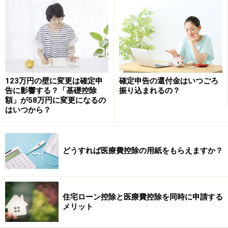
従来のふるさと納税の仕組みは次のとおり。所得税と住
民税の両方に節税メリットがありますが、確定申告＝還
付申告をしなければいけません。
1. ふるさと納税を行う
123万円の壁に変更は確定申
確定申告の還付金はいつごろ
2. 納税先の自治体から受領書が届く
告に影響する？「基礎控除
振り込まれるの？
額」が58万円に変更になるの
3. 寄附金控除の確定申告書を作成し、2の受領書を添付
はいつから？
して税務署に提出する
4. ふるさと納税をした年の所得税と翌年度の住民税が還
付される
どうすれば医療費控除の用紙をもらえますか？
住宅ローン控除と医療費控除を同時に申請する
メリット