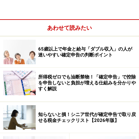
あわせて読みたい
65歳以上で年金と給与「ダブル収入」の人が
迷いやすい確定申告の判断ポイント
所得税ゼロでも油断禁物！「確定申告」で控除
を申告しないと負担が増える仕組みを分かりや
すく解説
ふるさと納税は寄附の対象が任意の地方自治体で、節税
だけでなく特典・特産物がもらえることなどにより、他
の寄附金より認知度が高いといえます。
知らないと損！シニア世代が確定申告で取り戻
せる税金チェックリスト【2026年版】
2：以前のふるさと納税は確定申告が必要