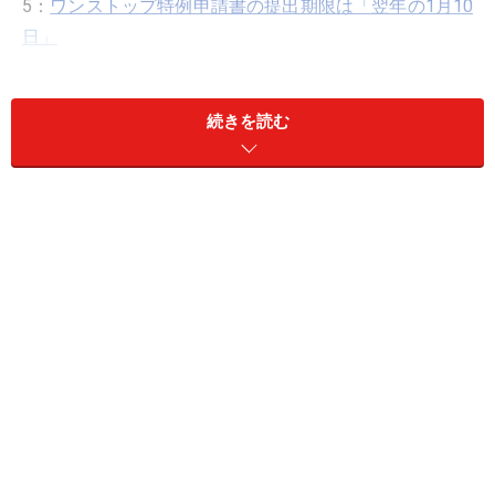
5：
ワンストップ特例申請書の提出期限は「翌年の1月10
日」
6：
2016年以降のワンストップ特例利用からマイナンバ
ーの提示が必要
続きを読む
7：
ワンストップ特例申請書の提出後も確定申告をすべ
きケース
1：そもそも、ふるさと納税は「寄附金控
除」のひとつ
ふるさと納税とは、
寄附金控除
という
所得控除
の一部で
す。「義援金の寄付をした」「日本赤十字社に寄附をし
た」といった行為によって節税できるのと同じ仕組みで
す。