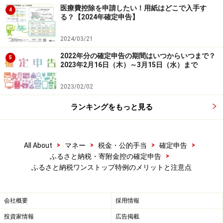
医療費控除を申請したい！用紙はどこで入手す
4
る？【2024年確定申告】
2024/03/21
2022年分の確定申告の期間はいつからいつまで？
5
2023年2月16日（木）～3月15日（水）まで
2023/02/02
4：ワンストップ特例を使えないケースもあ
る
ランキングをもっと見る
確定申告せずとも節税メリットが受けられるのであれ
ば、誰でもワンストップ特例制度を活用したくなるでし
>
>
>
>
All About
マネー
税金・公的手当
確定申告
ょう。しかし、このワンストップ特例制度、次のように
>
ふるさと納税・寄附金控の確定申告
利用できないケースがあります。
ふるさと納税ワンストップ特例のメリットと注意点
●寄附した自治体の数が6カ所以上である
（＝自治体数要
会社概要
採用情報
件）
投資家情報
広告掲載