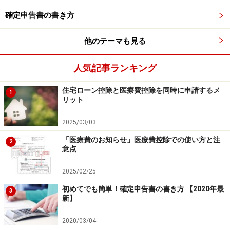
ンストップ特例申請書）に必要事項を記入し、納税先の
確定申告書の書き方
自治体に郵送で提出する。寄附した時期と同じ時期でな
くてもOK（詳細は後述）
他のテーマも見る
2. 控除に必要なデータが自分の住所地である自治体に伝
わる
人気記事ランキング
3. ふるさと納税をした翌年度分の住民税が安くなる
住宅ローン控除と医療費控除を同時に申請するメ
1
リット
2025/03/03
ふるさと納税ワンストップ特例の仕組み（総務省 ふるさと
納税ポータルサイトより）
「医療費のお知らせ」医療費控除での使い方と注
2
意点
2025/02/25
初めてでも簡単！確定申告書の書き方 【2020年最
3
新】
2020/03/04