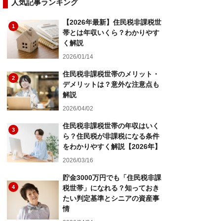
人気記事ランキング
【2026年最新】住民税非課税世
1
帯とは年収いくら？わかりやす
く解説
2026/01/14
住民税非課税世帯のメリット・
2
デメリットは？意外な注意点も
解説
2026/04/02
住民税非課税世帯の年収はいく
3
ら？住民税が非課税になる条件
をわかりやすく解説【2026年】
2026/03/16
貯金3000万円でも「住民税非課
4
税世帯」になれる？知っておき
たい判定基準とシニアの資産事
情