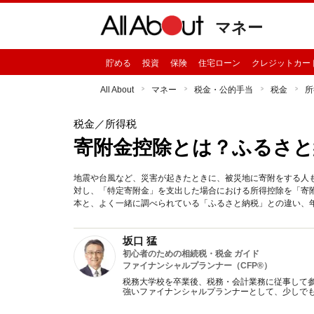
マネー
貯める
投資
保険
住宅ローン
クレジットカー
All About
マネー
税金・公的手当
税金
所
税金
／所得税
寄附金控除とは？ふるさと
地震や台風など、災害が起きたときに、被災地に寄附をする人
対し、「特定寄附金」を支出した場合における所得控除を「寄
本と、よく一緒に調べられている「ふるさと納税」との違い、
坂口 猛
初心者のための相続税・税金 ガイド
ファイナンシャルプランナー（CFP®）
税務大学校を卒業後、税務・会計業務に従事して参
強いファイナンシャルプランナーとして、少しで