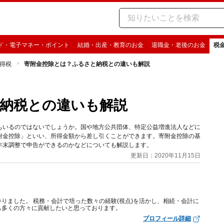
ド・電子マネー・ポイント
結婚・出産・教育のお金
退職金・老後のお金
税
得税
寄附金控除とは？ふるさと納税との違いも解説
納税との違いも解説
もいるのではないでしょうか。国や地方公共団体、特定公益増進法人などに
附金控除」といい、所得金額から差し引くことができます。寄附金控除の基
年末調整で申告ができるのかなどについても解説します。
更新日：2020年11月15日
りました。 税務・会計で培った数々の経験(視点)を活かし、相続・会計に
も多くの方々に貢献したいと思っております。
プロフィール詳細