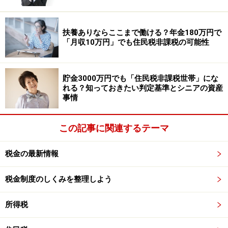
者（国内に住所がある）に限る
所得税法の配偶者控除および扶養控除の規定においては
扶養ありならここまで働ける？年金180万円で
「月収10万円」でも住民税非課税の可能性
「親族関係書類」で親族関係、そして「送金関係書類」
において同一生計関係が確認できれば、
国外居住親族で
あっても所得控除を受ける
ことができます。
貯金3000万円でも「住民税非課税世帯」にな
れる？知っておきたい判定基準とシニアの資産
事情
しかしながら、定額減税の趣旨としては｢国民所得の伸び
が物価上昇を上回る状況をつくり、デフレマインドの払
この記事に関連するテーマ
拭と好循環の実現につなげていく｣ことがあるため、
定額
減税の対象者としての同一生計配偶者と扶養親族につい
税金の最新情報
ては日本国内に住所がある「居住者」に限られる
とされ
ています。
税金制度のしくみを整理しよう
注意点2：源泉控除対象配偶者であっても定
所得税
額減税の同一生計配偶者にならない場合が
ある