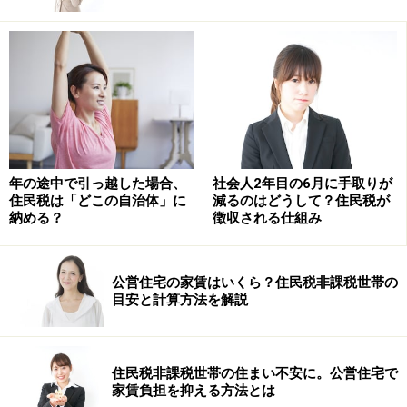
族の分）＝合計12万円
が、「定額減税」で源泉徴収税額から差し引かれる金額
ということになります。
会社員が勤務先で所得税の「定額減税」を
受ける場合の注意点4つ
会社員が勤務先で所得税の「定額減税」を受ける場合の
年の途中で引っ越した場合、
社会人2年目の6月に手取りが
最大のポイントは「同一生計配偶者および扶養親族の数
住民税は「どこの自治体」に
減るのはどうして？住民税が
納める？
徴収される仕組み
が勤務先に正しく伝わっているか」です。
定額減税の対象になる同一生計配偶者と扶養親族は、必
公営住宅の家賃はいくら？住民税非課税世帯の
目安と計算方法を解説
ずしも配偶者控除の対象者や扶養控除の対象者とは一致
していません。以下の4つのことに気を付けてみてくだ
さい。
住民税非課税世帯の住まい不安に。公営住宅で
家賃負担を抑える方法とは
注意点1：同一生計配偶者も扶養親族も居住