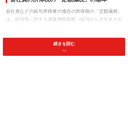
会社員などの給与所得者の場合の所得税の「定額減税」
は、給与等に対する源泉徴収税額（給与から天引きされ
る所得税）から定額減税額が控除される（差し引かれ
る）方法で行われます。
続きを読む
具体的には2024年6月以降の毎月の給与（賞与を含む）
から天引きされる源泉所得税の天引きが、下記の金額に
達するまで猶予されるということです。まずは6月分の
源泉所得税額から控除し、控除しきれない分は7月分、8
月分、と下記の金額に達するまで順次差し引いていくこ
とになります。