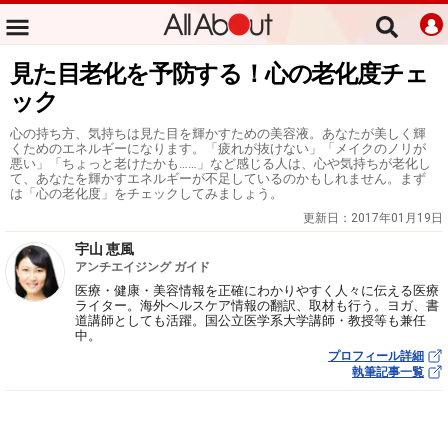
見た目老化を予防する！心の老化度チェ
ック
心の持ち方、気持ちは見た目を輝かすための美容液。あなたが美しく輝
くためのエネルギーになります。「疲れが抜けない」「メイクのノリが
悪い」「ちょっと老けたかも……」など感じる人は、心や気持ちが老化し
て、あなたを輝かすエネルギーが不足しているのかもしれません。まず
は「心の老化度」をチェックしてみましょう。
更新日：
2017年01月19日
宇山 恵風
アンチエイジング ガイド
医療・健康・美容情報を正確にわかりやすく人々に伝える医療
ライター。海外ヘルスケア情報の翻訳、取材も行う。ヨガ、書
道講師としても活躍。国公立医学系大学講師・教授等も兼任
中。
プロフィール詳細
執筆記事一覧