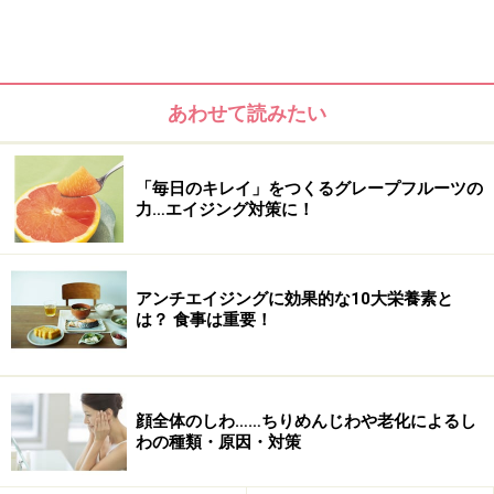
あわせて読みたい
「毎日のキレイ」をつくるグレープフルーツの
力…エイジング対策に！
□ 集中力がない
□ 体を動かすのがおっくう
アンチエイジングに効果的な10大栄養素と
□ 食べものへの関心が薄くなった
は？ 食事は重要！
□ 後悔することが多い
□ 新しいことにトライしていない
顔全体のしわ……ちりめんじわや老化によるし
わの種類・原因・対策
5個以上チェックが入った人は心の老化に注意です