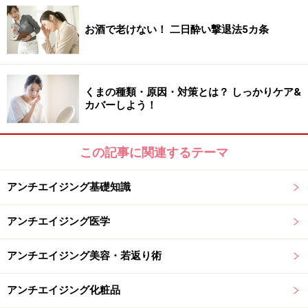
お酒で老けない！ 二日酔い撃退法5カ条
社交的な人は健康で幸福感が強いことが心理学の研究で明ら
かに！
「人に会うのが面倒くさい」にチェックした人は要注意
です。人間は社会性が高く、誰かとつながっていること
くまの種類・原因・対策とは？ しっかりケア&
カバーしよう！
で安心感や幸福感を得られるのです。
イギリスの心理学の研究によると、社交的な人は内向的
この記事に関連するテーマ
で神経質な人に比べて健康で人生に対する満足感や幸福
感が高いことをご存知ですか？
アンチエイジング基礎知識
アンチエイジング医学
この研究は、1946年生まれの人2千529人を対象に、10
代、および60代の健康状態を調べたもの。
10代で社交的
アンチエイジング美容・若返り術
だった人は、そうでない神経質で内向的な人に比べて、
年を取ってからも健康的で人生に対する満足度や幸福感
アンチエイジング化粧品
が高い
ことが明らかになり、2013年6月発行の『Journal