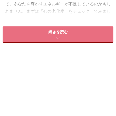
て、あなたを輝かすエネルギーが不足しているのかもし
れません。まずは「心の老化度」をチェックしてみまし
ょう。
続きを読む
心の老化度チェック
□ 人に会うのが面倒くさい
□ おしゃれをするのが楽しくない
□ 最近笑わなくなった
□ 最近泣かなくなった
□ 人の悪いところばかりが目につく