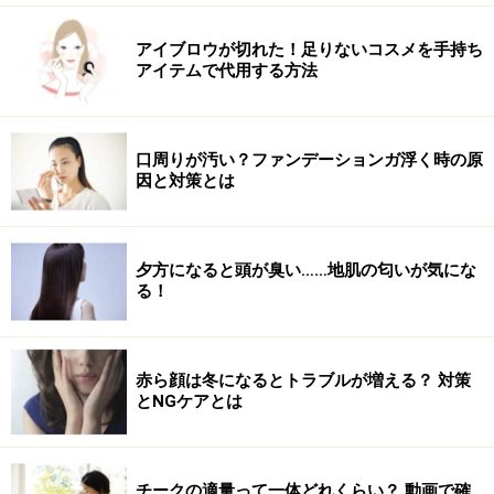
もちろん、自分を良く思ってもらうためには、それなり
の自己演出も必要です。でもこれにはエネルギーが必要
アイブロウが切れた！足りないコスメを手持ち
アイテムで代用する方法
ですよね。
口周りが汚い？ファンデーションガ浮く時の原
因と対策とは
元気がないときは気楽な友人と会おう
夕方になると頭が臭い……地肌の匂いが気にな
る！
元気がないときは気楽に会える楽しい友人と会いましょう！
もしあなたが疲れて元気がない状態であれば、身支度や
赤ら顔は冬になるとトラブルが増える？ 対策
とNGケアとは
心構えが必要ない、気楽な関係の友人と会うことから始
めましょう。
チークの適量って一体どれくらい？ 動画で確