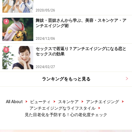
2020/05/26
舞妓・芸妓さんから学ぶ、美容・スキンケア・ア
4
ンチエイジング術
2024/12/06
セックスで若返り？アンチエイジングになる恋と
5
セックスの効果
人の笑顔を分けてもらおう！
2024/02/27
ランキングをもっと見る
ミラーニューロンのおかげで笑顔が輝いている人と会うと自
分の笑顔も輝きます！
>
>
>
>
All About
ビューティ
スキンケア
アンチエイジング
ミラーニューロン
をご存知ですか？ 私たちの脳には、
>
アンチエイジングなライフスタイル
見た目老化を予防する！心の老化度チェック
話し相手の動作をまねようとする神経細胞があり、それ
によって、言葉を通じたコミュニケーションがなくて