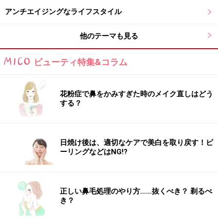
of Research in Personality』という科学雑誌で紹介され
アンチエイジングなライフスタイル
ています。
他のテーマも見る
（Catharine R. Gale, Tom Booth, René Mõttus, Diana
Kuh, Ian J Deary. “Neuroticism and Extraversion in
ビューティ特集&コラム
Youth Predict Mental Wellbeing and Life Satisfaction
40 Years Later.” Journal of Research in Personality, 26
June 2013.）
花粉症で鼻をかみすぎた時のメイク直しはどう
する？
人に会うのには身支度や心の準備などいろいろ面倒なことが
日焼け後は、適切なケアで美白を取り戻す！ピ
多いのも事実。でもそれを楽しまなきゃ！
ーリングなどはNG!?
人に会うのが面倒くさいと感じる人は、おそらく人に会
うためにいろいろな身支度や心構えが必要だから、それ
正しい鼻毛処理のやり方……抜くべき？ 剃るべ
を準備するのが面倒に思えてしまうのでしょう。
き？