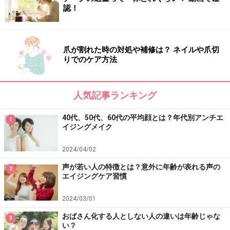
孤独を感じたり、淋しいなと思ったら、一人でいるのを
認！
やめて、誰かと話をしたり、人と会うことで気持ちを切
り替えるようにしましょう。
爪が割れた時の対処や補修は？ ネイルや爪切
りでのケア方法
人に会うのが面倒→外出しない→オシャレもお化粧もし
ない→見た目が老化…
という、心の老化に引っ張られ
て、見た目も老化してしまうという悪いスパイラルを断
人気記事ランキング
ち切るためにも、人と話し、人に会いましょう。
40代、50代、60代の平均顔とは？年代別アンチエ
1
イジングメイク
ここで大切なアドバイス。もしあなたの心が元気のない
ときに会うのであれば、ぜひ笑顔が素敵なお友達と会っ
2024/04/02
てください。
声が若い人の特徴とは？意外に年齢が表れる声の
2
エイジングケア習慣
2024/03/01
おばさん化する人としない人の違いは年齢じゃな
3
い？