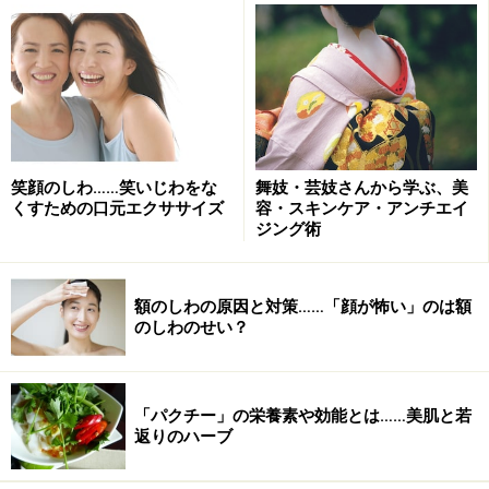
5個以上チェックが入った方は心の老化が進んでいる可
能性大です。
このままの状態では、疲れがたまったり、やる気が出な
くなったりして、仕事もプライベートもいい結果が出な
笑顔のしわ……笑いじわをな
舞妓・芸妓さんから学ぶ、美
いかもしれません。
くすための口元エクササイズ
容・スキンケア・アンチエイ
ジング術
ネガティブで内向きな状態になっているあなたの心を、
少しずつ外向きにポジティブになるように切り替えてみ
額のしわの原因と対策……「顔が怖い」のは額
ませんか？
のしわのせい？
「パクチー」の栄養素や効能とは……美肌と若
社交的な人は健康で幸せ
返りのハーブ