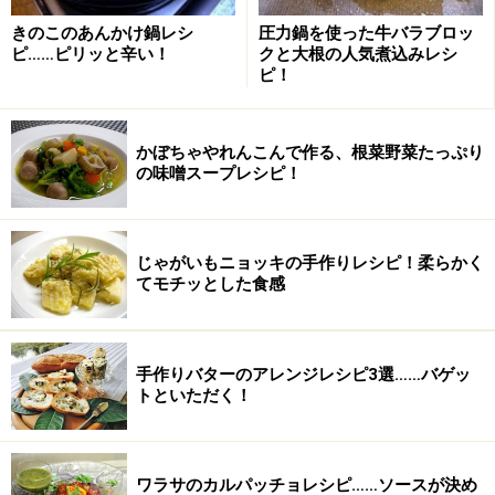
きのこのあんかけ鍋レシ
圧力鍋を使った牛バラブロッ
ピ……ピリッと辛い！
クと大根の人気煮込みレシ
ピ！
トマトジュースで野菜リゾットの作り方・
手順
かぼちゃやれんこんで作る、根菜野菜たっぷり
の味噌スープレシピ！
■
トマトジュースで野菜リゾット
いろんな野菜を使います。
1
じゃがいもニョッキの手作りレシピ！柔らかく
冷蔵庫の残り野菜でもOK。それぞれ大きさをそろえて小
てモチッとした食感
角切りにします。
手作りバターのアレンジレシピ3選……バゲッ
トといただく！
ワラサのカルパッチョレシピ……ソースが決め