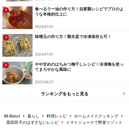
食べるラー油の作り方！自家製レシピでプロのよ
3
うな本格的仕上に
2024/07/01
味噌玉の作り方！製氷皿で冷凍保存も可！
4
ご飯を加え、塩と胡椒で味を調える
5
2024/07/01
やや甘めのはちみつ梅干しレシピ！冷凍梅を使っ
ご飯を加え、塩と胡椒で味を調えます。
5
てまろやかな風味に
2022/06/21
ランキングをもっと見る
>
>
>
>
All About
暮らし
料理レシピ
ホームメイドクッキング
>
黒田民子のはずさないレシピ
トマトジュースで野菜リゾット