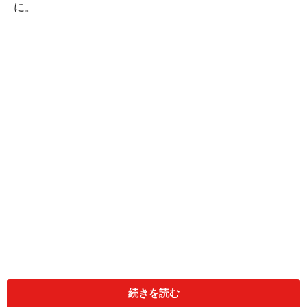
に。
トッピングに、
グリーンタバスコ
をほんの少し……。 ピ
リッとさわやかな辛味が、トマト味を引き立ててくれま
続きを読む
す。