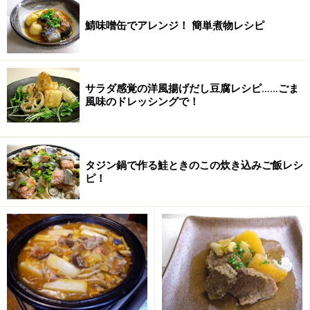
水
100ml
鯖味噌缶でアレンジ！ 簡単煮物レシピ
オリーブオイル
大さじ2
塩
少々
サラダ感覚の洋風揚げだし豆腐レシピ……ごま
風味のドレッシングで！
ブラックペッパー
少々
タバスコ
トッピングに少々
タジン鍋で作る鮭ときのこの炊き込みご飯レシ
ピ！