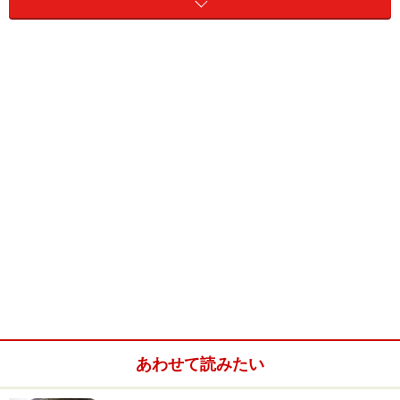
トマトジュースで野菜リゾット(2～3人分)
■
トマトジュースで野菜リゾット
ベーコン
塊 30g
たまねぎ
30g
きゅうり
30g
にんじん
20g
大根
30g
ミニトマト
4個
ご飯
60g
あわせて読みたい
トマトジュース
250ml