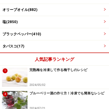
オリーブオイル(882)
塩(2850)
きゅうりとミニトマトを加える
4
ブラックペッパー(410)
きゅうりとミニトマトを加え、ひと煮立ちさせます。
タバスコ(17)
人気記事ランキング
完熟梅を冷凍して作る梅干しのレシピ
1
2024/05/02
ブルーベリー酒の作り方！冷凍でも簡単なレシピ
2
2024/07/21