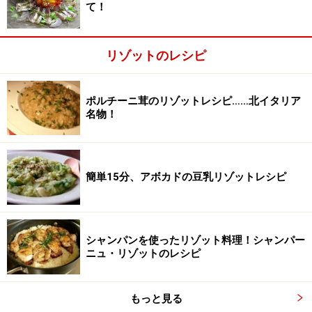
て！
リゾットのレシピ
ポルチーニ茸のリゾットレシピ……北イタリア
名物！
簡単15分、アボカドの豆乳リゾットレシピ
オリーブオイルでベーコン、たまねぎ、大根、ニン
2
シャンパンを使ったリゾット料理！シャンパー
ジンを炒める
ニュ・リゾットのレシピ
鍋を中火にかけ、オリーブオイルを熱します。まずはベ
ーコン、たまねぎ、大根、にんじんを炒めます。
もっと見る