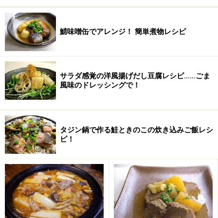
ほうれん草
1/2束
水
700ml
鯖味噌缶でアレンジ！ 簡単煮物レシピ
味噌
大さじ３
オリーブオイル
大さじ２
サラダ感覚の洋風揚げだし豆腐レシピ……ごま
風味のドレッシングで！
塩
少々
ブラックペッパー
少々
タジン鍋で作る鮭ときのこの炊き込みご飯レシ
ピ！