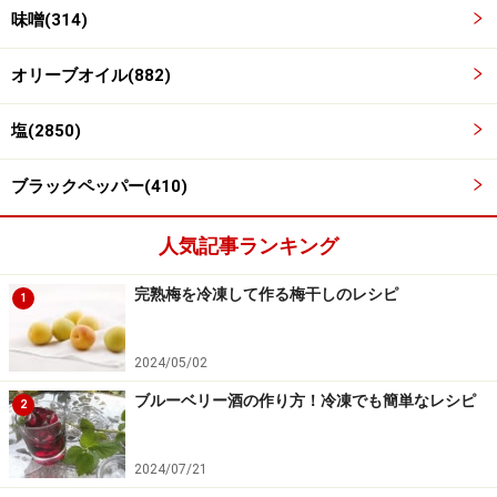
味噌(314)
野菜を順に炒め、最後にかぼちゃとソーセージを炒
4
オリーブオイル(882)
める
人参、レンコン、里芋と順番に炒め、最後にかぼちゃと
塩(2850)
ソーセージを炒めます。
ブラックペッパー(410)
人気記事ランキング
完熟梅を冷凍して作る梅干しのレシピ
1
2024/05/02
ブルーベリー酒の作り方！冷凍でも簡単なレシピ
2
2024/07/21