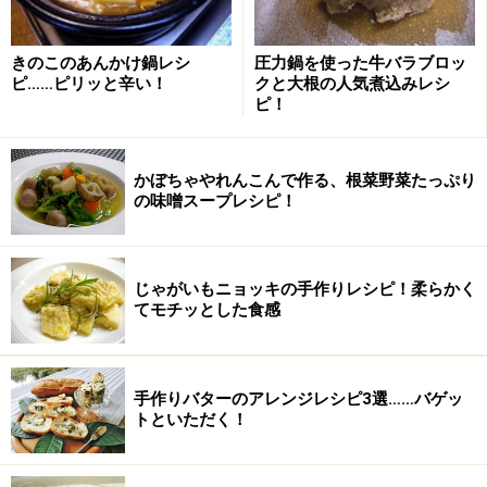
きのこのあんかけ鍋レシ
圧力鍋を使った牛バラブロッ
ピ……ピリッと辛い！
クと大根の人気煮込みレシ
ピ！
根菜野菜の味噌スープの作り方・手順
かぼちゃやれんこんで作る、根菜野菜たっぷり
■
根菜野菜の味噌スープ
の味噌スープレシピ！
野菜とソーセージは、小さめの一口サイズに切る
1
野菜は小さめの一口サイズ切ります。ソーセージも２cm
じゃがいもニョッキの手作りレシピ！柔らかく
長さの輪切りにします。
てモチッとした食感
手作りバターのアレンジレシピ3選……バゲッ
トといただく！