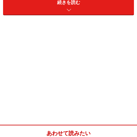
続きを読む
そして
手作り味噌
は寒仕込みの時期ですね。
根菜野菜の味噌スープ(４人分)
■
根菜野菜の味噌スープ
ソーセージ
8本 又はベーコン100g
れんこん
50g
にんじん
100g
ごぼう
140g
里芋
150g
かぼちゃ
100g
あわせて読みたい