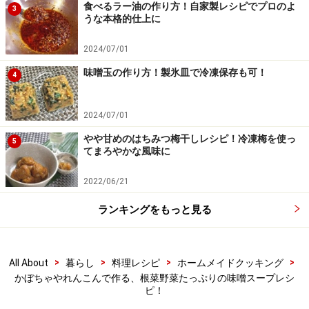
食べるラー油の作り方！自家製レシピでプロのよ
3
うな本格的仕上に
2024/07/01
味噌玉の作り方！製氷皿で冷凍保存も可！
4
2024/07/01
水を加え蓋をして柔らかくなるまで煮る
5
やや甘めのはちみつ梅干しレシピ！冷凍梅を使っ
5
てまろやかな風味に
水とコンソメの素を加えます。蓋をして弱火でコトコ
ト、野菜が柔らかくなるまで煮ます。
2022/06/21
ランキングをもっと見る
>
>
>
>
All About
暮らし
料理レシピ
ホームメイドクッキング
かぼちゃやれんこんで作る、根菜野菜たっぷりの味噌スープレシ
ピ！