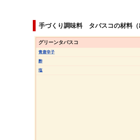
手づくり調味料 タバスコの材料（
グリーンタバスコ
青唐辛子
酢
塩