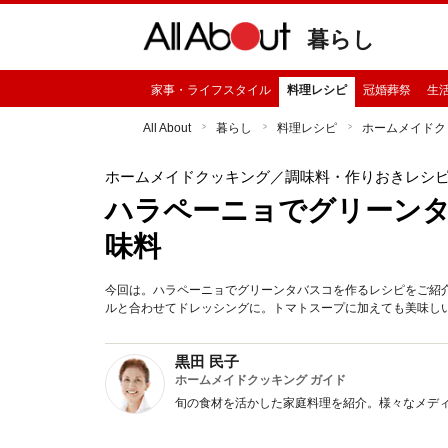
暮らし
家事・ライフスタイル
料理レシピ
冠婚葬祭
生
All About
暮らし
料理レシピ
ホームメイドク
ホームメイドクッキング
／調味料・作りおきレシ
ハラペーニョでグリーン
味料
今回は。ハラペーニョでグリーンタバスコを作るレシピをご紹
ルと合わせてドレッシングに。トマトスープに加えても美味し
黒田 民子
ホームメイドクッキング ガイド
旬の食材を活かした家庭料理を紹介。様々なメデ