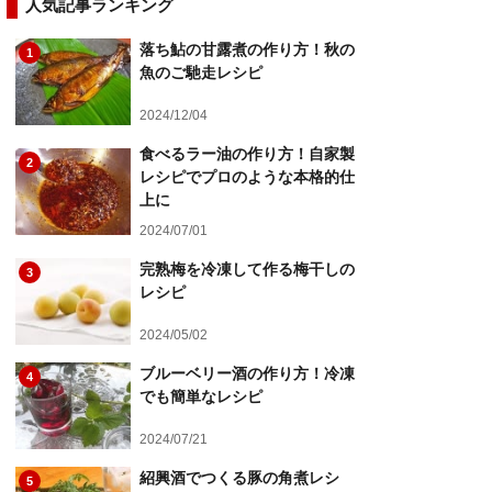
人気記事ランキング
落ち鮎の甘露煮の作り方！秋の
1
魚のご馳走レシピ
2024/12/04
食べるラー油の作り方！自家製
2
レシピでプロのような本格的仕
上に
2024/07/01
完熟梅を冷凍して作る梅干しの
3
レシピ
2024/05/02
ブルーベリー酒の作り方！冷凍
4
でも簡単なレシピ
2024/07/21
紹興酒でつくる豚の角煮レシ
5