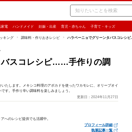
活家電
ハンドメイド
妊娠・出産
育児・赤ちゃん
子育て・キッズ
ッキング
調味料・作りおきレシピ
ハラペーニョでグリーンタバスコレシピ
ピ
タバスコレシピ……手作りの調
介いたします。メキシコ料理のアボカドを使ったワカモレに、オリーブオイ
いです。手作り辛い調味料を楽しみましょう。
更新日：2024年11月27日
ィアへのレシピ提供でも活躍中。
プロフィール詳細
執筆記事一覧