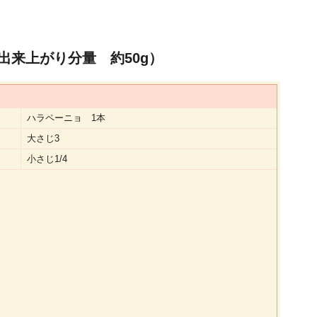
出来上がり分量 約50g）
ハラペーニョ 1本
大さじ3
小さじ1/4