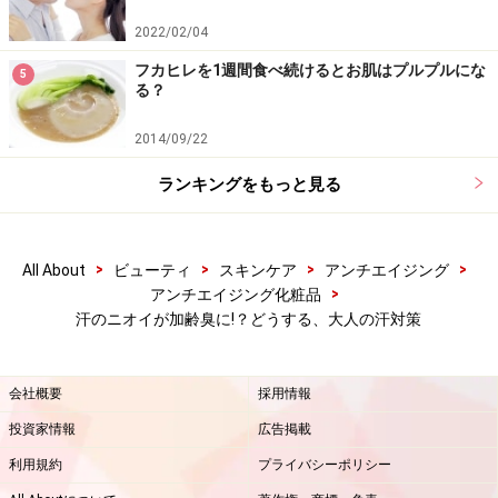
2022/02/04
フカヒレを1週間食べ続けるとお肌はプルプルにな
5
る？
2014/09/22
ランキングをもっと見る
>
>
>
>
All About
ビューティ
スキンケア
アンチエイジング
>
アンチエイジング化粧品
汗のニオイが加齢臭に!？どうする、大人の汗対策
会社概要
採用情報
投資家情報
広告掲載
利用規約
プライバシーポリシー