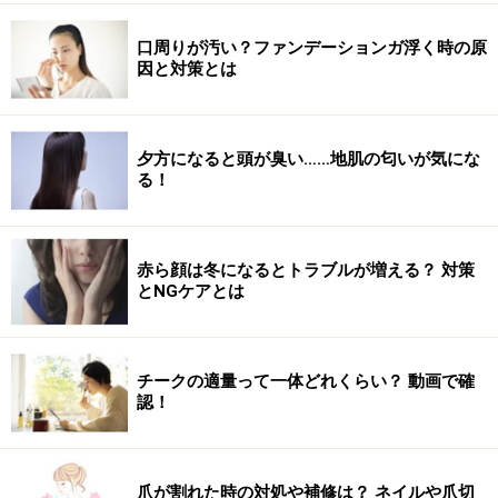
口周りが汚い？ファンデーションガ浮く時の原
因と対策とは
夕方になると頭が臭い……地肌の匂いが気にな
る！
赤ら顔は冬になるとトラブルが増える？ 対策
とNGケアとは
チークの適量って一体どれくらい？ 動画で確
認！
爪が割れた時の対処や補修は？ ネイルや爪切