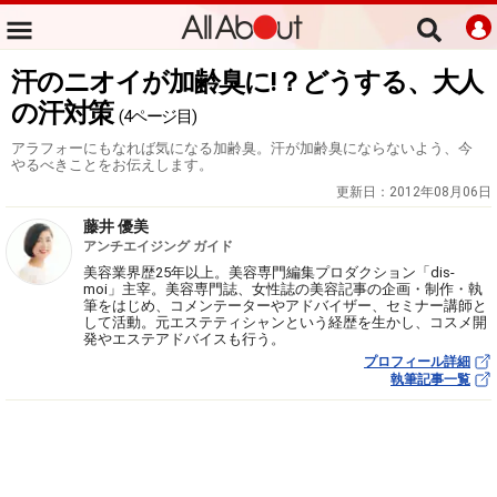
汗のニオイが加齢臭に!？どうする、大人
の汗対策
(4ページ目)
アラフォーにもなれば気になる加齢臭。汗が加齢臭にならないよう、今
やるべきことをお伝えします。
更新日：
2012年08月06日
藤井 優美
アンチエイジング ガイド
美容業界歴25年以上。美容専門編集プロダクション「dis-
moi」主宰。美容専門誌、女性誌の美容記事の企画・制作・執
筆をはじめ、コメンテーターやアドバイザー、セミナー講師と
して活動。元エステティシャンという経歴を生かし、コスメ開
発やエステアドバイスも行う。
プロフィール詳細
執筆記事一覧