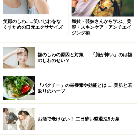
笑顔のしわ……笑いじわをな
舞妓・芸妓さんから学ぶ、美
くすための口元エクササイズ
容・スキンケア・アンチエイ
ジング術
額のしわの原因と対策……「顔が怖い」のは額
のしわのせい？
「パクチー」の栄養素や効能とは……美肌と若
返りのハーブ
お酒で老けない！ 二日酔い撃退法5カ条