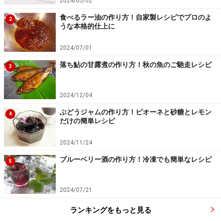
2024/05/02
食べるラー油の作り方！自家製レシピでプロのよ
2
うな本格的仕上に
2024/07/01
落ち鮎の甘露煮の作り方！秋の魚のご馳走レシピ
3
2024/12/04
ぶどうジャムの作り方！ピオーネと砂糖とレモン
4
だけの簡単レシピ
2024/11/24
水、コンソメ、じゃがいも、ローリエを加え、中火
ブルーベリー酒の作り方！冷凍でも簡単なレシピ
5
5
で15分煮る
水、チキンコンソメ、じゃがいも、ローリエを加え、蓋
2024/07/21
をして15分中火で煮ます。沸騰してあくが出てきたら取
ランキングをもっと見る
り除きます。