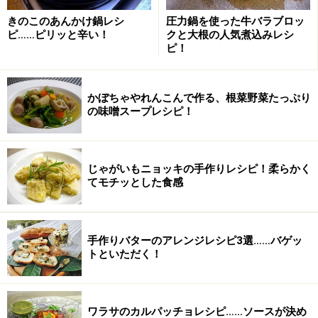
きのこのあんかけ鍋レシ
圧力鍋を使った牛バラブロッ
ピ……ピリッと辛い！
クと大根の人気煮込みレシ
ピ！
カレー鍋の作り方・手順
■
カレー鍋
かぼちゃやれんこんで作る、根菜野菜たっぷり
の味噌スープレシピ！
鶏に塩、こしょうをふり、グリルで焼く
1
手羽元は食べやすいように骨の辺りに切込みを入れま
す。全体に塩、こしょうを振り、グリルで表面に焼き目
じゃがいもニョッキの手作りレシピ！柔らかく
てモチッとした食感
をつけます。その間に野菜などを煮込みます。
手作りバターのアレンジレシピ3選……バゲッ
トといただく！
ワラサのカルパッチョレシピ……ソースが決め