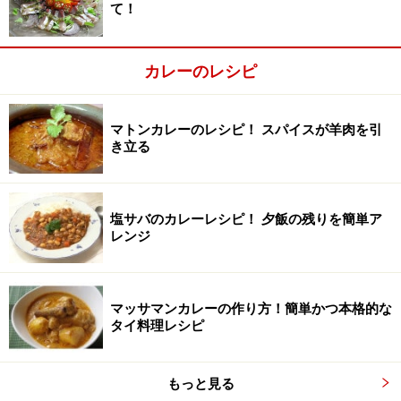
て！
カレーのレシピ
マトンカレーのレシピ！ スパイスが羊肉を引
き立る
塩サバのカレーレシピ！ 夕飯の残りを簡単ア
レンジ
野菜を切る
2
マッサマンカレーの作り方！簡単かつ本格的な
ピーマンは種を取り、くし型に切ります。たまねぎも
タイ料理レシピ
1cm巾のくし型に切ります。じゃがいもは皮を剥き6等分
に切ります。ニンニクはみじん切りに。ベーコンは細切
もっと見る
りにします。