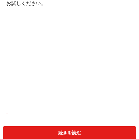
お試しください。
カレー鍋(2人分)
■
カレー鍋
続きを読む