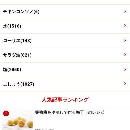
チキンコンソメ(6)
水(1516)
ローリエ(143)
玉ねぎ、ベーコンを炒め、カレー粉とトマトピュー
4
レを加える
サラダ油(621)
玉ねぎとベーコンを加え炒めます。玉ねぎがしんなりと
したら、カレー粉とトマトピューレを加え混ぜ合わせま
塩(2850)
す。
こしょう(1027)
人気記事ランキング
完熟梅を冷凍して作る梅干しのレシピ
1