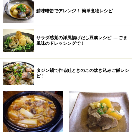
水
600ml
鯖味噌缶でアレンジ！ 簡単煮物レシピ
ローリエ
1枚
サラダ油
大さじ1
サラダ感覚の洋風揚げだし豆腐レシピ……ごま
風味のドレッシングで！
塩
少々
こしょう
少々
タジン鍋で作る鮭ときのこの炊き込みご飯レシ
ピ！