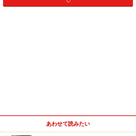
鶏手羽元
4本
ベーコン
20g
たまねぎ
中1個
じゃがいも
2個
ピーマン
大1個
ニンニク
1かけ
赤唐辛子
1本
カレー粉
大さじ1
トマトピューレ
大さじ2
あわせて読みたい
チキンコンソメ
1個