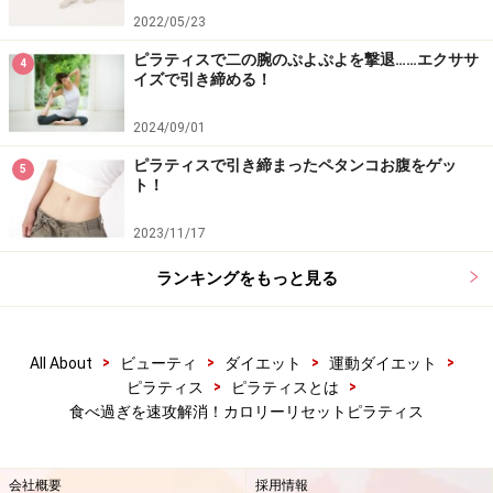
2022/05/23
ピラティスで二の腕のぷよぷよを撃退……エクササ
4
イズで引き締める！
2024/09/01
ピラティスで引き締まったペタンコお腹をゲッ
5
ト！
2023/11/17
ランキングをもっと見る
>
>
>
>
All About
ビューティ
ダイエット
運動ダイエット
>
>
ピラティス
ピラティスとは
食べ過ぎを速攻解消！カロリーリセットピラティス
会社概要
採用情報