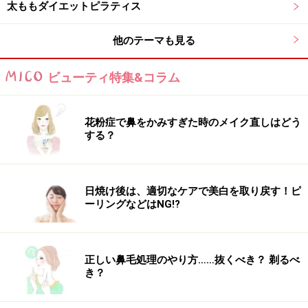
太ももダイエットピラティス
他のテーマも見る
ビューティ特集&コラム
花粉症で鼻をかみすぎた時のメイク直しはどう
する？
日焼け後は、適切なケアで美白を取り戻す！ピ
ーリングなどはNG!?
正しい鼻毛処理のやり方……抜くべき？ 剃るべ
き？