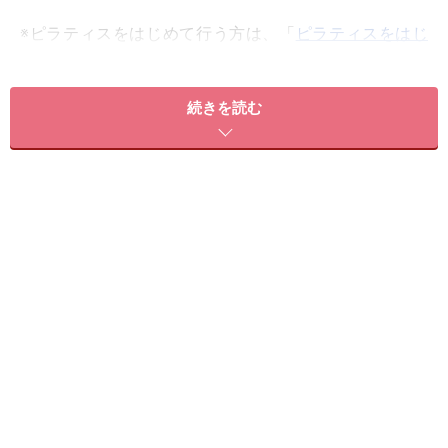
※ピラティスをはじめて行う方は、「
ピラティスをはじ
める前の心構えと基礎知識
」「
しなやかな体をつくるピ
ラティスの呼吸法
」をご覧ください。
続きを読む
※記事内容は執筆時点のものです。最新の内容をご確認くださ
い。
※ダイエットは個人の体質、また、誤った方法による実践に起因
して体調不良を引き起こす場合があります。実践の際には、必ず
自身の体質及び健康状態を十分に考慮したうえで、正しい方法で
おこなってください。また、全ての方への有効性を保証するもの
ではありません。
次のページへ
1
/
3